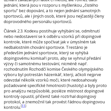
jednání, která jsou v rozporu s myšlenkou „čistého
sportu“ bez dopování, a to nejen jednání samotných
sportovců, ale i jiných osob, které jsou nejčastěji členy
doprovodného personálu sportovců.
Článek 2.3. Kodexu postihuje vyhýbání se, odmítnutí
nebo nedostavení se k odběru vzorků při dopingové
kontrole, které může spočívat jak v úmyslném tak
nedbalostním chování sportovce. Trestáno je
především jednání sportovce, který se vyhýbá
dopingovému komisaři proto, aby se vyhnul předání
výzvy či samotnému testování, nicméně např.
rozhodnutím Rozhodčí komise Českého olympijského
výboru byl potrestán házenkář, který, ačkoli nejprve
odevzdal několik vzorků moči, které nedosahovaly
požadované specifické hmotnosti (hustoty) a byly proto
pro analýzu nezpůsobilé, posléze místnost dopingové
kontroly opustil, přičemž také roztrhal dopingový
protokol, a znemožnil tak provést řádnou dopingovou
[
11
]
kontrolu.