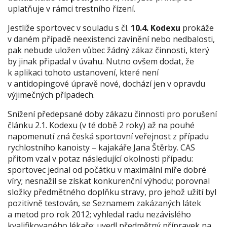
uplatňuje v rámci trestního řízení.
Jestliže sportovec v souladu s čl.
10.4. Kodexu
prokáže
v daném případě neexistenci zavinění nebo nedbalosti,
pak nebude uložen vůbec žádný zákaz činnosti, který
by jinak připadal v úvahu. Nutno ovšem dodat, že
k aplikaci tohoto ustanovení, které není
v antidopingové úpravě nové, dochází jen v opravdu
výjimečných případech.
Snížení předepsané doby zákazu činnosti pro porušení
článku 2.1. Kodexu (v té době 2 roky) až na pouhé
napomenutí zná česká sportovní veřejnost z případu
rychlostního kanoisty – kajakáře Jana Štěrby. CAS
přitom vzal v potaz následující okolnosti případu:
sportovec jednal od počátku v maximální míře dobré
víry; nesnažil se získat konkurenční výhodu; porovnal
složky předmětného doplňku stravy, pro jehož užití byl
pozitivně testován, se Seznamem zakázaných látek
a metod pro rok 2012; vyhledal radu nezávislého
kvalifikovaného lékaře; uvedl předmětný přípravek na