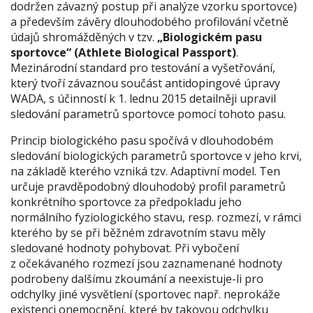
dodržen závazný postup při analýze vzorku sportovce)
a především závěry dlouhodobého profilování včetně
údajů shromážděných v tzv.
„Biologickém pasu
sportovce“ (Athlete Biological Passport)
.
Mezinárodní standard pro testování a vyšetřování,
který tvoří závaznou součást antidopingové úpravy
WADA, s účinností k 1. lednu 2015 detailněji upravil
sledování parametrů sportovce pomocí tohoto pasu.
Princip biologického pasu spočívá v dlouhodobém
sledování biologických parametrů sportovce v jeho krvi,
na základě kterého vzniká tzv. Adaptivní model. Ten
určuje pravděpodobný dlouhodobý profil parametrů
konkrétního sportovce za předpokladu jeho
normálního fyziologického stavu, resp. rozmezí, v rámci
kterého by se při běžném zdravotním stavu měly
sledované hodnoty pohybovat. Při vybočení
z očekávaného rozmezí jsou zaznamenané hodnoty
podrobeny dalšímu zkoumání a neexistuje-li pro
odchylky jiné vysvětlení (sportovec např. neprokáže
existenci onemocnění, které by takovou odchylku