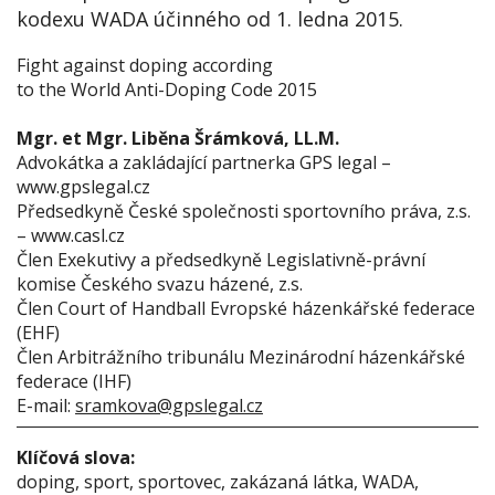
kodexu WADA účinného od 1. ledna 2015.
Fight against doping according
to the World Anti-Doping Code 2015
Mgr. et Mgr. Liběna Šrámková, LL.M.
Advokátka a zakládající partnerka GPS legal –
www.gpslegal.cz
Předsedkyně České společnosti sportovního práva, z.s.
– www.casl.cz
Člen Exekutivy a předsedkyně Legislativně-právní
komise Českého svazu házené, z.s.
Člen Court of Handball Evropské házenkářské federace
(EHF)
Člen Arbitrážního tribunálu Mezinárodní házenkářské
federace (IHF)
E-mail:
sramkova@gpslegal.cz
Klíčová slova:
doping, sport, sportovec, zakázaná látka, WADA,