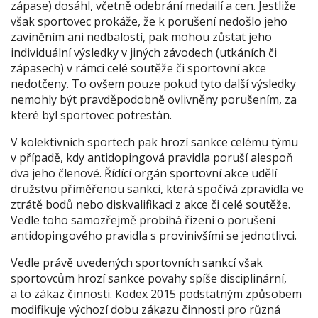
zápase) dosáhl, včetně odebrání medailí a cen. Jestliže
však sportovec prokáže, že k porušení nedošlo jeho
zaviněním ani nedbalostí, pak mohou zůstat jeho
individuální výsledky v jiných závodech (utkáních či
zápasech) v rámci celé soutěže či sportovní akce
nedotčeny. To ovšem pouze pokud tyto další výsledky
nemohly být pravděpodobně ovlivněny porušením, za
které byl sportovec potrestán.
V kolektivních sportech pak hrozí sankce celému týmu
v případě, kdy antidopingová pravidla poruší alespoň
dva jeho členové. Řídící orgán sportovní akce udělí
družstvu přiměřenou sankci, která spočívá zpravidla ve
ztrátě bodů nebo diskvalifikaci z akce či celé soutěže.
Vedle toho samozřejmě probíhá řízení o porušení
antidopingového pravidla s provinivšími se jednotlivci.
Vedle právě uvedených sportovních sankcí však
sportovcům hrozí sankce povahy spíše disciplinární,
a to zákaz činnosti. Kodex 2015 podstatným způsobem
modifikuje výchozí dobu zákazu činnosti pro různá