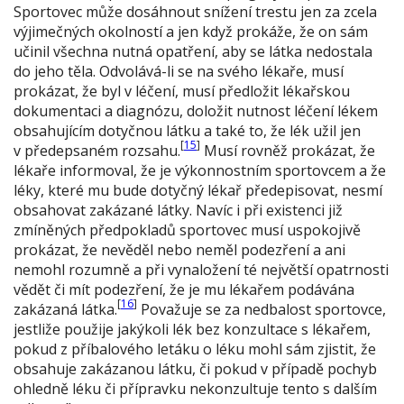
Sportovec může dosáhnout snížení trestu jen za zcela
výjimečných okolností a jen když prokáže, že on sám
učinil všechna nutná opatření, aby se látka nedostala
do jeho těla. Odvolává-li se na svého lékaře, musí
prokázat, že byl v léčení, musí předložit lékařskou
dokumentaci a diagnózu, doložit nutnost léčení lékem
obsahujícím dotyčnou látku a také to, že lék užil jen
[
15
]
v předepsaném rozsahu.
Musí rovněž prokázat, že
lékaře informoval, že je výkonnostním sportovcem a že
léky, které mu bude dotyčný lékař předepisovat, nesmí
obsahovat zakázané látky. Navíc i při existenci již
zmíněných předpokladů sportovec musí uspokojivě
prokázat, že nevěděl nebo neměl podezření a ani
nemohl rozumně a při vynaložení té největší opatrnosti
vědět či mít podezření, že je mu lékařem podávána
[
16
]
zakázaná látka.
Považuje se za nedbalost sportovce,
jestliže použije jakýkoli lék bez konzultace s lékařem,
pokud z příbalového letáku o léku mohl sám zjistit, že
obsahuje zakázanou látku, či pokud v případě pochyb
ohledně léku či přípravku nekonzultuje tento s dalším