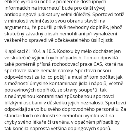
etiketě výrobku nebo v přiměřeně dostupných
informacích na internetu“ bude pro další vývoj
antidopingové judikatury velmi důležitý. Sportovci totiž
v minulosti velmi často svou obranu stavěli na
argumentu, že použili právě nevhodný doplněk, jehož
skutečný závadný obsah nemohli ani při vynaložení
veškerého spravedlivě očekávatelného úsilí zjistit.
K aplikaci čl. 10.4. a 10.5. Kodexu by mělo docházet jen
ve skutečně výjimečných případech. Tomu odpovídá
také poměrně přísná rozhodovací praxe CAS, která na
sportovce klade nemalé nároky. Sportovci nesou
odpovědnost za to, co požijí, a musí přitom počítat jak
s možností úmyslné kontaminace jídla i nápojů, včetně
potravinových doplňků, ze strany soupeřů, tak
s neúmyslnou kontaminací způsobenou sportovci
blízkými osobami v důsledku jejich neznalosti. Sportovci
odpovídají za volbu svého doprovodného personálu. Za
standardních okolností se nemohou vymlouvat na
chyby svého lékaře či trenéra, v opačném případě by
tak končila naprostá většina dopingových sporů.