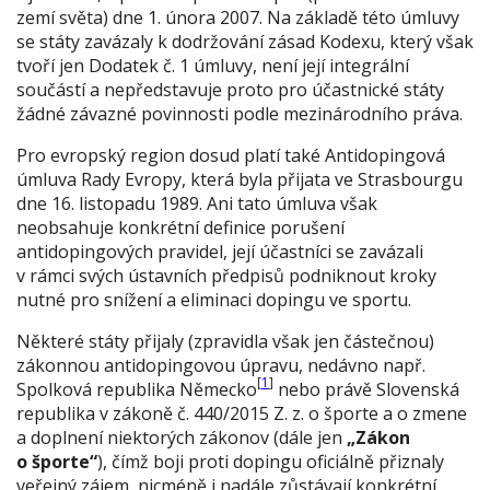
zemí světa) dne 1. února 2007. Na základě této úmluvy
se státy zavázaly k dodržování zásad Kodexu, který však
tvoří jen Dodatek č. 1 úmluvy, není její integrální
součástí a nepředstavuje proto pro účastnické státy
žádné závazné povinnosti podle mezinárodního práva.
Pro evropský region dosud platí také Antidopingová
úmluva Rady Evropy, která byla přijata ve Strasbourgu
dne 16. listopadu 1989. Ani tato úmluva však
neobsahuje konkrétní definice porušení
antidopingových pravidel, její účastníci se zavázali
v rámci svých ústavních předpisů podniknout kroky
nutné pro snížení a eliminaci dopingu ve sportu.
Některé státy přijaly (zpravidla však jen částečnou)
zákonnou antidopingovou úpravu, nedávno např.
[
1
]
Spolková republika Německo
nebo právě Slovenská
republika v zákoně č. 440/2015 Z. z. o športe a o zmene
a doplnení niektorých zákonov (dále jen
„Zákon
o športe“
), čímž boji proti dopingu oficiálně přiznaly
veřejný zájem, nicméně i nadále zůstávají konkrétní