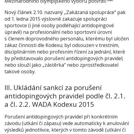
Mezinárodního olympijského výboru potvrdil.
Nový článek 2.10. nazvaný „Zakázaná spolupráce“ pak
od 1. ledna 2015 výslovně zakazuje spolupráci
sportovce (i jiné osoby podléhající antidopingové
úpravě) na profesionální nebo sportovní úrovni
s členem doprovodného personálu, kterému byl uložen
zákaz činnosti dle Kodexu; byl odsouzen v trestním,
disciplinárním nebo profesním řízení za jednání, které
by představovalo porušení antidopingových pravidel;
nebo slouží jako „zástěrka“ nebo zprostředkovatel
takové osoby.
III. Ukládání sankcí za porušení
antidopingových pravidel podle čl. 2.1.
a čl. 2.2. WADA Kodexu 2015
Porušení antidopingových pravidel při konkrétním
závodu (utkání či zápasu) vede automaticky k anulování
výsledků jednotlivce, kterých v tomto závodě (utkání či