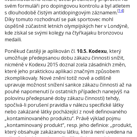
svém formuláři pro dopingovou kontrolu a byl atletem
[
14
]
s dlouhodobě čistým antidopingovým záznamem.
Díky tomuto rozhodnutí se pak sportovec mohl
úspěšně zúčastnit letních olympijských her v Londýně,
kde získal se svými kolegy na čtyřkajaku bronzovou
medaili.
Poněkud častěji je aplikován čl.
10.5. Kodexu
, který
umožňuje předepsanou dobu zákazu činnosti snížit,
nicméně v Kodexu 2015 doznal zcela zásadních změn,
které jeho praktickou aplikaci značným způsobem
zkomplikovaly. Nové znění totiž nově a odlišně
upravuje možnost snížení sankce zákazu činnosti až na
pouhé napomenutí (v ostatních případech nanejvýš na
polovinu předepsané doby zákazu činnosti) tehdy,
spočívá-li porušení pravidla v nálezu specifické látky
nebo zakázané látky pocházející z nově definovaného
„kontaminovaného produktu“. Právě výklad pojmu
„kontaminovaný produkt“, resp. jeho definice: „produkt,
který obsahuje zakázanou látku, která není uvedena na