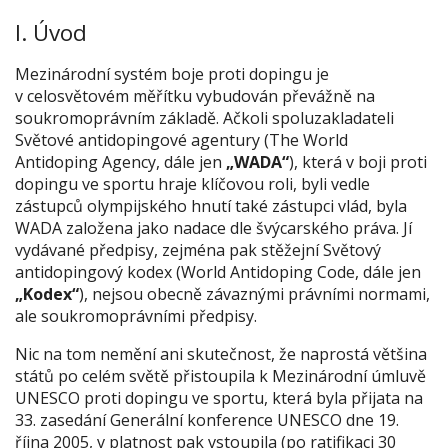
I. Úvod
Mezinárodní systém boje proti dopingu je
v celosvětovém měřítku vybudován převážně na
soukromoprávním základě. Ačkoli spoluzakladateli
Světové antidopingové agentury (The World
Antidoping Agency, dále jen
„WADA“
), která v boji proti
dopingu ve sportu hraje klíčovou roli, byli vedle
zástupců olympijského hnutí také zástupci vlád, byla
WADA založena jako nadace dle švýcarského práva. Jí
vydávané předpisy, zejména pak stěžejní Světový
antidopingový kodex (World Antidoping Code, dále jen
„Kodex“
), nejsou obecně závaznými právními normami,
ale soukromoprávními předpisy.
Nic na tom nemění ani skutečnost, že naprostá většina
států po celém světě přistoupila k Mezinárodní úmluvě
UNESCO proti dopingu ve sportu, která byla přijata na
33. zasedání Generální konference UNESCO dne 19.
října 2005, v platnost pak vstoupila (po ratifikaci 30