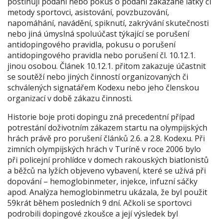
postihují podání nebo pokus o podání zakázané látky či
metody sportovci, asistování, povzbuzování,
napomáhání, navádění, spiknutí, zakrývání skutečnosti
nebo jiná úmyslná spoluúčast týkající se porušení
antidopingového pravidla, pokusu o porušení
antidopingového pravidla nebo porušení čl. 10.12.1.
jinou osobou. Článek 10.12.1. přitom zakazuje účastnit
se soutěží nebo jiných činností organizovaných či
schválených signatářem Kodexu nebo jeho členskou
organizací v době zákazu činnosti.
Historie boje proti dopingu zná precedentní případ
potrestání doživotním zákazem startu na olympijských
hrách právě pro porušení článků 2.6. a 2.8. Kodexu. Při
zimních olympijských hrách v Turíně v roce 2006 bylo
při policejní prohlídce v domech rakouských biatlonistů
a běžců na lyžích objeveno vybavení, které se užívá při
dopování – hemoglobinmeter, injekce, infuzní sáčky
apod. Analýza hemoglobinmetru ukázala, že byl použit
59krát během posledních 9 dní. Ačkoli se sportovci
podrobili dopingové zkoušce a její výsledek byl