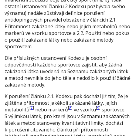
ostatní ustanovení článku 2 Kodexu pozbývala svého
významu) nadále zůstávají definice porušení
antidopingových pravidel obsažené v článcích 2.1.
Přítomnost zakázané látky nebo jejích metabolitů nebo
markerů ve vzorku sportovce a 2.2. Použití nebo pokus
o použití zakázané látky nebo zakázané metody
sportovcem.
Dle příslušných ustanovení Kodexu je osobní
odpovědností každého sportovce zajistit, aby žádná
zakázaná látka uvedená na Seznamu zakázaných látek
a metod nevnikla do jeho těla a nedošlo k použití žádné
zakázané metody.
K porušení článku 2.1. Kodexu pak dochází již tím, že je
zjištěna
přítomnost jakékoli zakázané látky, jejích
[
7
]
[
8
]
[
9
]
metabolitů
nebo markerů
ve vzorku
sportovce.
S výjimkou látek, pro které jsou v Seznamu zakázaných
látek a metod stanoveny kvantitativní limity, dochází
k porušení citovaného článku při přítomnosti