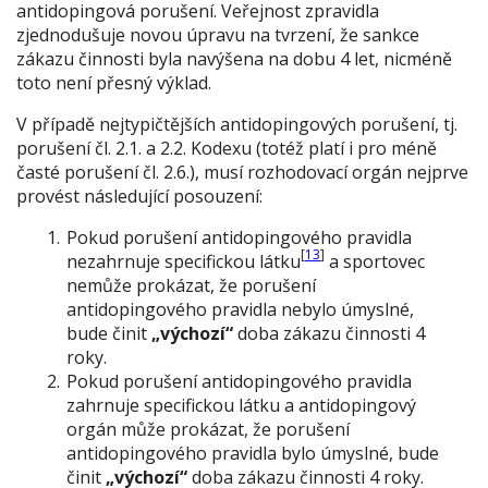
antidopingová porušení. Veřejnost zpravidla
zjednodušuje novou úpravu na tvrzení, že sankce
zákazu činnosti byla navýšena na dobu 4 let, nicméně
toto není přesný výklad.
V případě nejtypičtějších antidopingových porušení, tj.
porušení čl. 2.1. a 2.2. Kodexu (totéž platí i pro méně
časté porušení čl. 2.6.), musí rozhodovací orgán nejprve
provést následující posouzení:
Pokud porušení antidopingového pravidla
[
13
]
nezahrnuje specifickou látku
a sportovec
nemůže prokázat, že porušení
antidopingového pravidla nebylo úmyslné,
bude činit
„výchozí“
doba zákazu činnosti 4
roky.
Pokud porušení antidopingového pravidla
zahrnuje specifickou látku a antidopingový
orgán může prokázat, že porušení
antidopingového pravidla bylo úmyslné, bude
činit
„výchozí“
doba zákazu činnosti 4 roky.