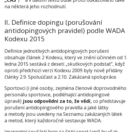
„CAS“
)
a v dalším textu bude proto odkazováno také
na některá jeho rozhodnutí.
II. Definice dopingu (porušování
antidopingových pravidel) podle WADA
Kodexu 2015
Definice jednotlivých antidopingových porušení
obsahuje článek 2 Kodexu, který ve znění účinném od 1.
ledna 2015 sestává z deseti „skutkových podstat“, když
oproti předchozí verzi Kodexu 2009 byly nově přidány
články 2.9. Spoluúčast a 2.10. Zakázaná spolupráce.
Sportovci (i jiné osoby, zejména členové doprovodného
personálu sportovce, podléhající antidopingové
úpravě)
jsou odpovědni za to, že vědí,
co představuje
porušení antidopingového pravidla a jaké látky
a metody jsou uvedeny na Seznamu zakázaných látek
a metod, který každoročně sestavuje WADA.
Imanentní součástí boje za čistý sport (aniž by však