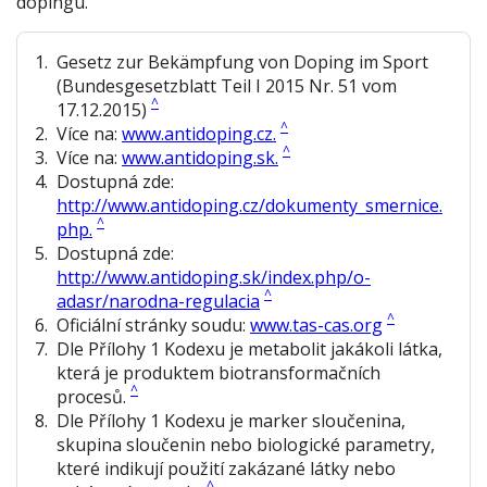
dopingu.
1
.
Gesetz zur Bekämpfung von Doping im Sport
(Bundesgesetzblatt Teil I 2015 Nr. 51 vom
^
17.12.2015)
^
2
.
Více na:
www.antidoping.cz.
^
3
.
Více na:
www.antidoping.sk.
4
.
Dostupná zde:
http://www.antidoping.cz/dokumenty_smernice.
^
php.
5
.
Dostupná zde:
http://www.antidoping.sk/index.php/o-
^
adasr/narodna-regulacia
^
6
.
Oficiální stránky soudu:
www.tas-cas.org
7
.
Dle Přílohy 1 Kodexu je metabolit jakákoli látka,
která je produktem biotransformačních
^
procesů.
8
.
Dle Přílohy 1 Kodexu je marker sloučenina,
skupina sloučenin nebo biologické parametry,
které indikují použití zakázané látky nebo
^