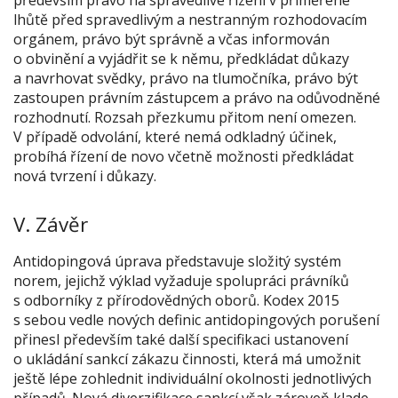
především právo na spravedlivé řízení v přiměřené
lhůtě před spravedlivým a nestranným rozhodovacím
orgánem, právo být správně a včas informován
o obvinění a vyjádřit se k němu, předkládat důkazy
a navrhovat svědky, právo na tlumočníka, právo být
zastoupen právním zástupcem a právo na odůvodněné
rozhodnutí. Rozsah přezkumu přitom není omezen.
V případě odvolání, které nemá odkladný účinek,
probíhá řízení de novo včetně možnosti předkládat
nová tvrzení i důkazy.
V. Závěr
Antidopingová úprava představuje složitý systém
norem, jejichž výklad vyžaduje spolupráci právníků
s odborníky z přírodovědných oborů. Kodex 2015
s sebou vedle nových definic antidopingových porušení
přinesl především také další specifikaci ustanovení
o ukládání sankcí zákazu činnosti, která má umožnit
ještě lépe zohlednit individuální okolnosti jednotlivých
případů. Nová diverzifikace sankcí však zároveň klade