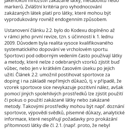
jakéhokoli množství zakázané látky, metabolitů nebo
markerů
. Zvláštní kritéria pro vyhodnocování
zakázaných látek platí pro látky, které mohou být
vyprodukovány rovněž endogenním způsobem.
Ustanovení
článku 2.2.
bylo do Kodexu doplněno až
v rámci jeho první revize, tzn. s účinností k 1. lednu
2009. Důvodem byla realita vysoce kvalifikovaného
systematického dopování ve vrcholovém sportu.
Sportovci pod odborným vedením často používají látky
a metody, které nelze z odebraných vzorků zjistit buď
vůbec, nebo jen v krátkém časovém úseku po jejich
užití. Článek 2.2. umožnil postihovat sportovce za
doping i na základě nepřímých důkazů, tj. v případě, že
vzorek sportovce sice nevykazuje pozitivní nález, avšak
pomocí jiných spolehlivých prostředků lze zjistit
použití
či pokus o použití zakázané látky nebo zakázané
metody.
Takovými prostředky mohou být např. doznání
sportovce, výpovědi svědků, písemné důkazy, analytické
informace, které nesplňují požadavky pro prokázání
přítomnosti látky dle čl. 2.1. (např. proto, že nebyl