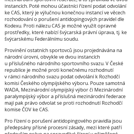
instancích. Poté mohou účastníci řízení podat odvolání
ke CAS, který je výlučnou konečnou instancí ve věcech
rozhodování o porušení antidopingových pravidel dle
Kodexu. Proti nálezu CAS je možné využít opravné
prostředky, které nabízí švýcarská právní úprava, tj. ke
švýcarskému Federálnímu soudu.
Provinění ostatních sportovců jsou projednávána na
národní úrovni, obvykle ve dvou instancích
u příslušného národního sportovního svazu. V České
republice je možné proti konečnému rozhodnutí
v rámci národního svazu podat odvolání k Rozhodčí
komisi Českého olympijského výboru. Pouze samotná
WADA, Mezinárodní olympijský výbor či Mezinárodní
paralympijský výbor a příslušná mezinárodní federace
mají pak právo odvolat se proti rozhodnutí Rozhodčí
komise ČOV ke CAS.
Pro řízení o porušení antidopingového pravidla jsou
předepsány přísné procesní zásady, mezi které patří