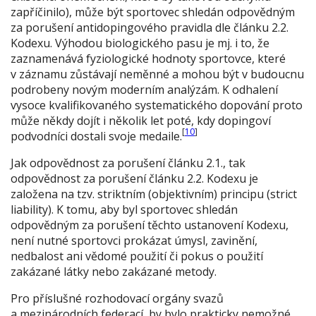
zapříčinilo), může být sportovec shledán odpovědným
za porušení antidopingového pravidla dle článku 2.2.
Kodexu. Výhodou biologického pasu je mj. i to, že
zaznamenává fyziologické hodnoty sportovce, které
v záznamu zůstávají neměnné a mohou být v budoucnu
podrobeny novým moderním analýzám. K odhalení
vysoce kvalifikovaného systematického dopování proto
může někdy dojít i několik let poté, kdy dopingoví
[
10
]
podvodníci dostali svoje medaile.
Jak odpovědnost za porušení článku 2.1., tak
odpovědnost za porušení článku 2.2. Kodexu je
založena na tzv. striktním (objektivním) principu (
strict
liability
). K tomu, aby byl sportovec shledán
odpovědným za porušení těchto ustanovení Kodexu,
není nutné sportovci prokázat úmysl, zavinění,
nedbalost ani vědomé použití či pokus o použití
zakázané látky nebo zakázané metody.
Pro příslušné rozhodovací orgány svazů
a mezinárodních federací, by bylo prakticky nemožné