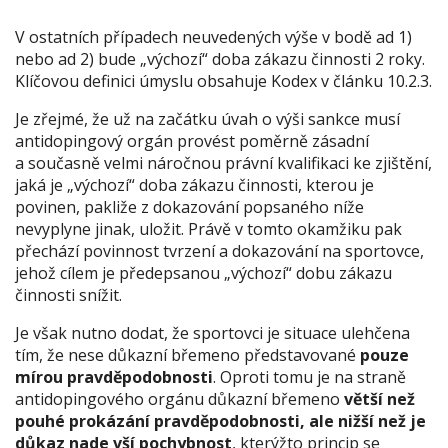
V ostatních případech neuvedených výše v bodě ad 1)
nebo ad 2) bude „výchozí“ doba zákazu činnosti 2 roky.
Klíčovou definici úmyslu obsahuje Kodex v článku 10.2.3.
Je zřejmé, že už na začátku úvah o výši sankce musí
antidopingový orgán provést poměrně zásadní
a současně velmi náročnou právní kvalifikaci ke zjištění,
jaká je „výchozí“ doba zákazu činnosti, kterou je
povinen, pakliže z dokazování popsaného níže
nevyplyne jinak, uložit. Právě v tomto okamžiku pak
přechází povinnost tvrzení a dokazování na sportovce,
jehož cílem je předepsanou „výchozí“ dobu zákazu
činnosti snížit.
Je však nutno dodat, že sportovci je situace ulehčena
tím, že nese důkazní břemeno představované
pouze
mírou pravděpodobnosti
. Oproti tomu je na straně
antidopingového orgánu důkazní břemeno
větší než
pouhé prokázání pravděpodobnosti, ale nižší než je
důkaz nade vší pochybnost
, kterýžto princip se