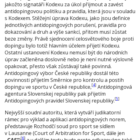
jakožto signatáři Kodexu za úkol přijmout a zavést
antidopingovou politiku a pravidla, která jsou v souladu
s Kodexem. Stěžejní úprava Kodexu, jako jsou definice
jednotlivých antidopingových porušení, pravidla pro
dokazování a druh a výše sankcí, přitom musí zůstat
beze změny. Právě sjednocení celosvětového boje proti
dopingu bylo totiž hlavním účelem přijetí Kodexu.
Ostatní ustanovení Kodexu nemusí být do národních
úprav začleněna doslovně nebo je není nutné výslovně
opakovat, přesto však zůstávají také povinná.
Antidopingový výbor České republiky dostál této
povinnosti přijetím Směrnice pro kontrolu a postih
[
4
]
dopingu ve sportu v České republice,
Antidopingová
agentura Slovenskej republiky pak přijetím
[
5
]
Antidopingových pravidel Slovenskej republiky.
Nejvyšší soudní autoritu, která vytváří judikatorní
rámec pro výklad a aplikaci antidopingových norem,
představuje Rozhodčí soud pro sport se sídlem
v Lausanne (Court of Arbitration for Sport, dále jen
[
6
]