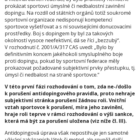
prokázat sportovci úmyslné či nedbalostní zavinění
dopingu. Na rozdíl od státních orgánů totiž soukromé
sportovní organizace nedisponují kompetencí
sportovce vyšetřovat a s ní souvisejícími donucovacími
prostředky. Boj s dopingem by byl za takových
okolností vysoce neefektivní, dá se říci „bezzubý“.
V rozhodnutí č. 2001/A/317 CAS uvedl: „Bylo by
definitivním koncem jakéhokoli smysluplného boje
proti dopingu, pokud by sportovní federace měly
prokazovat požadované subjektivní prvky přestupku, tj.
úmysl či nedbalost na straně sportovce.“
V této první fázi rozhodování o tom, zda ne-/došlo
k porušení antidopingového pravidla, proto nehraje
subjektivní stránka porušení žádnou roli. Vnitřní
vztah sportovce k porušení, míra jeho zavinění,
hraje roli teprve v rámci rozhodování o výši sankce,
která má být za porušení uložena (viz níže čl. III).
Antidopingová úprava však nepostihuje jen samotné
užívání zakázaných látek či metod, ale rovněž další