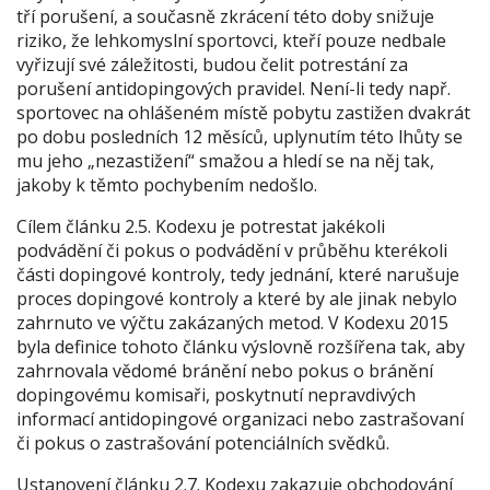
tří porušení, a současně zkrácení této doby snižuje
riziko, že lehkomyslní sportovci, kteří pouze nedbale
vyřizují své záležitosti, budou čelit potrestání za
porušení antidopingových pravidel. Není-li tedy např.
sportovec na ohlášeném místě pobytu zastižen dvakrát
po dobu posledních 12 měsíců, uplynutím této lhůty se
mu jeho „nezastižení“ smažou a hledí se na něj tak,
jakoby k těmto pochybením nedošlo.
Cílem článku 2.5. Kodexu je potrestat jakékoli
podvádění či pokus o podvádění v průběhu kterékoli
části dopingové kontroly, tedy jednání, které narušuje
proces dopingové kontroly a které by ale jinak nebylo
zahrnuto ve výčtu zakázaných metod. V Kodexu 2015
byla definice tohoto článku výslovně rozšířena tak, aby
zahrnovala vědomé bránění nebo pokus o bránění
dopingovému komisaři, poskytnutí nepravdivých
informací antidopingové organizaci nebo zastrašovaní
či pokus o zastrašování potenciálních svědků.
Ustanovení článku 2.7. Kodexu zakazuje obchodování