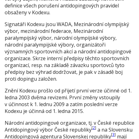
definice všech porušení antidopingových pravidel
obsaženy v Kodexu.
Signatáři Kodexu jsou WADA, Mezinárodní olympijský
výbor, mezinárodní federace, Mezinárodní
paralympijský výbor, národní olympijské výbory,
národní paralympijské výbory, organizátoři
významných sportovních akcí a národní antidopingové
organizace. Skrze interní předpisy těchto sportovních
organizací, resp. na základě závazku sportovců tyto
předpisy bez výhrad dodržovat, je pak v zásadě boj
proti dopingu založen.
Znění Kodexu prošlo od přijetí první verze účinné od 1.
ledna 2003 dvěma revizemi. První změny vstoupily
v účinnost k 1. lednu 2009 a zatím poslední verze
Kodexu je účinná od 1. ledna 2015.
Národní antidopingové organizace, tj. v České republice
[
2
]
Antidopingový výbor České republiky
a na Slovensku
[
3
]
Antidopingová agentura Slovenskej republiky
mají