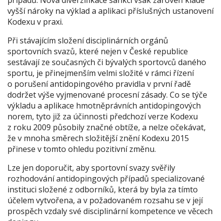
vyšší nároky na výklad a aplikaci příslušných ustanovení
Kodexu v praxi.
Při stávajícím složení disciplinárních orgánů
sportovních svazů, které nejen v České republice
sestávají ze současných či bývalých sportovců daného
sportu, je přinejmenším velmi složité v rámci řízení
o porušení antidopingového pravidla v první řadě
dodržet výše vyjmenované procesní zásady. Co se týče
výkladu a aplikace hmotněprávních antidopingových
norem, tyto již za účinnosti předchozí verze Kodexu
z roku 2009 působily značné obtíže, a nelze očekávat,
že v mnoha směrech složitější znění Kodexu 2015
přinese v tomto ohledu pozitivní změnu.
Lze jen doporučit, aby sportovní svazy svěřily
rozhodování antidopingových případů specializované
instituci složené z odborníků, která by byla za tímto
účelem vytvořena, a v požadovaném rozsahu se v její
prospěch vzdaly své disciplinární kompetence ve věcech