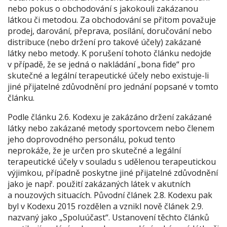
nebo pokus o obchodování s jakokouli zakázanou
látkou či metodou. Za obchodování se přitom považuje
prodej, darování, přeprava, posílání, doručování nebo
distribuce (nebo držení pro takové účely) zakázané
látky nebo metody. K porušení tohoto článku nedojde
v případě, že se jedná o nakládání „bona fide“ pro
skutečné a legální terapeutické účely nebo existuje-li
jiné přijatelné zdůvodnění pro jednání popsané v tomto
článku.
Podle článku 2.6. Kodexu je zakázáno držení zakázané
látky nebo zakázané metody sportovcem nebo členem
jeho doprovodného personálu, pokud tento
neprokáže, že je určen pro skutečné a legální
terapeutické účely v souladu s udělenou terapeutickou
výjimkou, případně poskytne jiné přijatelné zdůvodnění
jako je např. použití zakázaných látek v akutních
a nouzových situacích. Původní článek 2.8. Kodexu pak
byl v Kodexu 2015 rozdělen a vznikl nově článek 2.9.
nazvaný jako „Spoluúčast“. Ustanovení těchto článků