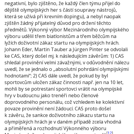
negativní, bylo zjištěno, že každý člen týmu přijel do
dějiště olympijských her s částí soupravy nástrojů,
která se užívá při krevním dopingu), a nebyl naopak
zjištěn žádný přijatelný důvod pro držení těchto
předmětů. Výkonný výbor Mezinárodního olympijského
výboru udělil třem biatlonistům a třem běžcům na
lyžích doživotní zákaz startu na olympijských hrách.
Johann Eder, Martin Tauber a Jürgen Pinter se odvolali
ke CAS, který došel mj. k následujícím závěrům: 1) CAS
shledal provinění velmi závažnými, v odůvodnění nálezu
uvedl, že se jednalo o „absolutní pohrdání olympijskými
hodnotami“; 2) CAS dále uvedl, že pokud by byl
sportovcům uložen zákaz činnosti např. jen na 10 let,
mohli by se potrestaní sportovci vrátit na olympijské
hry v budoucnu jako trenéři nebo členové
doprovodného personálu, což vzhledem ke kolektivní
povaze provinění není žádoucí. CAS proto došel
k závěru, že sankce doživotního zákazu startu na
olympijských hrách je v daném případě zcela vhodná
a přiměřená a rozhodnutí Výkonného výboru
[
12
]