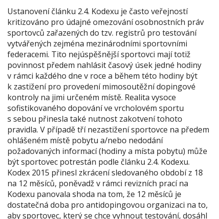
Ustanovení článku 2.4. Kodexu je často veřejností
kritizováno pro údajné omezování osobnostních práv
sportovců zařazených do tzv. registrů pro testování
vytvářených zejména mezinárodními sportovními
federacemi. Tito nejúspěšnější sportovci mají totiž
povinnost předem nahlásit časový úsek jedné hodiny
v rámci každého dne v roce a během této hodiny být
k zastižení pro provedení mimosoutěžní dopingové
kontroly na jimi určeném místě. Realita vysoce
sofistikovaného dopování ve vrcholovém sportu
s sebou přinesla také nutnost zakotvení tohoto
pravidla. V případě tří nezastižení sportovce na předem
ohlášeném místě pobytu a/nebo nedodání
požadovaných informací (hodiny a místa pobytu) může
být sportovec potrestán podle článku 2.4. Kodexu.
Kodex 2015 přinesl zkrácení sledovaného období z 18
na 12 měsíců, poněvadž v rámci revizních prací na
Kodexu panovala shoda na tom, že 12 měsíců je
dostatečná doba pro antidopingovou organizaci na to,
aby sportovec, který se chce vyhnout testování, dosáhl