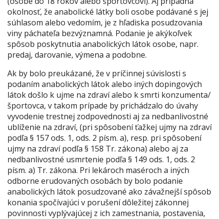
(osobe do 18 rokov alebo športovcovi). Aj prípadná
okolnosť, že anabolické látky boli osobe podávané s jej
súhlasom alebo vedomím, je z hľadiska posudzovania
viny páchateľa bezvýznamná. Podanie je akýkoľvek
spôsob poskytnutia anabolických látok osobe, napr.
predaj, darovanie, výmena a podobne.
Ak by bolo preukázané, že v príčinnej súvislosti s
podaním anabolických látok alebo iných dopingových
látok došlo k ujme na zdraví alebo k smrti konzumenta/
športovca, v takom prípade by prichádzalo do úvahy
vyvodenie trestnej zodpovednosti aj za nedbanlivostné
ublíženie na zdraví, (pri spôsobení ťažkej ujmy na zdraví
podľa § 157 ods. 1, ods. 2 písm. a), resp. pri spôsobení
ujmy na zdraví podľa § 158 Tr. zákona) alebo aj za
nedbanlivostné usmrtenie podľa § 149 ods. 1, ods. 2
písm. a) Tr. zákona. Pri lekároch maséroch a iných
odborne erudovaných osobách by bolo podanie
anabolických látok posudzované ako závažnejší spôsob
konania spočívajúci v porušení dôležitej zákonnej
povinnosti vyplývajúcej z ich zamestnania, postavenia,