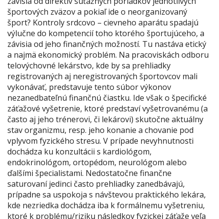
závisia od direktív súťažných poriadkov jednotlivých
športových zväzov a pokiaľ ide o neorganizovaný
šport? Kontroly srdcovo – cievneho aparátu spadajú
výlučne do kompetencií toho ktorého športujúceho, a
závisia od jeho finančných možností. Tu nastáva etický
a najmä ekonomický problém. Na pracoviskách odboru
telovýchovné lekárstvo, kde by sa prehliadky
registrovaných aj neregistrovaných športovcov mali
vykonávať, predstavuje tento súbor výkonov
nezanedbateľnú finančnú čiastku. Ide však o špecifické
záťažové vyšetrenie, ktoré predstaví vyšetrovanému (a
často aj jeho trénerovi, či lekárovi) skutočne aktuálny
stav organizmu, resp. jeho konanie a chovanie pod
vplyvom fyzického stresu. V prípade nevyhnutnosti
dochádza ku konzultácii s kardiológom,
endokrinológom, ortopédom, neurológom alebo
ďalšími špecialistami. Nedostatočne finančne
saturovaní jedinci často prehliadky zanedbávajú,
prípadne sa uspokoja s návštevou praktického lekára,
kde nezriedka dochádza iba k formálnemu vyšetreniu,
ktoré k problému/riziku následkov fyzickej záťaže veľa