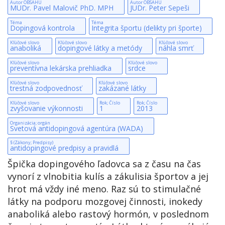
Autor OBSAHU
Autor OBSAHU
MUDr. Pavel Malovič PhD. MPH
JUDr. Peter Sepeši
Téma
Téma
Dopingová kontrola
Integrita športu (delikty pri športe)
Kľúčové slovo
Kľúčové slovo
Kľúčové slovo
anaboliká
dopingové látky a metódy
náhla smrť
Kľúčové slovo
Kľúčové slovo
preventívna lekárska prehliadka
srdce
Kľúčové slovo
Kľúčové slovo
trestná zodpovednosť
zakázané látky
Kľúčové slovo
Rok; Číslo
Rok; Číslo
zvyšovanie výkonnosti
1
2013
Organizácia; orgán
Svetová antidopingová agentúra (WADA)
§ (Zákony; Predpisy)
antidopingové predpisy a pravidlá
Špička dopingového ľadovca sa z času na čas
vynorí z vlnobitia kulís a zákulisia športov a jej
hrot má vždy iné meno. Raz sú to stimulačné
látky na podporu mozgovej činnosti, inokedy
anaboliká alebo rastový hormón, v poslednom