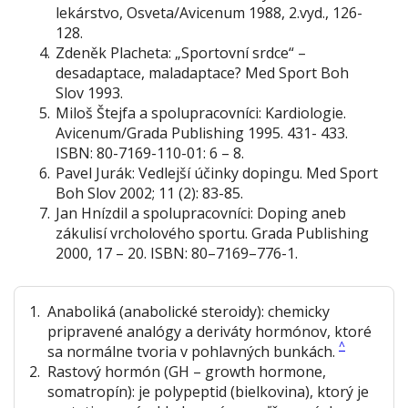
lekárstvo
, Osveta/Avicenum 1988, 2.vyd., 126-
128.
Zdeněk Placheta: „Sportovní srdce“ –
desadaptace, maladaptace? Med Sport Boh
Slov 1993.
Miloš Štejfa a spolupracovníci:
Kardiologie
.
Avicenum/Grada Publishing 1995. 431- 433.
ISBN: 80-7169-110-01: 6 – 8.
Pavel Jurák:
Vedlejší účinky dopingu
. Med Sport
Boh Slov 2002; 11 (2): 83-85.
Jan Hnízdil a spolupracovníci:
Doping aneb
zákulisí vrcholového sportu
. Grada Publishing
2000, 17 – 20. ISBN: 80–7169–776-1.
1
.
Anaboliká (anabolické steroidy):
chemicky
pripravené analógy a deriváty hormónov, ktoré
^
sa normálne tvoria v pohlavných bunkách.
2
.
Rastový hormón
(GH – growth hormone,
somatropín): je polypeptid (bielkovina), ktorý je