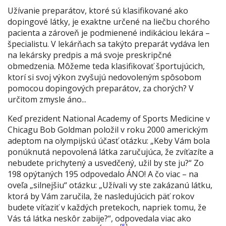
Užívanie preparátov, ktoré sú klasifikované ako
dopingové látky, je exaktne určené na liečbu chorého
pacienta a zároveň je podmienené indikáciou lekára –
špecialistu. V lekárňach sa takýto preparát vydáva len
na lekársky predpis a má svoje preskripčné
obmedzenia. Môžeme teda klasifikovať športujúcich,
ktorí si svoj výkon zvyšujú nedovoleným spôsobom
pomocou dopingových preparátov, za chorých? V
určitom zmysle áno...
Keď prezident National Academy of Sports Medicine v
Chicagu Bob Goldman položil v roku 2000 americkým
adeptom na olympijskú účasť otázku: „Keby Vám bola
ponúknutá nepovolená látka zaručujúca, že zvíťazíte a
nebudete prichytený a usvedčený, užil by ste ju?“ Zo
198 opýtaných 195 odpovedalo ÁNO! A čo viac – na
oveľa „silnejšiu“ otázku: „Užívali vy ste zakázanú látku,
ktorá by Vám zaručila, že nasledujúcich päť rokov
budete víťaziť v každých pretekoch, napriek tomu, že
Vás tá látka neskôr zabije?“, odpovedala viac ako