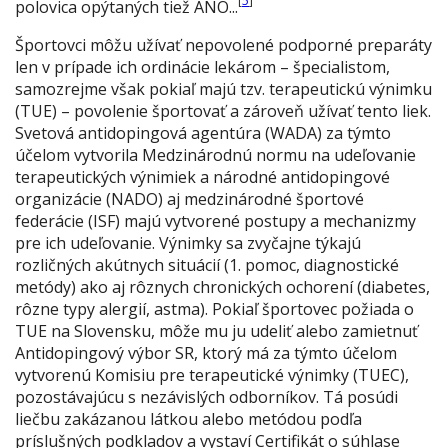
[
5
]
polovica opýtaných tiež ÁNO...
Športovci môžu užívať nepovolené podporné preparáty
len v prípade ich ordinácie lekárom – špecialistom,
samozrejme však pokiaľ majú tzv. terapeutickú výnimku
(TUE) – povolenie športovať a zároveň užívať tento liek.
Svetová antidopingová agentúra (WADA) za týmto
účelom vytvorila Medzinárodnú normu na udeľovanie
terapeutických výnimiek a národné antidopingové
organizácie (NADO) aj medzinárodné športové
federácie (ISF) majú vytvorené postupy a mechanizmy
pre ich udeľovanie. Výnimky sa zvyčajne týkajú
rozličných akútnych situácií (1. pomoc, diagnostické
metódy) ako aj rôznych chronických ochorení (diabetes,
rôzne typy alergií, astma). Pokiaľ športovec požiada o
TUE na Slovensku, môže mu ju udeliť alebo zamietnuť
Antidopingový výbor SR, ktorý má za týmto účelom
vytvorenú Komisiu pre terapeutické výnimky (TUEC),
pozostávajúcu s nezávislých odborníkov. Tá posúdi
liečbu zakázanou látkou alebo metódou podľa
príslušných podkladov a vystaví Certifikát o súhlase