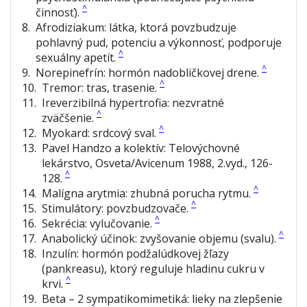
^
činnosť).
8
.
Afrodiziakum:
látka, ktorá povzbudzuje
pohlavný pud, potenciu a výkonnosť, podporuje
^
sexuálny apetít.
^
9
.
Norepinefrín:
hormón nadobličkovej drene.
^
10
.
Tremor:
tras, trasenie.
11
.
Ireverzibilná hypertrofia:
nezvratné
^
zväčšenie.
^
12
.
Myokard:
srdcový sval.
13
.
Pavel Handzo a kolektív:
Telovýchovné
lekárstvo
, Osveta/Avicenum 1988, 2.vyd., 126-
^
128.
^
14
.
Malígna arytmia:
zhubná porucha rytmu.
^
15
.
Stimulátory:
povzbudzovače.
^
16
.
Sekrécia:
vylučovanie.
^
17
.
Anabolický účinok:
zvyšovanie objemu (svalu).
18
.
Inzulín:
hormón podžalúdkovej žľazy
(pankreasu), ktorý reguluje hladinu cukru v
^
krvi.
19
.
Beta – 2 sympatikomimetiká:
lieky na zlepšenie