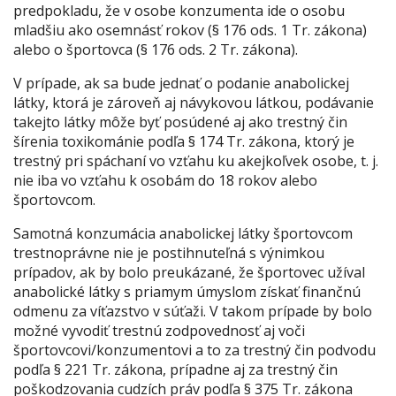
predpokladu, že v osobe konzumenta ide o osobu
mladšiu ako osemnásť rokov (§ 176 ods. 1 Tr. zákona)
alebo o športovca (§ 176 ods. 2 Tr. zákona).
V prípade, ak sa bude jednať o podanie anabolickej
látky, ktorá je zároveň aj návykovou látkou, podávanie
takejto látky môže byť posúdené aj ako trestný čin
šírenia toxikománie podľa § 174 Tr. zákona, ktorý je
trestný pri spáchaní vo vzťahu ku akejkoľvek osobe, t. j.
nie iba vo vzťahu k osobám do 18 rokov alebo
športovcom.
Samotná konzumácia anabolickej látky športovcom
trestnoprávne nie je postihnuteľná s výnimkou
prípadov, ak by bolo preukázané, že športovec užíval
anabolické látky s priamym úmyslom získať finančnú
odmenu za víťazstvo v súťaži. V takom prípade by bolo
možné vyvodiť trestnú zodpovednosť aj voči
športovcovi/konzumentovi a to za trestný čin podvodu
podľa § 221 Tr. zákona, prípadne aj za trestný čin
poškodzovania cudzích práv podľa § 375 Tr. zákona