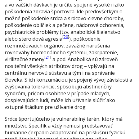
a vo väčších dávkach je určite spojené vysoké riziko
poškodenia zdravia športovca. Ide predovšetkým o
možné poškodenie srdca a srdcovo-cievne choroby,
poškodenie obličiek a pečene, nádorové ochorenia,
psychiatrické problémy (tzv. anabolické šialenstvo
[
20
]
alebo steroidová agresia
), poškodenie
rozmnožovacích orgánov, závažné narušenia
rovnováhy hormonálneho systému, zakrpatenie,
[
21
]
virilizačné zmeny
a pod. Anaboliká sú zároveň
nositeľmi všetkých atribútov drog – vplývajú na
centrálnu nervovú sústavu a tým i na správanie
človeka. S ich konzumáciou je spojený vývoj závislosti a
zvyšovania tolerancie, spôsobujú abstinenčný
syndróm, pričom osobitne v prípade mladých,
dospievajúcich ľudí, môže ich užívanie slúžiť ako
vstupné štádium pre užívanie drog.
Srdce športujúceho je vulnerabilný terén, ktorý má
množstvo špecifík a vždy nemusí predstavovať
humánne čerpadlo adaptované na príslušnú fyzickú