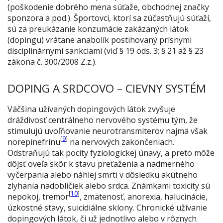
(poškodenie dobrého mena súťaže, obchodnej značky
sponzora a pod.). Športovci, ktorí sa zúčastňujú súťaží,
sú za preukázanie konzumácie zakázaných látok
(dopingu) vrátane anabolík postihovaný prísnymi
disciplinárnymi sankciami (viď § 19 ods. 3; § 21 až § 23
zákona č. 300/2008 Z.z.).
DOPING A SRDCOVO – CIEVNY SYSTÉM
Väčšina užívaných dopingových látok zvyšuje
dráždivosť centrálneho nervového systému tým, že
stimulujú uvoľňovanie neurotransmiterov najmä však
[
9
]
norepinefrínu
na nervových zakončeniach.
Odstraňujú tak pocity fyziologickej únavy, a preto môže
dôjsť oveľa skôr k stavu preťaženia a nadmerného
vyčerpania alebo náhlej smrti v dôsledku akútneho
zlyhania nadobličiek alebo srdca. Známkami toxicity sú
[
10
]
nepokoj, tremor
, zmätenosť, anorexia, halucinácie,
úzkostné stavy, suicidiálne sklony. Chronické užívanie
dopingových látok, či už jednotlivo alebo v rôznych