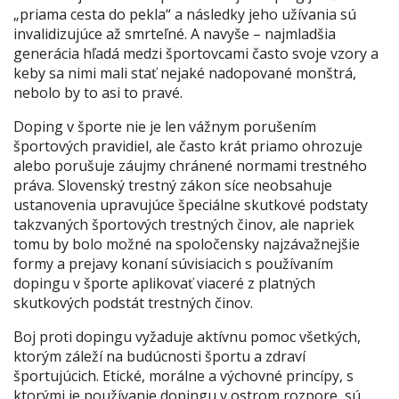
„priama cesta do pekla“ a následky jeho užívania sú
invalidizujúce až smrteľné. A navyše – najmladšia
generácia hľadá medzi športovcami často svoje vzory a
keby sa nimi mali stať nejaké nadopované monštrá,
nebolo by to asi to pravé.
Doping v športe nie je len vážnym porušením
športových pravidiel, ale často krát priamo ohrozuje
alebo porušuje záujmy chránené normami trestného
práva. Slovenský trestný zákon síce neobsahuje
ustanovenia upravujúce špeciálne skutkové podstaty
takzvaných športových trestných činov, ale napriek
tomu by bolo možné na spoločensky najzávažnejšie
formy a prejavy konaní súvisiacich s používaním
dopingu v športe aplikovať viaceré z platných
skutkových podstát trestných činov.
Boj proti dopingu vyžaduje aktívnu pomoc všetkých,
ktorým záleží na budúcnosti športu a zdraví
športujúcich. Etické, morálne a výchovné princípy, s
ktorými je používanie dopingu v ostrom rozpore, sú