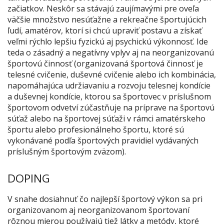
začiatkov. Neskôr sa stávajú zaujímavými pre oveľa
väčšie množstvo nesúťažne a rekreačne športujúcich
ľudí, amatérov, ktorí si chcú upraviť postavu a získať
veľmi rýchlo lepšiu fyzickú aj psychickú výkonnosť. Ide
teda o zásadný a negatívny vplyv aj na neorganizovanú
športovú činnosť (organizovaná športová činnosť je
telesné cvičenie, duševné cvičenie alebo ich kombinácia,
napomáhajúca udržiavaniu a rozvoju telesnej kondície
a duševnej kondície, ktorou sa športovec v príslušnom
športovom odvetví zúčastňuje na príprave na športovú
súťaž alebo na športovej súťaži v rámci amatérskeho
športu alebo profesionálneho športu, ktoré sú
vykonávané podľa športových pravidiel vydávaných
príslušným športovým zväzom
).
DOPING
V snahe dosiahnuť čo najlepší športový výkon sa pri
organizovanom aj neorganizovanom športovaní
rôznou mierou používajú tiež látky a metódy, ktoré