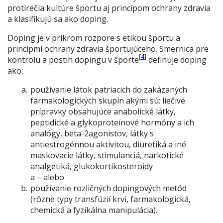
protirečia kultúre športu aj princípom ochrany zdravia
a klasifikujú sa ako
doping
.
Doping je v príkrom rozpore s etikou športu a
princípmi ochrany zdravia športujúceho.
Smernica pre
[
4
]
kontrolu a postih dopingu v športe
definuje doping
ako:
používanie látok patriacich do zakázaných
farmakologických skupín akými sú: liečivé
prípravky obsahujúce anabolické látky,
peptidické a glykoproteínové hormóny a ich
analógy, beta-2agonistov, látky s
antiestrogénnou aktivitou, diuretiká a iné
maskovacie látky, stimulanciá, narkotické
analgetiká, glukokortikosteroidy
a – alebo
používanie rozličných dopingových metód
(rôzne typy transfúzií krvi, farmakologická,
chemická a fyzikálna manipulácia).