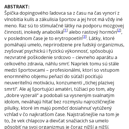
ABSTRAKT:
Špička dopingového ľadovca sa z času na čas vynorí z
vlnobitia kulís a zákulisia športov a jej hrot má vždy iné
meno. Raz sú to stimulačné látky na podporu mozgovej
[
1
]
[
2
]
činnosti, inokedy anaboliká
alebo rastový hormón
,
[
3
]
v poslednom čase je to erytropoetín
. Látky, ktoré
pomáhajú umelo, neprirodzene pre ľudský organizmus,
zvyšovať psychickú i fyzickú výkonnosť, spôsobujú
nezvratné poškodenie srdcovo – cievneho aparátu a
celkového zdravia, náhlu smrť. Napriek tomu sú stále
medzi športovcami – profesionálmi, ktorí so vstupom
enormného objemu peňazí do súťaží pociťujú
neuveriteľnú motiváciu, konzumenti „tichej plazivej
smrti“. Ale aj športujúci amatéri, túžiaci po tom, aby
„dobre vyzerali“ a podobali sa vysneným svalnatým
idolom, neváhajú hltať bez rozmyslu najrozličnejšie
pilulky, ktoré im majú pomôcť dosiahnuť vytúžený
vzhľad v čo najkratšom čase. Najstrašnejšie na tom je
to, že vek chlapcov a dievčat snažiacich sa umelo
pôsobiť na svoj organizmus je čoraz nižší a nižší.