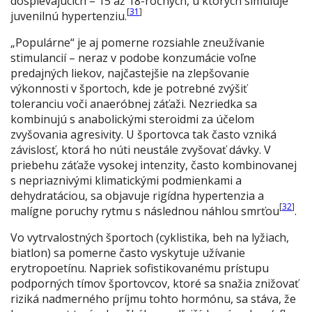
dospievajúcich – 15 až 18-ročných, u ktorých simuluje
[
31
]
juvenilnú hypertenziu.
„Populárne“ je aj pomerne rozsiahle zneužívanie
stimulancií – neraz v podobe konzumácie voľne
predajných liekov, najčastejšie na zlepšovanie
výkonnosti v športoch, kde je potrebné zvýšiť
toleranciu voči anaeróbnej záťaži. Nezriedka sa
kombinujú s anabolickými steroidmi za účelom
zvyšovania agresivity. U športovca tak často vzniká
závislosť, ktorá ho núti neustále zvyšovať dávky. V
priebehu záťaže vysokej intenzity, často kombinovanej
s nepriaznivými klimatickými podmienkami a
dehydratáciou, sa objavuje rigídna hypertenzia a
[
32
]
malígne poruchy rytmu s následnou náhlou smrťou
.
Vo vytrvalostných športoch (cyklistika, beh na lyžiach,
biatlon) sa pomerne často vyskytuje užívanie
erytropoetínu. Napriek sofistikovanému prístupu
podporných tímov športovcov, ktoré sa snažia znižovať
riziká nadmerného príjmu tohto hormónu, sa stáva, že