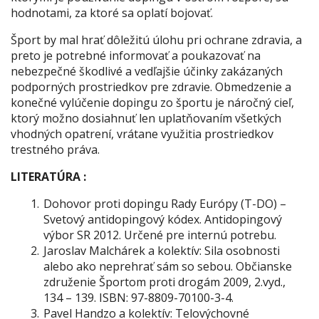
hodnotami, za ktoré sa oplatí bojovať.
Šport by mal hrať dôležitú úlohu pri ochrane zdravia, a
preto je potrebné informovať a poukazovať na
nebezpečné škodlivé a vedľajšie účinky zakázaných
podporných prostriedkov pre zdravie. Obmedzenie a
konečné vylúčenie dopingu zo športu je náročný cieľ,
ktorý možno dosiahnuť len uplatňovaním všetkých
vhodných opatrení, vrátane využitia prostriedkov
trestného práva.
LITERATÚRA :
Dohovor proti dopingu Rady Európy (T-DO) –
Svetový antidopingový kódex. Antidopingový
výbor SR 2012. Určené pre internú potrebu.
Jaroslav Malchárek a kolektív:
Sila osobnosti
alebo ako neprehrať sám so sebou
. Občianske
združenie Športom proti drogám 2009, 2.vyd.,
134 – 139. ISBN: 97-8809-70100-3-4.
Pavel Handzo a kolektív:
Telovýchovné