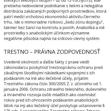
všetkých vekových skupín – už od 12-ročných (!), kde
prebieha nedovolené podnikanie s liekmi a nelegálna
distribúcia zakázaných podporných prostriedkov, ktorá
patrí medzi vrcholovú ekonomickú aktivitu čierneho
trhu.. Ide o mimoriadne rizikovú „šedú zónu dopingu“,
takmer bez šancí na kontrolu a postih. Anaboliká a iné
prostriedky s anabolickým účinkom významne
negatívne pôsobia najmä na srdcovo-cievny systém.
TRESTNO – PRÁVNA ZODPOVEDNOSŤ
Uvedené okolnosti a ďalšie fakty z praxe viedli
zákonodarcu poskytnúť trestnoprávnu ochranu pred
závažnými škodlivými následkami spojenými s ich
podávaním na iné ako liečebné účely
, prijatím
Trestného zákona číslo 300/2005 Z. z. účinného od 1.
januára 2006. Ochranu zdravého telesného, duševného
a mravného rozvoja osôb mladších ako osemnásť
rokov pred ich ohrozením podávaním anabolických
látok na iný ako liečebný účel poskytuje ustanovenie §