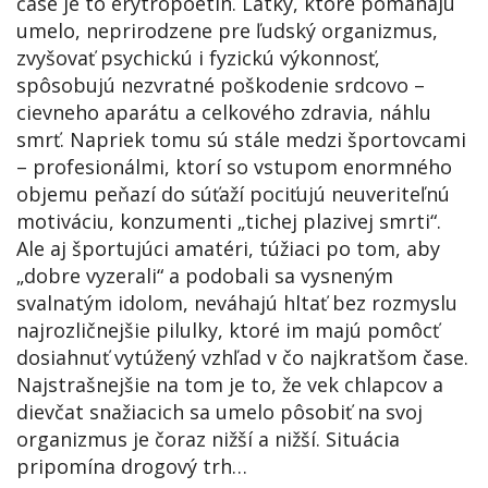
čase je to erytropoetín. Látky, ktoré pomáhajú
umelo, neprirodzene pre ľudský organizmus,
zvyšovať psychickú i fyzickú výkonnosť,
spôsobujú nezvratné poškodenie srdcovo –
cievneho aparátu a celkového zdravia, náhlu
smrť. Napriek tomu sú stále medzi športovcami
– profesionálmi, ktorí so vstupom enormného
objemu peňazí do súťaží pociťujú neuveriteľnú
motiváciu, konzumenti „tichej plazivej smrti“.
Ale aj športujúci amatéri, túžiaci po tom, aby
„dobre vyzerali“ a podobali sa vysneným
svalnatým idolom, neváhajú hltať bez rozmyslu
najrozličnejšie pilulky, ktoré im majú pomôcť
dosiahnuť vytúžený vzhľad v čo najkratšom čase.
Najstrašnejšie na tom je to, že vek chlapcov a
dievčat snažiacich sa umelo pôsobiť na svoj
organizmus je čoraz nižší a nižší. Situácia
pripomína drogový trh…