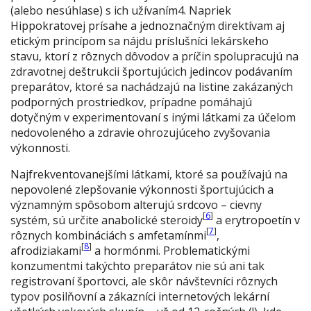
(alebo nesúhlase) s ich užívaním4. Napriek
Hippokratovej prísahe a jednoznačným direktívam aj
etickým princípom sa nájdu príslušníci lekárskeho
stavu, ktorí z rôznych dôvodov a príčin spolupracujú na
zdravotnej deštrukcii športujúcich jedincov podávaním
preparátov, ktoré sa nachádzajú na listine zakázaných
podporných prostriedkov, prípadne pomáhajú
dotyčným v experimentovaní s inými látkami za účelom
nedovoleného a zdravie ohrozujúceho zvyšovania
výkonnosti.
Najfrekventovanejšími látkami, ktoré sa používajú na
nepovolené zlepšovanie výkonnosti športujúcich a
významným spôsobom alterujú srdcovo – cievny
[
6
]
systém, sú určite anabolické steroidy
a erytropoetín v
[
7
]
rôznych kombináciách s amfetamínmi
,
[
8
]
afrodiziakami
a hormónmi. Problematickými
konzumentmi takýchto preparátov nie sú ani tak
registrovaní športovci, ale skôr návštevníci rôznych
typov posilňovní a zákazníci internetových lekární