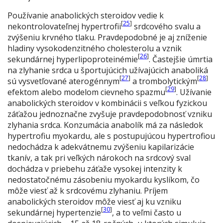
Používanie anabolických steroidov vedie k
[
25
]
nekontrolovateľnej hypertrofii
srdcového svalu a
zvýšeniu krvného tlaku. Pravdepodobné je aj zníženie
hladiny vysokodenzitného cholesterolu a vznik
[
26
]
sekundárnej hyperlipoproteinémie
. Častejšie úmrtia
na zlyhanie srdca u športujúcich užívajúcich anaboliká
[
27
]
[
28
]
sú vysvetľované aterogénnym
a trombolytickým
[
29
]
efektom alebo modelom cievneho spazmu
. Užívanie
anabolických steroidov v kombinácii s veľkou fyzickou
záťažou jednoznačne zvyšuje pravdepodobnosť vzniku
zlyhania srdca. Konzumácia anabolík má za následok
hypertrofiu myokardu, ale s postupujúcou hypertrofiou
nedochádza k adekvátnemu zvýšeniu kapilarizácie
tkanív, a tak pri veľkých nárokoch na srdcový sval
dochádza v priebehu záťaže vysokej intenzity k
nedostatočnému zásobeniu myokardu kyslíkom, čo
môže viesť až k srdcovému zlyhaniu. Príjem
anabolických steroidov môže viesť aj ku vzniku
[
30
]
sekundárnej hypertenzie
, a to veľmi často u