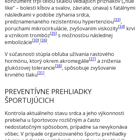
konzument trpí celou škálou vedľajších príznakov („flue
like“ – bolesti kĺbov a svalov, závrate, únava) s fatálnymi
následkami v podobe zlyhania srdca,
[
33
]
predznamenaného rezistentnou hypertenziou
,
[
34
]
poruchami mikrocirkulácie, zvyšovaním viskozity
krvi
[
35
]
a vznikom trombóz
s možnosťou následnej
[
30
]
[
36
]
embolizácie
,
.
V súčasnosti stúpla obľuba užívania rastového
[
37
]
hormónu, ktorý okrem akromegálie
a zníženia
[
38
]
glukózovej tolerancie
, spôsobuje zvyšovanie
[
31
]
krvného tlaku
.
PREVENTÍVNE PREHLIADKY
ŠPORTUJÚCICH
Kontrola aktuálneho stavu srdca a jeho výkonnosti
prebieha u športovcov rozličným a často
nedostatočným spôsobom, prípadne sa nevykonáva
vôbec. V prípade organizovaného športu prehliadky