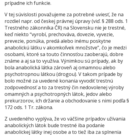
prípadne ich funkcie.
V tej súvislosti považujeme za potrebné uviesť, že na
rozdiel napr. od českej právnej úpravy (viď. § 288 ods. 1
Trestného zákonníka ČR) na Slovensku nie je trestné,
keď niekto “vyrobí, prechováva, dovezie, vyvezie,
prevezie, ponúka, predá alebo inému poskytne
anabolickú látku v akomkoľvek množstve”, čo je medzi
osobami, ktoré sa touto činnosťou zaoberajú, dobre
známe a aj sa to využíva. Výnimkou sú prípady, ak by
bola anabolická látka zároveň aj omamnou alebo
psychotropnou látkou (drogou). V takom prípade by
bolo možné za uvedené konania vyvodiť trestnú
zodpovednosť a to za trestný čin nedovolenej výroby
omamných a psychotropných látok, jedov alebo
prekurzorov, ich držanie a obchodovanie s nimi podľa §
172 ods. 1 Tr. zákona.
Z uvedeného vyplýva, že vo väčšine prípadov užívania
anabolických látok bude trestné iba podanie
anabolickej látky inej osobe a to tiež iba za splnenia