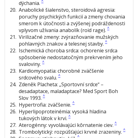
^
dýchania.
20
.
Anabolické šialenstvo, steroidová agresia:
poruchy psychických funkcií a zmeny chovania
smerom k útočnosti a zvýšenej podráždenosti
^
vplyvom užívania anabolík (roid rage).
21
.
Virilizačné zmeny:
zvýrazňovanie mužských
^
pohlavných znakov a telesnej stavby.
22
.
Ischemická choroba srdca:
ochorenie srdca
spôsobenie nedostatočným prekrvením jeho
^
svaloviny.
23
.
Kardiomyopatia:
chorobné zväčšenie
^
srdcového svalu.
24
.
Zdeněk Placheta: „Sportovní srdce“ –
desadaptace, maladaptace? Med Sport Boh
^
Slov 1993.
^
25
.
Hypertrofia:
zväčšenie.
26
.
Hyperlipoproteinémia:
vysoká hladina
^
tukových látok v krvi.
^
27
.
Aterogénny:
vyvolávajúci kôrnatenie ciev.
^
28
.
Trombolytický:
rozpúšťajúci krvné zrazeniny.
^