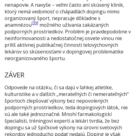
nenapovie. A navyše – veľmi často ani skúsený klinik,
ktorý nemá vedomosť o chápadlách dopingu mimo
organizovaný šport, nepracuje dôkladne s
[
39
]
anamnézou
možného užívania zakázaných
podporných prostriedkov. Problém je pravdepodobne v
neinformovanosti a nedostatočnej osvete vinou nie
príliš aktívnej publikačnej činnosti telovýchovných
lekárov so skúsenosťami v dopingovej problematike
neorganizovaného športu.
ZÁVER
Odpovede na otázku, či sa dajú v ľahkej atletike,
kulturistike a v ďalších „merateľných či nemerateľných“
športoch zlepšovať výkony bez nepovolených
podporných prostriedkov, teda dopingových látok, nie
sú ale také jednoznačné. Mnohí farmakologickí
špecialisti, tréningoví experti a lekári tvrdia, že bez
dopingu sa už špičkové výkony na úrovni svetových
rekordov jednoducho podať nedajú. Doping je však