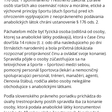
176 ods. 1 spomínaného
Trestného zákona
: Zdravie
osôb starších ako osemnásť rokov a morálne, etické a
výchovné princípy športu (duch športu) pred ich
ohrozením vyplývajúcim z neoprávneného podávania
anabolických látok chráni ustanovenie § 176 ods. 2.
Páchateľom môže byť fyzická osoba (odlišná od osoby,
ktorej sa anabolické látky podávajú), ktorá v čase činu
dovŕšila 14 rokov (t. z. odo dňa nasledujúceho po dni
štrnástich narodenín) a bola príčetná (dokázala
rozpoznať protiprávnosť činu a ovládať svoje konanie).
Spravidla pôjde o osoby zúčastňujúce sa na
telovýchove a športe – športovci medzi sebou,
pomocný personál športovca (
lekári a nemocničný
spolupracujúci personál
, tréneri, manažéri, agenti,
členovia štábu), rodičia alebo osoby nelegálne
obchodujúce s anabolickými látkami.
Podľa slovenského právneho poriadku prichádza do
úvahy trestnoprávny postih spravidla iba za konanie
osoby, ktorá podala anabolické látky konzumentovi