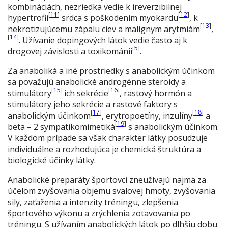
kombináciách, nezriedka vedie k ireverzibilnej
[
11
]
[
12
]
hypertrofii
srdca s poškodením myokardu
, k
[
13
]
nekrotizujúcemu zápalu ciev a malígnym arytmiám
,
[
14
]
. Užívanie dopingových látok vedie často aj k
[
5
]
drogovej závislosti a toxikománii
.
Za anaboliká a iné prostriedky s anabolickým účinkom
sa považujú anabolické androgénne steroidy a
[
15
]
[
16
]
stimulátory
ich sekrécie
, rastový hormón a
stimulátory jeho sekrécie a rastové faktory s
[
17
]
[
18
]
anabolickým účinkom
, erytropoetíny, inzulíny
a
[
19
]
beta – 2 sympatikomimetiká
s anabolickým účinkom.
V každom prípade sa však charakter látky posudzuje
individuálne a rozhodujúca je chemická štruktúra a
biologické účinky látky.
Anabolické preparáty športovci zneužívajú najmä za
účelom zvyšovania objemu svalovej hmoty, zvyšovania
sily, zaťaženia a intenzity tréningu, zlepšenia
športového výkonu a zrýchlenia zotavovania po
tréningu. S užívaním anabolických látok po dlhšiu dobu