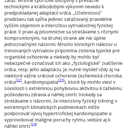
záťaž. Mnohé športové disciplíny s prevažne
technickými a krátkodobými výkonmi nevedú k
predpokladanej adaptácii srdca. „Učebnicovú“
predstavu tak spĺňa jedinec zaťažovaný pravidelne
vyšším objemom a intenzitou vytrvalostnej fyzickej
práce. V praxi aj písomníctve sa stretávame s rôznymi
kompromisnými, na druhej strane ale nie úplne
jednoznačnými názormi. Mnoho klinických nálezov u
trénovaných vytrvalcov pripomína zistenia typické pre
organické ochorenie a niekedy by mohlo byť
nebezpečné označovať ich ako „fyziologické“ zväčšenie
srdca, resp. jeho adaptáciu. Je nutné myslieť vždy aj na
niektoré vážne srdcové ochorenie (ischemická choroba
[
22
]
[
23
]
srdca
, kardiomyopatia
), ktoré by mohlo viesť v
súvislosti s extrémnou pohybovou aktivitou k ťažkému
poškodeniu zdravia a náhlej smrti. Inokedy sa
stretávame s názormi, že intenzívny fyzický tréning v
extrémnych klimatických podmienkach môže
podporovať vývoj hypertrofickej kardiomyopatie a
vyprovokovať malígne poruchy rytmu, vedúce aj k
[
24
]
náhlej smrti.