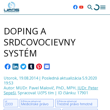
DOPING A
SRDCOVOCIEVNY
SYSTÉM
Utorok, 19.08.2014
|
Posledná aktualizácia 5.9.2020
19:53
Autor:
MUDr. Pavel Malovič, PhD.
,
MPH
,
JUDr. Peter
Sepeši
,
Spracoval: UčPS tím
|
ID článku: 17901
id
§ (Právne odvetvia)
§ (Právne odvetvia)
2333
Medicínske právo
Trestné právo hmotné