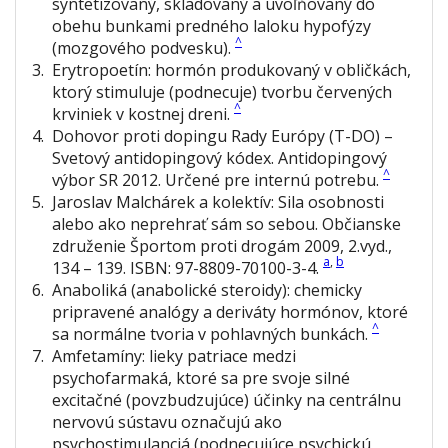
syntetizovaný, skladovaný a uvoľňovaný do
obehu bunkami predného laloku hypofýzy
^
(mozgového podvesku).
3
.
Erytropoetín:
hormón produkovaný v obličkách,
ktorý stimuluje (podnecuje) tvorbu červených
^
krviniek v kostnej dreni.
4
.
Dohovor proti dopingu Rady Európy (T-DO) –
Svetový antidopingový kódex. Antidopingový
^
výbor SR 2012. Určené pre internú potrebu.
5
.
Jaroslav Malchárek a kolektív:
Sila osobnosti
alebo ako neprehrať sám so sebou.
Občianske
združenie Športom proti drogám 2009, 2.vyd.,
a
,
b
134 – 139. ISBN: 97-8809-70100-3-4.
6
.
Anaboliká (anabolické steroidy):
chemicky
pripravené analógy a deriváty hormónov, ktoré
^
sa normálne tvoria v pohlavných bunkách.
7
.
Amfetamíny:
lieky patriace medzi
psychofarmaká, ktoré sa pre svoje silné
excitačné (povzbudzujúce) účinky na centrálnu
nervovú sústavu označujú ako
psychostimulanciá (podnecujúce psychickú