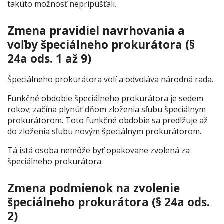
takúto možnosť nepripúšťali.
Zmena pravidiel navrhovania a
voľby špeciálneho prokurátora (§
24a ods. 1 až 9)
Špeciálneho prokurátora volí a odvoláva národná rada.
Funkčné obdobie špeciálneho prokurátora je sedem
rokov; začína plynúť dňom zloženia sľubu špeciálnym
prokurátorom. Toto funkčné obdobie sa predlžuje až
do zloženia sľubu novým špeciálnym prokurátorom.
Tá istá osoba nemôže byť opakovane zvolená za
špeciálneho prokurátora.
Zmena podmienok na zvolenie
špeciálneho prokurátora (§ 24a ods.
2)