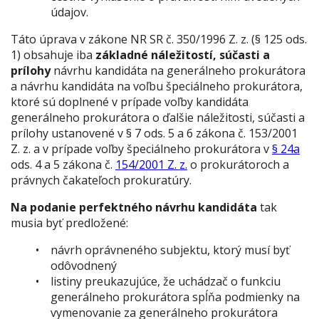
údajov.
Táto úprava v zákone NR SR č. 350/1996 Z. z. (§ 125 ods.
1) obsahuje iba
základné náležitostí, súčasti a
prílohy
návrhu
kandidáta
na generálneho prokurátora
a návrhu kandidáta na voľbu špeciálneho prokurátora,
ktoré sú doplnené v prípade voľby kandidáta
generálneho prokurátora o ďalšie náležitosti, súčasti a
prílohy ustanovené v § 7 ods. 5 a 6 zákona č. 153/2001
Z. z. a v prípade voľby špeciálneho prokurátora v
§ 24a
ods. 4 a 5 zákona č.
154/2001 Z. z.
o prokurátoroch a
právnych čakateľoch prokuratúry.
Na podanie perfektného návrhu kandidáta
tak
musia byť predložené:
návrh oprávneného subjektu, ktorý musí byť
odôvodnený
listiny preukazujúce, že uchádzač o funkciu
generálneho prokurátora spĺňa podmienky na
vymenovanie za generálneho prokurátora