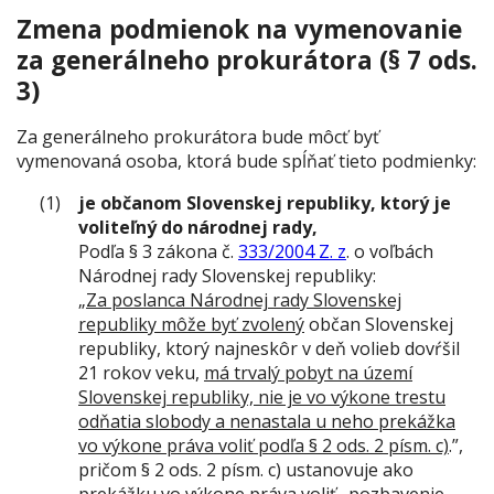
Zmena podmienok na vymenovanie
za generálneho prokurátora (§ 7 ods.
3)
Za generálneho prokurátora bude môcť byť
vymenovaná osoba, ktorá bude spĺňať tieto podmienky:
je občanom Slovenskej republiky, ktorý je
voliteľný do národnej rady,
Podľa § 3 zákona č.
333/2004 Z. z
.
o voľbách
Národnej rady Slovenskej republiky:
„
Za poslanca Národnej rady Slovenskej
republiky môže byť zvolený
občan Slovenskej
republiky, ktorý najneskôr v deň volieb dovŕšil
21 rokov veku,
má trvalý pobyt na území
Slovenskej republiky, nie je vo výkone trestu
odňatia slobody a nenastala u neho prekážka
vo výkone práva voliť podľa § 2 ods. 2 písm. c)
.
”,
pričom
§ 2 ods. 2 písm. c) ustanovuje ako