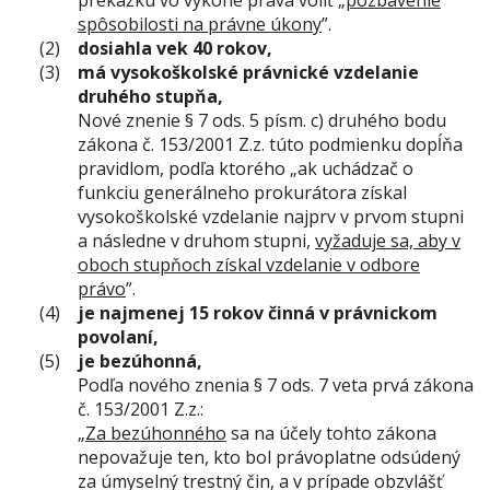
prekážku vo výkone práva voliť „
pozbavenie
spôsobilosti na právne úkony
”.
dosiahla vek 40 rokov,
má vysokoškolské právnické vzdelanie
druhého stupňa,
Nové znenie § 7 ods. 5 písm. c) druhého bodu
zákona č. 153/2001 Z.z. túto podmienku dopĺňa
pravidlom, podľa ktorého
„ak uchádzač o
funkciu generálneho prokurátora získal
vysokoškolské vzdelanie najprv v prvom stupni
a následne v druhom stupni,
vyžaduje sa, aby v
oboch stupňoch získal vzdelanie v odbore
právo
”.
je najmenej 15 rokov činná v právnickom
povolaní,
je bezúhonná,
Podľa nového znenia § 7 ods. 7 veta prvá zákona
č. 153/2001 Z.z.:
„
Za bezúhonného
sa na účely tohto zákona
nepovažuje ten, kto bol právoplatne odsúdený
za úmyselný trestný čin, a v prípade obzvlášť