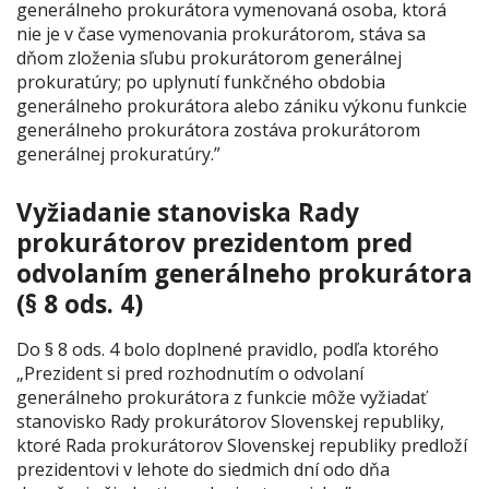
generálneho prokurátora vymenovaná osoba, ktorá
nie je v čase vymenovania prokurátorom, stáva sa
dňom zloženia sľubu prokurátorom generálnej
prokuratúry; po uplynutí funkčného obdobia
generálneho prokurátora alebo zániku výkonu funkcie
generálneho prokurátora zostáva prokurátorom
generálnej prokuratúry.”
Vyžiadanie stanoviska Rady
prokurátorov prezidentom pred
odvolaním generálneho prokurátora
(§ 8 ods. 4)
Do § 8 ods. 4 bolo doplnené pravidlo, podľa ktorého
„Prezident si pred rozhodnutím o odvolaní
generálneho prokurátora z funkcie môže vyžiadať
stanovisko Rady prokurátorov Slovenskej republiky,
ktoré Rada prokurátorov Slovenskej republiky predloží
prezidentovi v lehote do siedmich dní odo dňa