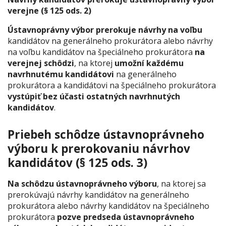
verejne (§ 125 ods. 2)
Ústavnoprávny výbor prerokuje
návrhy na voľbu
kandidátov na generálneho prokurátora alebo návrhy
na voľbu kandidátov na špeciálneho prokurátora
na
verejnej schôdzi
, na ktorej
umožní každému
navrhnutému kandidátovi
na generálneho
prokurátora a kandidátovi na špeciálneho prokurátora
vystúpiť bez účasti ostatných navrhnutých
kandidátov
.
Priebeh schôdze ústavnoprávneho
výboru k prerokovaniu návrhov
kandidátov (§ 125 ods. 3)
Na schôdzu ústavnoprávneho výboru
, na ktorej sa
prerokúvajú návrhy kandidátov na generálneho
prokurátora alebo návrhy kandidátov na špeciálneho
prokurátora
pozve predseda ústavnoprávneho