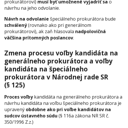
prokurátorovi)
musí byť umožnené vyjadriť sa
o
návrhu na jeho odvolanie.
Návrh na odvolanie
špeciálneho prokurátora bude
schválený
(rovnako ako pri generálnom
prokurátorovi), ak zaň hlasovala
nadpolovičná
väčšina prítomných poslancov
.
Zmena procesu voľby kandidáta na
generálneho prokurátora a voľby
kandidáta na špeciálneho
prokurátora v Národnej rade SR
(§ 125)
Proces voľby
kandidáta na generálneho prokurátora a
návrhu kandidáta na voľbu špeciálneho prokurátora je
upravený
obdobne ako pri voľbe kandidátov na
sudcov ústavného súdu
(§ 116a zákona NR SR č.
350/1996 Z.z.)