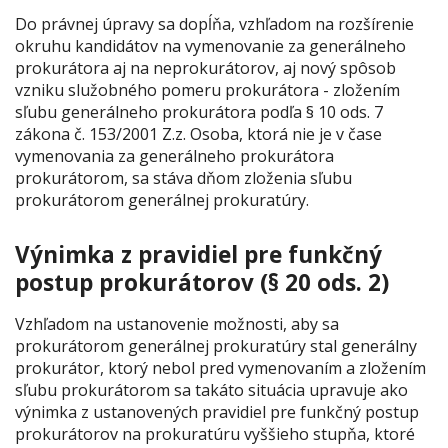
Do právnej úpravy sa dopĺňa, vzhľadom na rozšírenie
okruhu kandidátov na vymenovanie za generálneho
prokurátora aj na neprokurátorov, aj nový spôsob
vzniku služobného pomeru prokurátora - zložením
sľubu generálneho prokurátora podľa § 10 ods. 7
zákona č. 153/2001 Z.z. Osoba, ktorá nie je v čase
vymenovania za generálneho prokurátora
prokurátorom, sa stáva dňom zloženia sľubu
prokurátorom generálnej prokuratúry.
Výnimka z pravidiel pre funkčný
postup prokurátorov (§ 20 ods. 2)
Vzhľadom na ustanovenie možnosti, aby sa
prokurátorom generálnej prokuratúry stal generálny
prokurátor, ktorý nebol pred vymenovaním a zložením
sľubu prokurátorom sa takáto situácia upravuje ako
výnimka z ustanovených pravidiel pre funkčný postup
prokurátorov na prokuratúru vyššieho stupňa, ktoré