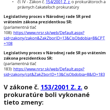
čl. IV - Zákon č.
154/2001 Z. z.
o prokurátoroch a
právnych čakateľoch prokuratúry
Legislatívny proces v Národnej rade SR pred
vrátením zákona prezidentkou SR:
(parlamentná tlač
108):
https://www.nrsr.sk/web/Default.aspx?
sid=zakony/zakon&ZakZborID=13&CisObdobia=8&CPT
=108
Legislatívny proces v Národnej rade SR po vrátením
zákona prezidentkou SR:
(parlamentná tlač
183):
https://www.nrsr.sk/web/Default.aspx?
sid=zakony/cpt&ZakZborID=13&CisObdobia=8&ID=183
V zákone č.
153/2001 Z. z.
o
prokuratúre boli vykonané
tieto zmeny: