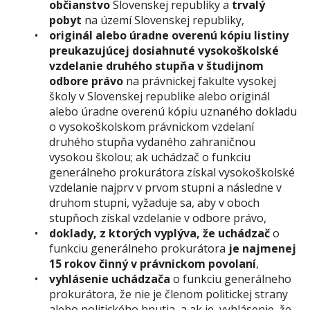
občianstvo
Slovenskej republiky
a
trvalý
pobyt
na území Slovenskej republiky,
originál alebo úradne overenú kópiu listiny
preukazujúcej dosiahnuté vysokoškolské
vzdelanie druhého stupňa v študijnom
odbore právo
na právnickej fakulte vysokej
školy v Slovenskej republike alebo originál
alebo úradne overenú kópiu uznaného dokladu
o vysokoškolskom právnickom vzdelaní
druhého stupňa vydaného zahraničnou
vysokou školou; ak uchádzač o funkciu
generálneho prokurátora získal vysokoškolské
vzdelanie najprv v prvom stupni a následne v
druhom stupni, vyžaduje sa, aby v oboch
stupňoch získal vzdelanie v odbore právo,
doklady, z ktorých vyplýva, že
uchádzač
o
funkciu generálneho prokurátora
je najmenej
15 rokov činný v právnickom povolaní
,
vyhlásenie uchádzača
o funkciu generálneho
prokurátora, že nie je členom politickej strany
alebo politického hnutia, a ak je, vyhlásenie, že