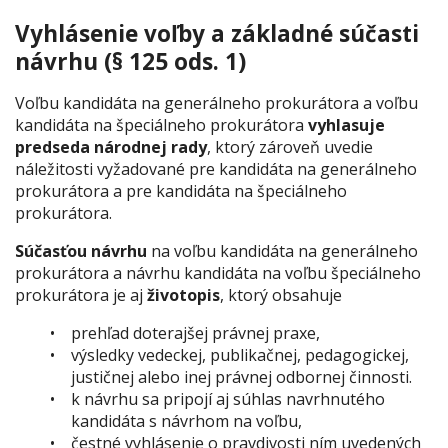
Vyhlásenie voľby a základné súčasti
návrhu (§ 125 ods. 1)
Voľbu kandidáta na generálneho prokurátora a voľbu
kandidáta na špeciálneho prokurátora
vyhlasuje
predseda národnej rady
, ktorý zároveň uvedie
náležitosti vyžadované pre kandidáta na generálneho
prokurátora a pre kandidáta na špeciálneho
prokurátora.
Súčasťou návrhu
na voľbu kandidáta na generálneho
prokurátora a návrhu kandidáta na voľbu špeciálneho
prokurátora je aj
životopis
, ktorý obsahuje
prehľad doterajšej právnej praxe,
výsledky vedeckej, publikačnej, pedagogickej,
justičnej alebo inej právnej odbornej činnosti.
k návrhu sa pripojí aj súhlas navrhnutého
kandidáta s návrhom na voľbu,
čestné vyhlásenie o pravdivosti ním uvedených