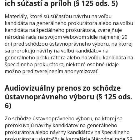
ich súčastí a príloh (§ 125 ods. 5)
Materiály, ktoré sú súčasťou návrhu na voľbu
kandidáta na generálneho prokurátora alebo na voľbu
kandidáta na špeciálneho prokurátora, zverejňuje
národná rada na svojom webovom sídle najmenej 20
dní pred schôdzou ústavnoprávneho výboru, na ktorej
sa prerokujú návrhy na voľbu kandidátov na
generálneho prokurátora alebo na voľbu kandidáta na
špeciálneho prokurátora; niektoré osobné údaje
možno pred zverejnením anonymizovať.
Audiovizuálny prenos zo schôdze
ústavnoprávneho výboru (§ 125 ods.
6)
Zo schôdze ústavnoprávneho výboru, na ktorej sa
prerokúvajú návrhy kandidátov na generálneho
prokurátora alebo návrhy kandidátov na špeciálneho
prokurátora uskutočňuje kancelária Národnej rade SR