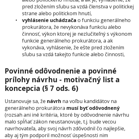
pred zložením sľubu sa vzdá členstva v politickej
strane alebo politickom hnutí,
vyhlásenie uchádzača
o funkciu generálneho
prokurátora, že nevykonáva funkciu alebo
činnosť, výkon ktorej je nezlučiteľný s výkonom
funkcie generálneho prokurátora, a ak
vykonáva, vyhlásenie, že ešte pred zložením
sľubu sa vzdá takejto funkcie alebo činnosti,
Povinné odôvodnenie a povinné
prílohy návrhu - motivačný list a
koncepcia (§ 7 ods. 6)
Ustanovuje sa, že
návrh
na voľbu kandidátov na
generálneho prokurátora
musí byť odôvodnený
(rozsah ani iné kritéria, ktoré by odôvodnenie návrhu
malo spĺňať zákon neustanovuje, t.j. bude vecou
navrhovateľa, aby svoj návrh zdôvodnil čo najlepšie,
aby aj tým podporil možnosť úspešnosti nim