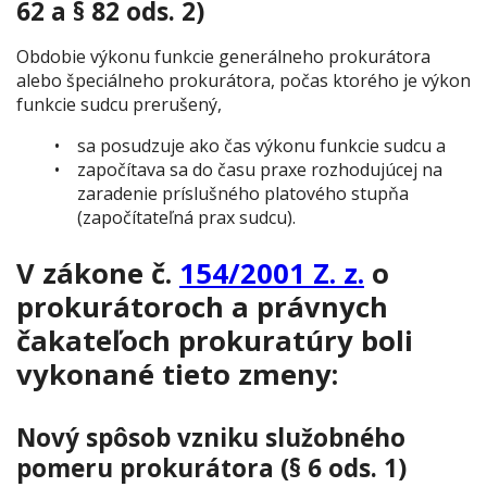
62 a § 82 ods. 2)
Obdobie výkonu funkcie generálneho prokurátora
alebo špeciálneho prokurátora, počas ktorého je výkon
funkcie sudcu prerušený,
sa posudzuje ako čas výkonu funkcie sudcu a
započítava sa do času praxe rozhodujúcej na
zaradenie príslušného platového stupňa
(započítateľná prax sudcu).
V zákone č.
154/2001 Z. z
.
o
prokurátoroch a právnych
čakateľoch prokuratúry boli
vykonané tieto zmeny:
Nový spôsob vzniku služobného
pomeru prokurátora (§ 6 ods. 1)