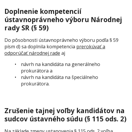
Doplnenie kompetencií
ústavnoprávneho výboru Národnej
rady SR (§ 59)
Do pôsobnosti ústavnoprávneho výboru podľa § 59
písm d) sa doplnila kompetencia
prerokúvať a
odporúčať národnej rade
aj
návrh na kandidáta na generálneho
prokurátora a
návrh na kandidáta na špeciálneho
prokurátora.
Zrušenie tajnej voľby kandidátov na
sudcov ústavného súdu (§ 115 ods. 2)
Na základe zmeny ustanovenia § 115 ods. 2 voľba