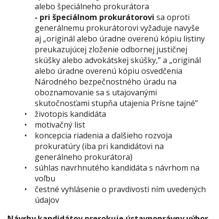
alebo špeciálneho prokurátora
- pri špeciálnom prokurátorovi
sa oproti
generálnemu prokurátorovi vyžaduje navyše
aj
„originál alebo úradne overenú kópiu listiny
preukazujúcej zloženie odbornej justičnej
skúšky alebo advokátskej skúšky,” a „originál
alebo úradne overenú kópiu osvedčenia
Národného bezpečnostného úradu na
oboznamovanie sa s utajovanými
skutočnosťami stupňa utajenia Prísne tajné”
životopis kandidáta
motivačný list
koncepcia riadenia a ďalšieho rozvoja
prokuratúry (iba pri kandidátovi na
generálneho prokurátora)
súhlas navrhnutého kandidáta s návrhom na
voľbu
čestné vyhlásenie o pravdivosti ním uvedených
údajov
Návrhy kandidátov prerokuje ústavnoprávny výbor