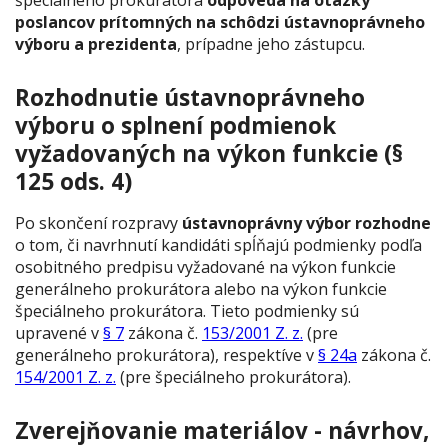
poslancov prítomných na schôdzi ústavnoprávneho
výboru a prezidenta
, prípadne jeho zástupcu.
Rozhodnutie ústavnoprávneho
výboru o splnení podmienok
vyžadovaných na výkon funkcie (§
125 ods. 4)
Po skončení rozpravy
ústavnoprávny výbor rozhodne
o tom, či navrhnutí kandidáti spĺňajú podmienky podľa
osobitného predpisu vyžadované na výkon funkcie
generálneho prokurátora alebo na výkon funkcie
špeciálneho prokurátora. Tieto podmienky sú
upravené v
§ 7
zákona č.
153/2001 Z. z.
(pre
generálneho prokurátora), respektíve v
§ 24a
zákona č.
154/2001 Z. z.
(pre špeciálneho prokurátora).
Zverejňovanie materiálov - návrhov,