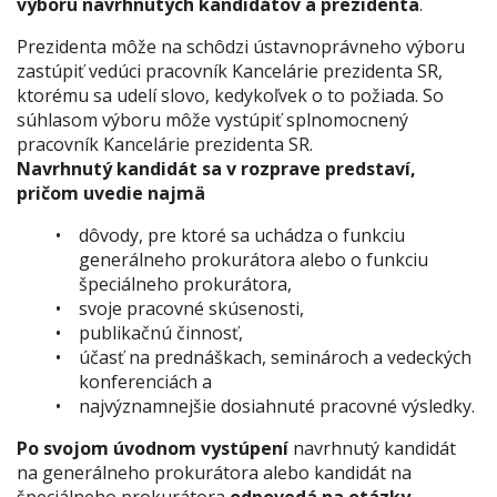
výboru navrhnutých kandidátov a prezidenta
.
Prezidenta môže na schôdzi ústavnoprávneho výboru
zastúpiť vedúci pracovník Kancelárie prezidenta SR,
ktorému sa udelí slovo, kedykoľvek o to požiada. So
súhlasom výboru môže vystúpiť splnomocnený
pracovník Kancelárie prezidenta SR.
Navrhnutý kandidát sa v rozprave predstaví,
pričom uvedie najmä
dôvody, pre ktoré sa uchádza o funkciu
generálneho prokurátora alebo o funkciu
špeciálneho prokurátora,
svoje pracovné skúsenosti,
publikačnú činnosť,
účasť na prednáškach, seminároch a vedeckých
konferenciách a
najvýznamnejšie dosiahnuté pracovné výsledky.
Po svojom úvodnom vystúpení
navrhnutý kandidát
na generálneho prokurátora alebo kandidát na
špeciálneho prokurátora
odpovedá na otázky