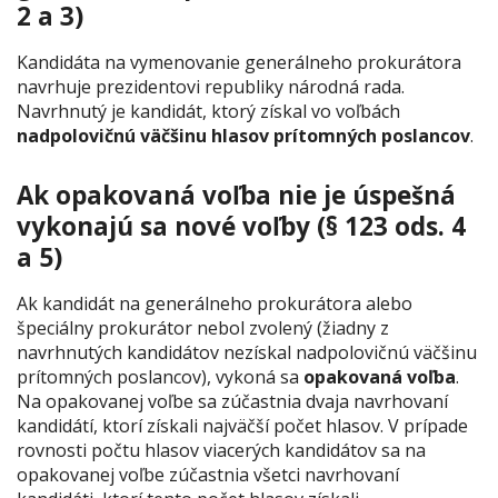
2 a 3)
Kandidáta na vymenovanie generálneho prokurátora
navrhuje prezidentovi republiky národná rada.
Navrhnutý je kandidát, ktorý získal vo voľbách
nadpolovičnú väčšinu hlasov prítomných poslancov
.
Ak opakovaná voľba nie je úspešná
vykonajú sa nové voľby (§ 123 ods. 4
a 5)
Ak kandidát na generálneho prokurátora alebo
špeciálny prokurátor nebol zvolený (žiadny z
navrhnutých kandidátov nezískal nadpolovičnú väčšinu
prítomných poslancov), vykoná sa
opakovaná voľba
.
Na opakovanej voľbe sa zúčastnia dvaja navrhovaní
kandidátí, ktorí získali najväčší počet hlasov. V prípade
rovnosti počtu hlasov viacerých kandidátov sa na
opakovanej voľbe zúčastnia všetci navrhovaní