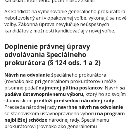
kandidáti, ktorí tento počet hlasov získali.
Ak kandidát na vymenovanie generálneho prokurátora
nebol zvolený ani v opakovanej voľbe, vykonajú sa nové
voľby. Zákonná úprava nevylučuje neúspešnych
kandidátov z možnosti kandidovať aj v novej voľbe.
Doplnenie právnej úpravy
odvolávania špeciálneho
prokurátora (§ 124 ods. 1 a 2)
Návrh na odvolanie
špeciálneho prokurátora
(rovnako ako pri generálnom prokurátorovi) môže
písomne podať
najmenej
pätina poslancov
. Návrh
sa
podáva ústavnoprávnemu výboru
, ktorý ho so svojím
stanoviskom
predloží predsedovi národnej rady
.
Predseda národnej rady
navrhne návrh na odvolanie
so stanoviskom ústavnoprávneho výboru
na program
najbližšej schôdze
národnej rady. Špeciálnemu
prokurátorovi (rovnako ako generálnemu