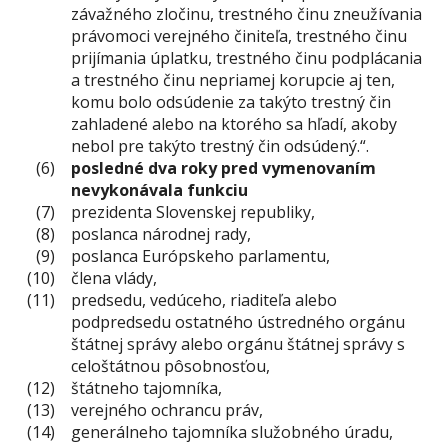
závažného zločinu, trestného činu zneužívania
právomoci verejného činiteľa, trestného činu
prijímania úplatku, trestného činu podplácania
a trestného činu nepriamej korupcie aj ten,
komu bolo odsúdenie za takýto trestný čin
zahladené alebo na ktorého sa hľadí, akoby
nebol pre takýto trestný čin odsúdený.“.
posledné dva roky pred vymenovaním
nevykonávala funkciu
prezidenta Slovenskej republiky,
poslanca národnej rady,
poslanca Európskeho parlamentu,
člena vlády,
predsedu, vedúceho, riaditeľa alebo
podpredsedu ostatného ústredného orgánu
štátnej správy alebo orgánu štátnej správy s
celoštátnou pôsobnosťou,
štátneho tajomníka,
verejného ochrancu práv,
generálneho tajomníka služobného úradu,