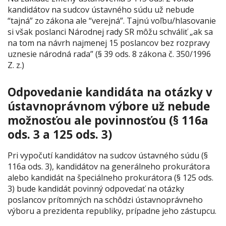
kandidátov na sudcov ústavného súdu už nebude
“tajná” zo zákona ale “verejná”. Tajnú voľbu/hlasovanie
si však poslanci Národnej rady SR môžu schváliť
„ak sa
na tom na návrh najmenej 15 poslancov bez rozpravy
uznesie národná rada”
(§ 39 ods. 8 zákona č. 350/1996
Z. z.)
Odpovedanie kandidáta na otázky v
ústavnoprávnom výbore už nebude
možnosťou ale povinnosťou (§ 116a
ods. 3 a 125 ods. 3)
Pri vypočutí kandidátov na sudcov ústavného súdu (§
116a ods. 3), kandidátov na generálneho prokurátora
alebo kandidát na špeciálneho prokurátora (§ 125 ods.
3) bude kandidát povinný odpovedať na otázky
poslancov prítomných na schôdzi ústavnoprávneho
výboru a prezidenta republiky, prípadne jeho zástupcu.