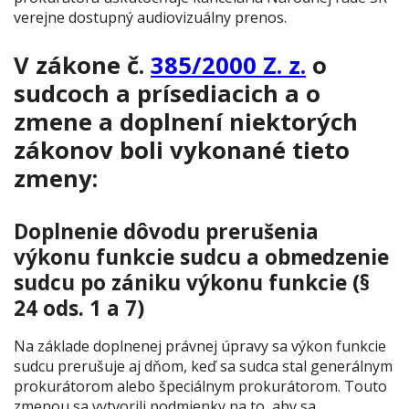
verejne dostupný audiovizuálny prenos.
V zákone č.
385/2000 Z. z.
o
sudcoch a prísediacich a o
zmene a doplnení niektorých
zákonov boli vykonané tieto
zmeny:
Doplnenie dôvodu prerušenia
výkonu funkcie sudcu a obmedzenie
sudcu po zániku výkonu funkcie (§
24 ods. 1 a 7)
Na základe doplnenej právnej úpravy sa výkon funkcie
sudcu prerušuje aj dňom, keď sa sudca stal generálnym
prokurátorom alebo špeciálnym prokurátorom. Touto
zmenou sa vytvorili podmienky na to, aby sa