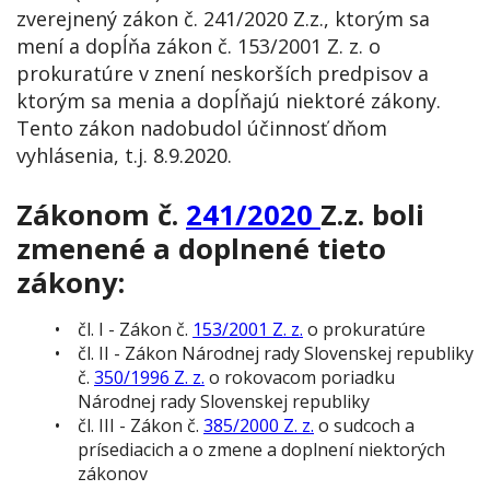
zverejnený zákon č. 241/2020 Z.z., ktorým sa
mení a dopĺňa zákon č. 153/2001 Z. z. o
prokuratúre v znení neskorších predpisov a
ktorým sa menia a dopĺňajú niektoré zákony.
Tento zákon nadobudol účinnosť dňom
vyhlásenia, t.j. 8.9.2020.
Zákonom č.
241/2020
Z.z. boli
zmenené a doplnené tieto
zákony:
čl. I - Zákon č.
153/2001 Z. z.
o prokuratúre
čl. II - Zákon Národnej rady Slovenskej republiky
č.
350/1996 Z. z.
o rokovacom poriadku
Národnej rady Slovenskej republiky
čl. III - Zákon č.
385/2000 Z. z.
o sudcoch a
prísediacich a o zmene a doplnení niektorých
zákonov