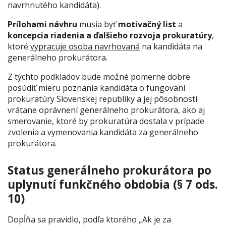
navrhnutého kandidáta).
Prílohami návhru
musia byť
motivačný list
a
koncepcia riadenia a ďalšieho rozvoja prokuratúry
,
ktoré
vypracuje osoba navrhovaná
na kandidáta na
generálneho prokurátora.
Z týchto podkladov bude možné pomerne dobre
posúdiť mieru poznania kandidáta o fungovaní
prokuratúry Slovenskej republiky a jej pôsobnosti
vrátane oprávnení generálneho prokurátora, ako aj
smerovanie, ktoré by prokuratúra dostala v prípade
zvolenia a vymenovania kandidáta za generálneho
prokurátora.
Status generálneho prokurátora po
uplynutí funkčného obdobia (§ 7 ods.
10)
Dopĺňa sa pravidlo, podľa ktorého
„Ak je za