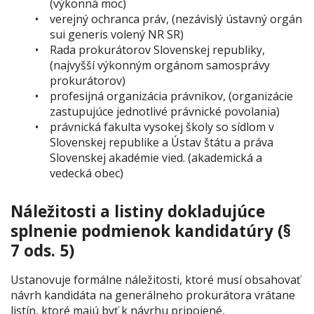
(výkonná moc)
verejný ochranca práv, (nezávislý ústavný orgán
sui generis volený NR SR)
Rada prokurátorov Slovenskej republiky,
(najvyšší výkonným orgánom samosprávy
prokurátorov)
profesijná organizácia právnikov, (organizácie
zastupujúce jednotlivé právnické povolania)
právnická fakulta vysokej školy so sídlom v
Slovenskej republike a Ústav štátu a práva
Slovenskej akadémie vied. (akademická a
vedecká obec)
Náležitosti a listiny dokladujúce
splnenie podmienok kandidatúry (§
7 ods. 5)
Ustanovuje formálne náležitosti, ktoré musí obsahovať
návrh kandidáta na generálneho prokurátora vrátane
listín, ktoré majú byť k návrhu pripojené,