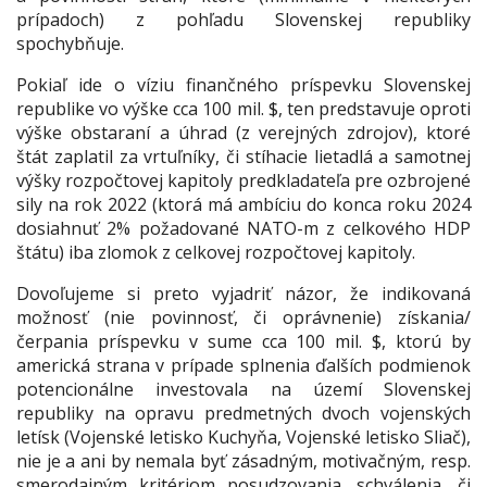
prípadoch) z pohľadu Slovenskej republiky
spochybňuje.
Pokiaľ ide o víziu finančného príspevku Slovenskej
republike vo výške cca 100 mil. $, ten predstavuje oproti
výške obstaraní a úhrad (z verejných zdrojov), ktoré
štát zaplatil za vrtuľníky, či stíhacie lietadlá a samotnej
výšky rozpočtovej kapitoly predkladateľa pre ozbrojené
sily na rok 2022 (ktorá má ambíciu do konca roku 2024
dosiahnuť 2% požadované NATO-m z celkového HDP
štátu) iba zlomok z celkovej rozpočtovej kapitoly.
Dovoľujeme si preto vyjadriť názor, že indikovaná
možnosť (nie povinnosť, či oprávnenie) získania/
čerpania príspevku v sume cca 100 mil. $, ktorú by
americká strana v prípade splnenia ďalších podmienok
potencionálne investovala na území Slovenskej
republiky na opravu predmetných dvoch vojenských
letísk (Vojenské letisko Kuchyňa, Vojenské letisko Sliač),
nie je a ani by nemala byť zásadným, motivačným, resp.
smerodajným kritériom posudzovania, schválenia, či