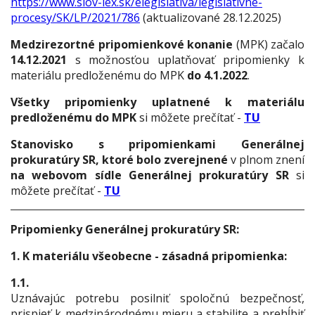
https://www.slov-lex.sk/elegislativa/legislativne-
procesy/SK/LP/2021/786
(aktualizované 28.12.2025)
Medzirezortné pripomienkové konanie
(MPK) začalo
14.12.2021
s možnosťou uplatňovať pripomienky k
materiálu predloženému do MPK
do 4.1.2022
.
Všetky pripomienky uplatnené k materiálu
predloženému do MPK
si môžete prečítať -
TU
Stanovisko s pripomienkami Generálnej
prokuratúry SR, ktoré bolo zverejnené
v plnom znení
na webovom sídle Generálnej prokuratúry SR
si
môžete prečítať -
TU
Pripomienky Generálnej prokuratúry SR:
1. K materiálu všeobecne
- zásadná pripomienka:
1.1.
Uznávajúc potrebu posilniť spoločnú bezpečnosť,
prispieť k medzinárodnému mieru a stabilite a prehĺbiť