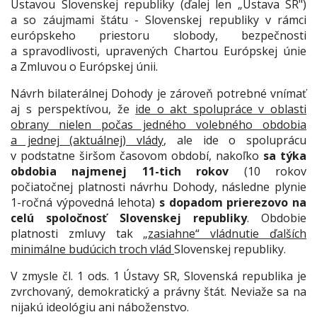
Ústavou Slovenskej republiky (ďalej len „Ústava SR")
a so záujmami štátu - Slovenskej republiky v rámci
európskeho priestoru slobody, bezpečnosti
a spravodlivosti, upravených Chartou Európskej únie
a Zmluvou o Európskej únii.
Návrh bilaterálnej Dohody je zároveň potrebné vnímať
aj s perspektívou, že
ide o akt spolupráce v oblasti
obrany nielen počas jedného volebného obdobia
a jednej (aktuálnej) vlády
, ale ide o spoluprácu
v podstatne širšom časovom období, nakoľko
sa týka
obdobia najmenej 11-tich rokov
(10 rokov
počiatočnej platnosti návrhu Dohody, následne plynie
1-ročná výpovedná lehota)
s dopadom prierezovo na
celú spoločnosť Slovenskej republiky
. Obdobie
platnosti zmluvy tak
„zasiahne“ vládnutie ďalších
minimálne budúcich troch vlád
Slovenskej republiky.
V zmysle čl. 1 ods. 1 Ústavy SR,
Slovenská republika je
zvrchovaný, demokratický a právny štát. Neviaže sa na
nijakú ideológiu ani náboženstvo
.