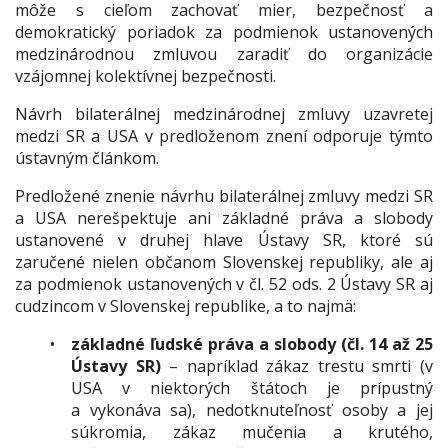
môže s cieľom zachovať mier, bezpečnosť a
demokratický poriadok za podmienok ustanovených
medzinárodnou zmluvou zaradiť do organizácie
vzájomnej kolektívnej bezpečnosti.
Návrh bilaterálnej medzinárodnej zmluvy uzavretej
medzi SR a USA v predloženom znení odporuje týmto
ústavným článkom.
Predložené znenie návrhu bilaterálnej zmluvy medzi SR
a USA nerešpektuje ani základné práva a slobody
ustanovené v druhej hlave Ústavy SR, ktoré sú
zaručené nielen občanom Slovenskej republiky, ale aj
za podmienok ustanovených v čl. 52 ods. 2 Ústavy SR aj
cudzincom v Slovenskej republike, a to najmä:
základné ľudské práva a slobody (čl. 14 až 25
Ústavy SR)
– napríklad zákaz trestu smrti (v
USA v niektorých štátoch je prípustný
a vykonáva sa), nedotknuteľnosť osoby a jej
súkromia, zákaz mučenia a krutého,