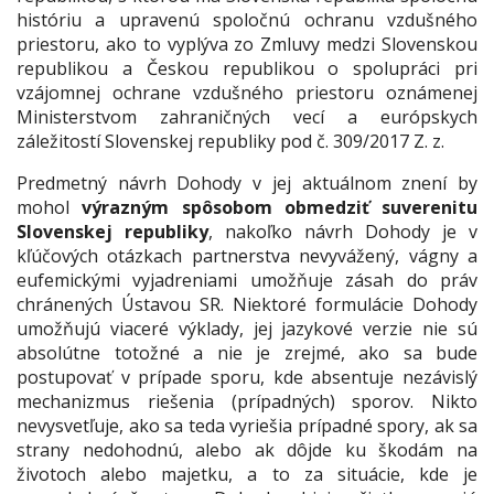
históriu a upravenú spoločnú ochranu vzdušného
priestoru, ako to vyplýva zo Zmluvy medzi Slovenskou
republikou a Českou republikou o spolupráci pri
vzájomnej ochrane vzdušného priestoru oznámenej
Ministerstvom zahraničných vecí a európskych
záležitostí Slovenskej republiky pod č. 309/2017 Z. z.
Predmetný návrh Dohody v jej aktuálnom znení by
mohol
výrazným spôsobom obmedziť suverenitu
Slovenskej republiky
, nakoľko návrh Dohody je v
kľúčových otázkach partnerstva nevyvážený, vágny a
eufemickými vyjadreniami umožňuje zásah do práv
chránených Ústavou SR. Niektoré formulácie Dohody
umožňujú viaceré výklady, jej jazykové verzie nie sú
absolútne totožné a nie je zrejmé, ako sa bude
postupovať v prípade sporu, kde absentuje nezávislý
mechanizmus riešenia (prípadných) sporov. Nikto
nevysvetľuje, ako sa teda vyriešia prípadné spory, ak sa
strany nedohodnú, alebo ak dôjde ku škodám na
životoch alebo majetku, a to za situácie, kde je