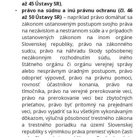
až 45 Ústavy SR)
,
právo na súdnu a inú právnu ochranu (čl. 46
až 50 Ústavy SR)
– napríklad právo domáhať sa
zákonom ustanoveným postupom svojho práva
na nezávislom a nestrannom súde a v prípadoch
ustanovených zákonom na inom orgáne
Slovenskej republiky, právo na zákonného
sudcu, právo na náhradu škody spôsobenej
nezákonným rozhodnutím súdu, iného
štátneho orgánu či orgánu verejnej správy
alebo nesprávnym úradným postupom, právo
odoprieť výpoveď, právo na právnu pomoci,
rovnosť účastníkov konania, právo na
tlmočníka, právo na verejné prerokovanie veci,
právo na prerokovanie veci bez zbytočných
prieťahov, právo byť prítomný na prejednaní
veci, právo vyjadriť sa ku všetkým vykonávaným
dôkazom, výlučná pôsobnosť trestného zákona
a trestného poriadku na území Slovenskej
republiky s výnimkou práva preniesť výkon časti