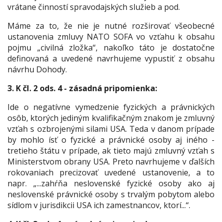
vrátane činností spravodajských služieb a pod.
Máme za to, že nie je nutné rozširovať všeobecné
ustanovenia zmluvy NATO SOFA vo vzťahu k obsahu
pojmu „
civilná zložka
“, nakoľko táto je dostatočne
definovaná a uvedené navrhujeme vypustiť z obsahu
návrhu Dohody.
3. K čl. 2 ods. 4
- zásadná pripomienka:
Ide o negatívne vymedzenie fyzických a právnických
osôb, ktorých jediným kvalifikačným znakom je zmluvný
vzťah s ozbrojenými silami USA. Teda v danom prípade
by mohlo ísť o fyzické a právnické osoby aj iného -
tretieho štátu v prípade, ak tieto majú zmluvný vzťah s
Ministerstvom obrany USA. Preto navrhujeme v ďalších
rokovaniach precizovať uvedené ustanovenie, a to
napr.
„...zahŕňa neslovenské fyzické osoby ako aj
neslovenské právnické osoby s trvalým pobytom alebo
sídlom v jurisdikcii USA ich zamestnancov, ktorí...
“.