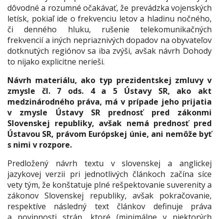
dôvodné a rozumné očakávať, že prevádzka vojenských
letísk, pokiaľ ide o frekvenciu letov a hladinu nočného,
či denného hluku, rušenie telekomunikačných
frekvencií a iných nepriaznivých dopadov na obyvateľov
dotknutých regiónov sa iba zvýši, avšak návrh Dohody
to nijako explicitne nerieši.
Návrh materiálu, ako typ prezidentskej zmluvy v
zmysle čl. 7 ods. 4 a 5 Ústavy SR, ako akt
medzinárodného práva, má v prípade jeho prijatia
v zmysle Ústavy SR prednosť pred zákonmi
Slovenskej republiky, avšak nemá prednosť pred
Ústavou SR, právom Európskej únie, ani nemôže byť
s nimi v rozpore.
Predložený návrh textu v slovenskej a anglickej
jazykovej verzii pri jednotlivých článkoch začína síce
vety tým, že konštatuje plné rešpektovanie suverenity a
zákonov Slovenskej republiky, avšak pokračovanie,
respektíve následný text článkov definuje práva
a povinnosti strán, ktoré (minimálne v niektorých