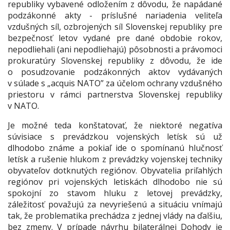
republiky vybavené odložením z dôvodu, že napádané
podzákonné akty - príslušné nariadenia veliteľa
vzdušných síl, ozbrojených síl Slovenskej republiky pre
bezpečnosť letov vydané pre dané obdobie rokov,
nepodliehali (ani nepodliehajú) pôsobnosti a právomoci
prokuratúry Slovenskej republiky z dôvodu, že ide
o posudzovanie podzákonných aktov vydávaných
v súlade s „acquis NATO” za účelom ochrany vzdušného
priestoru v rámci partnerstva Slovenskej republiky
v NATO.
Je možné teda konštatovať, že niektoré negatíva
súvisiace s prevádzkou vojenských letísk sú už
dlhodobo známe a pokiaľ ide o spomínanú hlučnosť
letísk a rušenie hlukom z prevádzky vojenskej techniky
obyvateľov dotknutých regiónov. Obyvatelia priľahlých
regiónov pri vojenských letiskách dlhodobo nie sú
spokojní zo stavom hluku z letovej prevádzky,
záležitosť považujú za nevyriešenú a situáciu vnímajú
tak, že problematika prechádza z jednej vlády na ďalšiu,
bez zmeny. V prípade návrhu bilaterálnej Dohody je