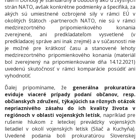
návrh Dohody je štandardný a obdobný ako u zvyšných
strán NATO, avšak konkrétne podmienky a špecifiká, za
akých sú umiestnené ozbrojené sily v rámci EÚ v
okolitých štátoch -partneroch NATO, nie sú v rámci
medzirezortného pripomienkového konania
zverejnené, ani predkladateľom vysvetlené (v
predkladacej správe ani inak zrejmé) a v súčasnosti nie
je možné pre krátkosť času a stanovené lehoty
medzirezortného pripomienkového konania (materiál
bol zverejnený na pripomienkovanie dňa 14.12.2021)
uvedenú skutočnosť v rámci komparácie posúdiť ani
vyhodnotiť.
Ďalej pripomíname, že
generálna prokuratúra
eviduje viaceré prípady podaní občanov, resp.
občianskych združení, týkajúcich sa rôznych otázok
nepriaznivého zásahu do ich kvality života v
regiónoch v oblasti vojenských letísk
, napríklad pre
rušenie hlukom z leteckej prevádzky vojenských
lietadiel v okolí vojenských letísk (Sliač a Kuchyňa).
Uvedené podania boli prokuratúrou Slovenskej