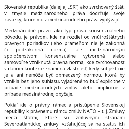
Slovenská republika (ďalej aj „SR") ako zvrchovaný štát,
v zmysle medzinárodného práva dodržuje svoje
záväzky, ktoré mu z medzinárodného práva vyplývajú.
Medzinárodné právo, ako typ práva konsenzuálneho
pôvodu, je právom, kde na rozdiel od vnútroštátnych
právnych poriadkov (jeho prameňom nie je zákonná
či podzákonná norma), ale medzinárodným
spoločenstvom konsenzuálne vytvorená alebo
samovoľne vzniknutá právna norma, kde zvrchovanosť
v danom kontexte znamená vlastnosť, kedy subjekt nie
je a ani nemôže byť obmedzený normou, ktorá by
vznikla bez jeho súhlasu, vyjadreného buď explicitne v
prípade medzinárodných zmlúv alebo implicitne v
prípade medzinárodnej obyčaje.
Pokiaľ ide o právny rámec a pristúpenie Slovenskej
republiky k právnemu rámcu zmlúv NATO – t. j. Zmluvy
medzi štátmi, ktoré sú zmluvnými stranami
Severoatlantickej zmluvy, vzťahujúcej sa na status ich