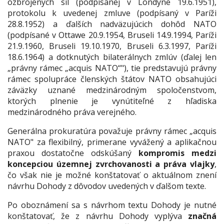
ozbrojených síl (podpísanej v Londýne 19.6.1951),
protokolu k uvedenej zmluve (podpísaný v Paríži
28.8.1952) a ďalších nadväzujúcich dohôd NATO
(podpísané v Ottawe 20.9.1954, Bruseli 14.9.1994, Paríži
21.9.1960, Bruseli 19.10.1970, Bruseli 6.3.1997, Paríži
18.6.1964) a dotknutých bilaterálnych zmlúv (ďalej len
„právny rámec „acquis NATO“"), tie predstavujú právny
rámec spolupráce členských štátov NATO obsahujúci
záväzky uznané medzinárodným spoločenstvom,
ktorých plnenie je vynútiteľné z hľadiska
medzinárodného práva verejného.
Generálna prokuratúra považuje právny rámec „acquis
NATO" za flexibilný, primerane vyvážený a aplikačnou
praxou dostatočne odskúšaný
kompromis medzi
koncepciou územnej zvrchovanosti a práva vlajky
,
čo však nie je možné konštatovať o aktuálnom znení
návrhu Dohody z dôvodov uvedených v ďalšom texte.
Po oboznámení sa s návrhom textu Dohody je nutné
konštatovať, že z návrhu Dohody vyplýva
značná