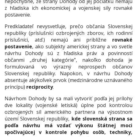
nepochybné, že strany Dohody od jej počiatku nemajú
z hľadiska ich ekonomickej a vojenskej sily rovnaké
postavenie.
Predkladateľ nevysvetľuje, prečo občania Slovenskej
republiky (príslušníci ozbrojených zborov, ich rodinní
príslušníci, atď.) nemajú ani približne
rovnaké
postavenie
, ako subjekty americkej strany a vo svetle
návrhu Dohody sú z hľadiska práv a povinností
občanmi „druhej kategórie”, nakoľko dohoda je
formulovaná vo výrazný neprospech občanov
Slovenskej republiky. Napokon, v návrhu Dohody
absentuje akýkoľvek prvok (medzinárodne uznávaného
princípu)
reciprocity
.
Návrhom Dohody by sa mali vytvoriť podľa jej prílohy
dve lokality (vojenské letiská) úplne pod kontrolou
ozbrojených síl amerického partnera na výsostnom
území Slovenskej republiky,
kde slovenská strana sa
podľa návrhu má vzdať výkonu štátnej moci
spočívajúcej v kontrole pohybu osôb, techniky,