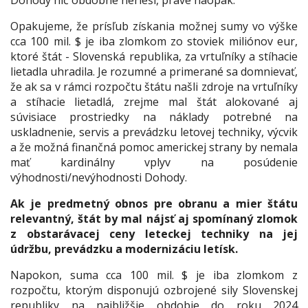
Dohody nič obdobné nerieši, práve naopak.
Opakujeme, že prísľub získania možnej sumy vo výške
cca 100 mil. $ je iba zlomkom zo stoviek miliónov eur,
ktoré štát - Slovenská republika, za vrtuľníky a stíhacie
lietadla uhradila. Je rozumné a primerané sa domnievať,
že ak sa v rámci rozpočtu štátu našli zdroje na vrtuľníky
a stíhacie lietadlá, zrejme mal štát alokované aj
súvisiace prostriedky na náklady potrebné na
uskladnenie, servis a prevádzku letovej techniky, výcvik
a že možná finančná pomoc americkej strany by nemala
mať kardinálny vplyv na posúdenie
výhodnosti/nevýhodnosti Dohody.
Ak je predmetný obnos pre obranu a mier štátu
relevantný, štát by mal nájsť aj spomínaný zlomok
z obstarávacej ceny leteckej techniky na jej
údržbu, prevádzku a modernizáciu letísk.
Napokon, suma cca 100 mil. $ je iba zlomkom z
rozpočtu, ktorým disponujú ozbrojené sily Slovenskej
republiky na najbližšie obdobie do roku 2024