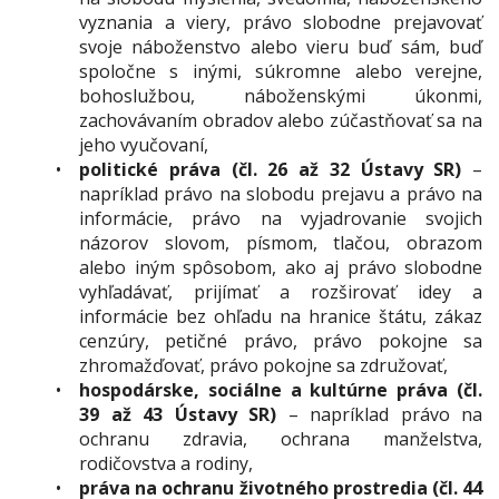
vyznania a viery, právo slobodne prejavovať
svoje náboženstvo alebo vieru buď sám, buď
spoločne s inými, súkromne alebo verejne,
bohoslužbou, náboženskými úkonmi,
zachovávaním obradov alebo zúčastňovať sa na
jeho vyučovaní,
politické práva (čl. 26 až 32 Ústavy SR)
–
napríklad právo na slobodu prejavu a právo na
informácie, právo na vyjadrovanie svojich
názorov slovom, písmom, tlačou, obrazom
alebo iným spôsobom, ako aj právo slobodne
vyhľadávať, prijímať a rozširovať idey a
informácie bez ohľadu na hranice štátu, zákaz
cenzúry, petičné právo, právo pokojne sa
zhromažďovať, právo pokojne sa združovať,
hospodárske, sociálne a kultúrne práva (čl.
39 až 43 Ústavy SR)
– napríklad právo na
ochranu zdravia, ochrana manželstva,
rodičovstva a rodiny,
práva na ochranu životného prostredia (čl. 44