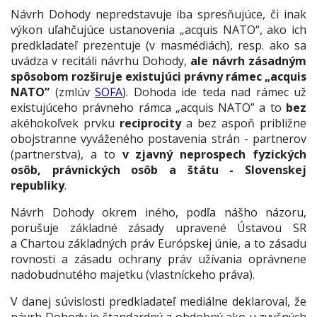
Návrh Dohody nepredstavuje iba spresňujúce, či inak
výkon uľahčujúce ustanovenia „acquis NATO“, ako ich
predkladateľ prezentuje (v masmédiách), resp. ako sa
uvádza v recitáli návrhu Dohody,
ale návrh zásadným
spôsobom rozširuje existujúci právny rámec „acquis
NATO”
(zmlúv
SOFA
). Dohoda ide teda nad rámec už
existujúceho právneho rámca „acquis NATO” a to
bez
akéhokoľvek prvku
reciprocity
a bez aspoň približne
obojstranne vyváženého postavenia strán - partnerov
(partnerstva), a to
v zjavný neprospech fyzických
osôb, právnických osôb a štátu - Slovenskej
republiky
.
Návrh Dohody okrem iného, podľa nášho názoru,
porušuje základné zásady upravené Ústavou SR
a Chartou základných práv Európskej únie, a to zásadu
rovnosti a zásadu ochrany práv užívania oprávnene
nadobudnutého majetku (vlastníckeho práva).
V danej súvislosti predkladateľ mediálne deklaroval, že