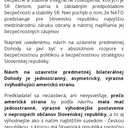
Bezpečné a stabilné integračné zoskupenia, ktorých je
SR členom, patria k základným predpokladom
bezpečnosti a stability SR. Niet pochýb o tom, že NATO
predstavuje pre Slovenskú republiku najvyššiu
medzinárodnú záruku obrany a nástroj napĺňania jej
bezpečnostných záujmov.
Napriek uvedenému, návrh na uzavretie predmetnej
Dohody sa javí byť v absolútnom rozpore s
bezpečnostnou politikou a bezpečnostnou stratégiou
Slovenskej republiky.
Návrh na uzavretie predmetnej bilaterálnej
Dohody je jednostranný, asymetrický, výrazne
zvýhodňujúci americkú stranu.
Predkladateľ sa nezaoberá, ani nevysvetľuje,
prečo
americká strana
by podľa návrhu
mala mať
jednostranné, výrazné výhodnejšie postavenie
v neprospech občanov Slovenskej republiky,
a to aj
výhodnejšie ako s naším najbližším susedom - Českou
republikou, s ktorou má Slovenská republika spoločnú