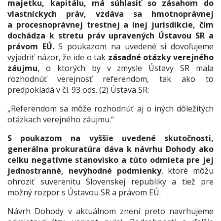
majetku, kapitálu, má súhlasiť so zásahom do
vlastníckych práv, vzdáva sa hmotnoprávnej
a procesnoprávnej trestnej a inej jurisdikcie, čím
dochádza k stretu práv upravených Ústavou SR a
právom EÚ.
S poukazom na uvedené si dovoľujeme
vyjadriť názor, že ide o tak
zásadné otázky verejného
záujmu
, o ktorých by v zmysle Ústavy SR mala
rozhodnúť verejnosť referendom, tak ako to
predpokladá v čl. 93 ods. (2) Ústava SR:
„Referendom sa môže rozhodnúť aj o iných dôležitých
otázkach verejného záujmu.“
S poukazom na vyššie uvedené skutočnosti,
generálna prokuratúra dáva k návrhu Dohody ako
celku negatívne stanovisko a túto odmieta pre jej
jednostranné, nevýhodné podmienky
, ktoré môžu
ohroziť suverenitu Slovenskej republiky a tiež pre
možný rozpor s Ústavou SR a právom EÚ.
Návrh Dohody v aktuálnom znení preto navrhujeme