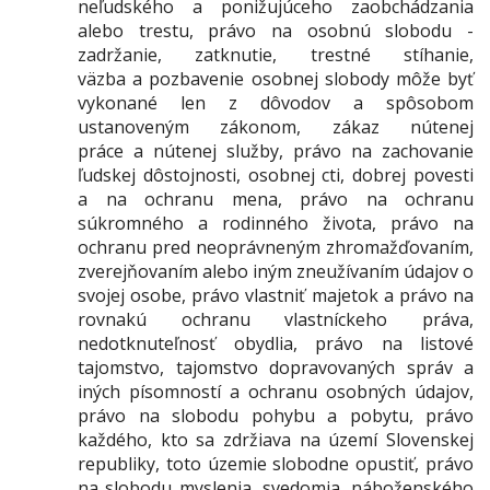
neľudského a ponižujúceho zaobchádzania
alebo trestu, právo na osobnú slobodu -
zadržanie, zatknutie, trestné stíhanie,
väzba a pozbavenie osobnej slobody môže byť
vykonané len z dôvodov a spôsobom
ustanoveným zákonom, zákaz nútenej
práce a nútenej služby, právo na zachovanie
ľudskej dôstojnosti, osobnej cti, dobrej povesti
a na ochranu mena, právo na ochranu
súkromného a rodinného života, právo na
ochranu pred neoprávneným zhromažďovaním,
zverejňovaním alebo iným zneužívaním údajov o
svojej osobe, právo vlastniť majetok a právo na
rovnakú ochranu vlastníckeho práva,
nedotknuteľnosť obydlia, právo na listové
tajomstvo, tajomstvo dopravovaných správ a
iných písomností a ochranu osobných údajov,
právo na slobodu pohybu a pobytu, právo
každého, kto sa zdržiava na území Slovenskej
republiky, toto územie slobodne opustiť, právo
na slobodu myslenia, svedomia, náboženského