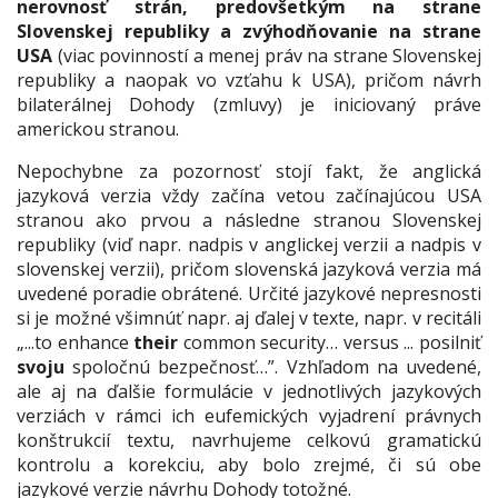
nerovnosť strán, predovšetkým na strane
Slovenskej republiky a zvýhodňovanie na strane
USA
(viac povinností a menej práv na strane Slovenskej
republiky a naopak vo vzťahu k USA), pričom návrh
bilaterálnej Dohody (zmluvy) je iniciovaný práve
americkou stranou.
Nepochybne za pozornosť stojí fakt, že anglická
jazyková verzia vždy začína vetou začínajúcou USA
stranou ako prvou a následne stranou Slovenskej
republiky (viď napr. nadpis v anglickej verzii a nadpis v
slovenskej verzii), pričom slovenská jazyková verzia má
uvedené poradie obrátené. Určité jazykové nepresnosti
si je možné všimnúť napr. aj ďalej v texte, napr. v recitáli
„...
to enhance
their
common security…
versus
...
posilniť
svoju
spoločnú bezpečnosť
…”. Vzhľadom na uvedené,
ale aj na ďalšie formulácie v jednotlivých jazykových
verziách v rámci ich eufemických vyjadrení právnych
konštrukcií textu, navrhujeme celkovú gramatickú
kontrolu a korekciu, aby bolo zrejmé, či sú obe
jazykové verzie návrhu Dohody totožné.