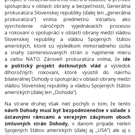
spoluprácu v oblasti obrany a bezpečnosti, Generálna
prokuratúra Slovenskej republiky (ďalej len „generálna
prokuratúra") vníma predmetnú iniciatívu ako
vyvrcholenie náročných vyjednávacích procesov
a rokovaní o spolupráci v oblasti obrany medzi vládou
Slovenskej republiky a vládou Spojených štátov
amerických, ktoré sú výsledkom mimoriadneho úsilia
a snahy zainteresovaných strán o naplnenie mieru
a cieľov NATO. Zároveň prokuratúra vníma, že
ide
o politický projekt dotknutých vlád
a výsledok
dlhoročných rokovaní, ktoré vyústili do návrhu
bilaterálnej Dohody o spolupráci v oblasti obrany medzi
vládou Slovenskej republiky a vládou Spojených štátov
amerických (ďalej len „Dohoda").
Na strane druhej však niet pochýb o tom, že tento
návrh Dohody musí byť bezpodmienečne v súlade s
ústavnými rámcami a verejným záujmom oboch
zmluvných strán Dohody,
v danom prípade nielen
Spojených štátov amerických (ďalej aj „USA") ale aj s