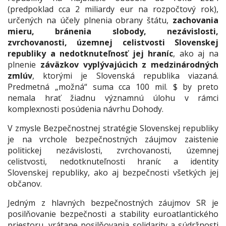
(predpoklad cca 2 miliardy eur na rozpočtový rok),
určených na účely plnenia obrany štátu,
zachovania
mieru, bránenia slobody, nezávislosti,
zvrchovanosti, územnej celistvosti Slovenskej
republiky a nedotknuteľnosť jej hraníc
, ako aj na
plnenie
záväzkov vyplývajúcich z medzinárodných
zmlúv
, ktorými je Slovenská republika viazaná.
Predmetná „možná“ suma cca 100 mil. $ by preto
nemala hrať žiadnu významnú úlohu v rámci
komplexnosti posúdenia návrhu Dohody.
V zmysle Bezpečnostnej stratégie Slovenskej republiky
je na vrchole bezpečnostných záujmov zaistenie
politickej nezávislosti, zvrchovanosti, územnej
celistvosti, nedotknuteľnosti hraníc a identity
Slovenskej republiky, ako aj bezpečnosti všetkých jej
občanov.
Jedným z hlavných bezpečnostných záujmov SR je
posilňovanie bezpečnosti a stability euroatlantického
priestoru, vrátane posilňovania solidarity a súdržnosti