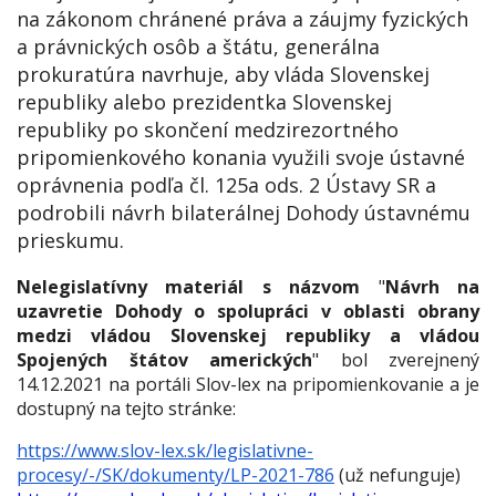
na zákonom chránené práva a záujmy fyzických
a právnických osôb a štátu, generálna
prokuratúra navrhuje, aby vláda Slovenskej
republiky alebo prezidentka Slovenskej
republiky po skončení medzirezortného
pripomienkového konania využili svoje ústavné
oprávnenia podľa čl. 125a ods. 2 Ústavy SR a
podrobili návrh bilaterálnej Dohody ústavnému
prieskumu.
Nelegislatívny materiál s názvom
"
Návrh na
uzavretie Dohody o spolupráci v oblasti obrany
medzi vládou Slovenskej republiky a vládou
Spojených štátov amerických
" bol zverejnený
14.12.2021 na portáli Slov-lex
na pripomienkovanie a je
dostupný
na tejto stránke:
https://www.slov-lex.sk/legislativne-
procesy/-/SK/dokumenty/LP-2021-786
(už nefunguje)