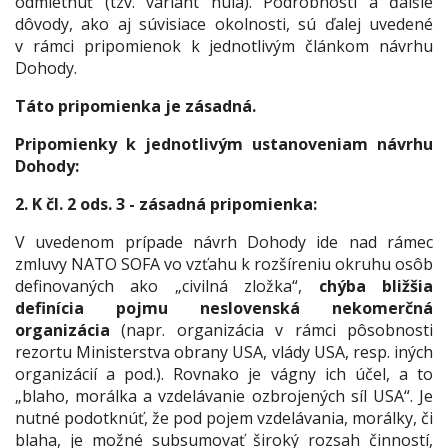
odmietnuť (tzv. variant nula). Podrobnosti a ďalšie
dôvody, ako aj súvisiace okolnosti, sú ďalej uvedené
v rámci pripomienok k jednotlivým článkom návrhu
Dohody.
Táto pripomienka je zásadná.
Pripomienky k jednotlivým ustanoveniam návrhu
Dohody:
2. K čl. 2 ods. 3 -
zásadná pripomienka:
V uvedenom prípade návrh Dohody ide nad rámec
zmluvy NATO SOFA vo vzťahu k rozšíreniu okruhu osôb
definovaných ako „
civilná zložka
“,
chýba bližšia
definícia pojmu neslovenská nekomerčná
organizácia
(napr. organizácia v rámci pôsobnosti
rezortu Ministerstva obrany USA, vlády USA, resp. iných
organizácií a pod.). Rovnako je vágny ich účel, a to
„
blaho, morálka a vzdelávanie ozbrojených síl USA
“. Je
nutné podotknúť, že pod pojem vzdelávania, morálky, či
blaha, je možné subsumovať široký rozsah činností,