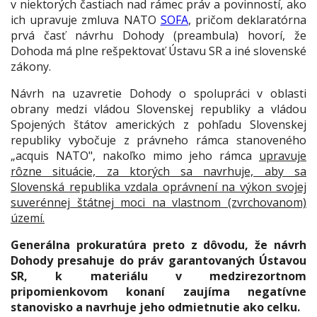
v niektorých častiach nad rámec práv a povinností, ako
ich upravuje zmluva NATO
SOFA
, pričom deklaratórna
prvá časť návrhu Dohody (preambula) hovorí, že
Dohoda má plne rešpektovať Ústavu SR a iné slovenské
zákony.
Návrh na uzavretie Dohody o spolupráci v oblasti
obrany medzi vládou Slovenskej republiky a vládou
Spojených štátov amerických z pohľadu Slovenskej
republiky vybočuje z právneho rámca stanoveného
„acquis NATO", nakoľko mimo jeho rámca
upravuje
rôzne situácie, za ktorých sa navrhuje, aby sa
Slovenská republika vzdala oprávnení na výkon svojej
suverénnej štátnej moci na vlastnom (zvrchovanom)
území.
Generálna prokuratúra preto z dôvodu, že návrh
Dohody presahuje do práv garantovaných Ústavou
SR, k materiálu v medzirezortnom
pripomienkovom konaní zaujíma negatívne
stanovisko a navrhuje jeho odmietnutie ako celku.