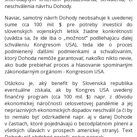
neschválenia návrhu Dohody.
Naviac, samotný návrh Dohody neobsahuje k uvedenej
sume cca 100 mil. $ pre potreby investícií do
slovenských vojenských letísk žiadne konkrétnosti
(uvádza sa, že ide iba o „možnosť“ podliehajúcu ďalej
schváleniu Kongresom USA), teda ide o proces
podmienený ďalšími podmienkami a schvaľovaním,
ktorý Dohoda nemôže garantovať, nakoľko nikto nevie,
ako bude prebiehať proces a hlasovanie spomínaným
zákonodarným orgánom - Kongresom USA.
Otázkou je, aký benefit by Slovenská republika
eventuálne získala, ak by Kongres USA uvedený
finančný program (cca 100 mil. $) napr. z dôvodu
ekonomickej náročnosti celosvetovej pandémie a jej
nepriaznivých ekonomických dopadov neschválil (a či by
to nemalo byť odzrkadlené napr. aj v danej Dohode
v častiach, ktoré pojednávajú o bezodplatnom plnení a
všetkých úľavách v prospech americkej strany). Text