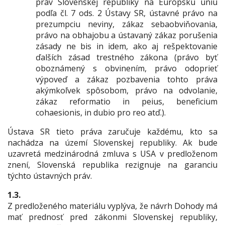
práv Slovenskej republiky na Európsku úniu
podľa čl. 7 ods. 2 Ústavy SR, ústavné právo na
prezumpciu neviny, zákaz sebaobviňovania,
právo na obhajobu a ústavaný zákaz porušenia
zásady ne bis in idem, ako aj rešpektovanie
ďalších zásad trestného zákona (právo byť
oboznámený s obvinením, právo odoprieť
výpoveď a zákaz pozbavenia tohto práva
akýmkoľvek spôsobom, právo na odvolanie,
zákaz reformatio in peius, beneficium
cohaesionis, in dubio pro reo atď.).
Ústava SR tieto práva zaručuje každému, kto sa
nachádza na území Slovenskej republiky. Ak bude
uzavretá medzinárodná zmluva s USA v predloženom
znení, Slovenská republika rezignuje na garanciu
týchto ústavných práv.
1.3.
Z predloženého materiálu vyplýva, že návrh Dohody má
mať prednosť pred zákonmi Slovenskej republiky,