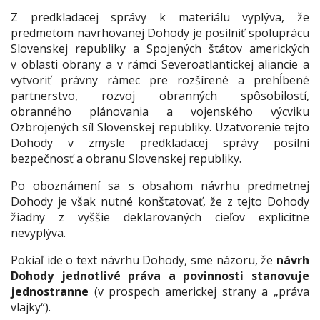
Z predkladacej správy k materiálu vyplýva, že
predmetom navrhovanej Dohody je posilniť spoluprácu
Slovenskej republiky a Spojených štátov amerických
v oblasti obrany a v rámci Severoatlantickej aliancie a
vytvoriť právny rámec pre rozšírené a prehĺbené
partnerstvo, rozvoj obranných spôsobilostí,
obranného plánovania a vojenského výcviku
Ozbrojených síl Slovenskej republiky. Uzatvorenie tejto
Dohody v zmysle predkladacej správy posilní
bezpečnosť a obranu Slovenskej republiky.
Po oboznámení sa s obsahom návrhu predmetnej
Dohody je však nutné konštatovať, že z tejto Dohody
žiadny z vyššie deklarovaných cieľov explicitne
nevyplýva.
Pokiaľ ide o text návrhu Dohody, sme názoru, že
návrh
Dohody jednotlivé práva a povinnosti stanovuje
jednostranne
(v prospech americkej strany a „práva
vlajky“).