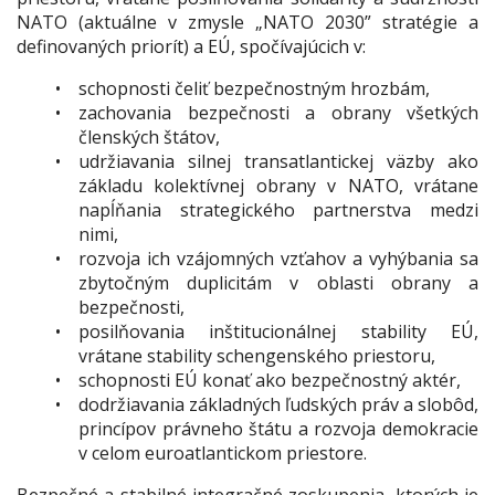
NATO (aktuálne v zmysle „NATO 2030” stratégie a
definovaných priorít) a EÚ, spočívajúcich v:
schopnosti čeliť bezpečnostným hrozbám,
zachovania bezpečnosti a obrany všetkých
členských štátov,
udržiavania silnej transatlantickej väzby ako
základu kolektívnej obrany v NATO, vrátane
napĺňania strategického partnerstva medzi
nimi,
rozvoja ich vzájomných vzťahov a vyhýbania sa
zbytočným duplicitám v oblasti obrany a
bezpečnosti,
posilňovania inštitucionálnej stability EÚ,
vrátane stability schengenského priestoru,
schopnosti EÚ konať ako bezpečnostný aktér,
dodržiavania základných ľudských práv a slobôd,
princípov právneho štátu a rozvoja demokracie
v celom euroatlantickom priestore.