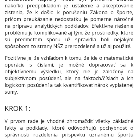
nakoľko predpokladom je ustálenie a akceptovanie
zistenia, že k došlo k porušeniu Zákona o športe,
pričom preukázanie nedostatku je pomerne náročné
na prípravu analytických podkladov. Efektívne riešenie
problému je komplikované aj tým, že prostriedky, ktoré
sú predmetom sporu už spravidla boli nejakým
spôsobom zo strany NŠZ prerozdelené a už aj použité.
Pozitívne je, že vzhľadom k tomu, že ide o matematické
operácie s číslami, je možné dopracovať sa k
objektívnemu výsledku, ktorý nie je založený na
subjektívnom posúdení, ale na faktoch/číslach a ich
logickom posúdení a tak kvantifikovať nárok vyplatenej
sumy.
KROK 1:
V prvom rade je vhodné zhromaždiť všetky základné
fakty a podklady, ktoré odôvodňujú pochybnosť o
správnosti rozdelenia príspevku uznanému športu