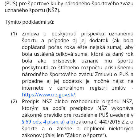
(PUŠ) pre športové kluby národného športového zväzu
uznaného športu (NŠZ).
Týmito podkladmi sú:
Zmluva o poskytnutí príspevku uznanému
športu a prípadne aj jej dodatok (ak bola
doplácaná počas roka ešte nejaká suma), aby
bola ustálená celková suma, ktorá za daný rok
bola ako príspevok uznané mu športu
poskytnutá zo štátneho rozpočtu príslušnému
národného športového zväzu. Zmluvu o PUŠ a
prípadne aj jej dodatok je možné nájsť na
internete v centrálnom registri zmlúv -
https://www.crz.gov.sk/
.
Predpis NŠZ alebo rozhodnutie orgánu NŠZ,
ktorým sa podľa predpisov NŠZ vykonáva
zákonné pravidlo pre rozdelenie PUŠ uvedené v
§ 69 ods. 4 písm. a) a b)
zákona č. 440/2015 Z.z. o
športe a o zmene a doplnení niektorých
zákonov (ďalej len “Zákon o športe”).