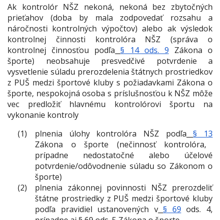
Ak kontrolór NŠZ nekoná, nekoná bez zbytočných
prieťahov
(doba by mala zodpovedať rozsahu a
náročnosti kontrolných výpočtov)
alebo ak výsledok
kontrolnej činnosti kontrolóra NŠZ
(správa o
kontrolnej činnosťou podľa
§ 14 ods. 9
Zákona o
športe)
neobsahuje presvedčivé potvrdenie a
vysvetlenie súladu prerozdelenia štátnych prostriedkov
z PUŠ medzi športové kluby s požiadavkami Zákona o
športe, nespokojná osoba s príslušnosťou k NŠZ môže
vec predložiť hlavnému kontrolórovi športu na
vykonanie kontroly
plnenia úlohy kontrolóra NŠZ podľa
§ 13
Zákona o športe (nečinnosť kontrolóra,
prípadne nedostatočné alebo účelové
potvrdenie/odôvodnenie súladu so Zákonom o
športe)
plnenia zákonnej povinnosti NŠZ prerozdeliť
štátne prostriedky z PUŠ medzi športové kluby
podľa pravidiel ustanovených v
§ 69
ods. 4,
prípadne aj § 69 ods. 5 Zákona o športe.