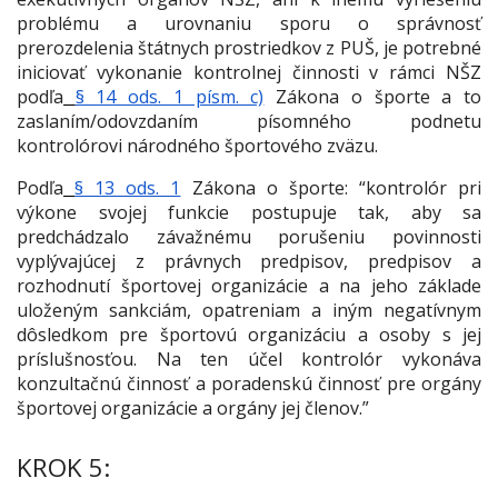
problému a urovnaniu sporu o správnosť
prerozdelenia štátnych prostriedkov z PUŠ, je potrebné
iniciovať vykonanie kontrolnej činnosti v rámci NŠZ
podľa
§ 14 ods. 1 písm. c)
Zákona o športe a to
zaslaním/odovzdaním písomného podnetu
kontrolórovi národného športového zväzu.
Podľa
§ 13 ods. 1
Zákona o športe:
“kontrolór pri
výkone svojej funkcie postupuje tak, aby sa
predchádzalo závažnému porušeniu povinnosti
vyplývajúcej z právnych predpisov, predpisov a
rozhodnutí športovej organizácie a na jeho základe
uloženým sankciám, opatreniam a iným negatívnym
dôsledkom pre športovú organizáciu a osoby s jej
príslušnosťou. Na ten účel kontrolór vykonáva
konzultačnú činnosť a poradenskú činnosť pre orgány
športovej organizácie a orgány jej členov.”
KROK 5: