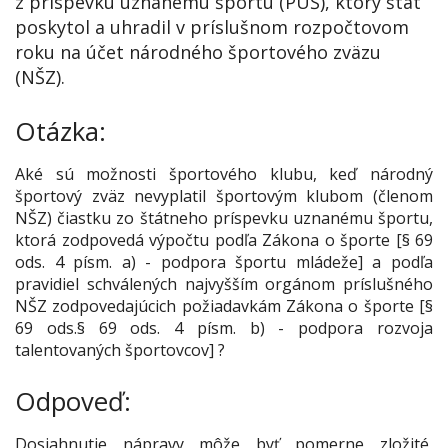
z príspevku uznanému športu (PUŠ), ktorý štát
poskytol a uhradil v príslušnom rozpočtovom
roku na účet národného športového zväzu
(NŠZ).
Otázka:
Aké sú možnosti športového klubu, keď národný
športový zväz nevyplatil športovým klubom (členom
NŠZ) čiastku zo štátneho príspevku uznanému športu,
ktorá zodpovedá výpočtu podľa Zákona o športe [§ 69
ods. 4 písm. a) - podpora športu mládeže] a podľa
pravidiel schválených najvyšším orgánom príslušného
NŠZ zodpovedajúcich požiadavkám Zákona o športe [§
69 ods.§ 69 ods. 4 písm. b) - podpora rozvoja
talentovaných športovcov] ?
Odpoveď:
Dosiahnutie nápravy môže byť pomerne zložité,