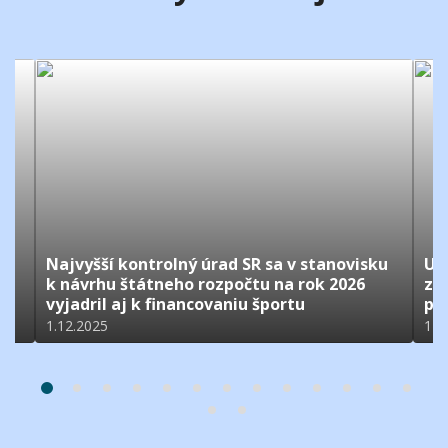
Najvyšší kontrolný úrad SR sa v stanovisku
Uč
k návrhu štátneho rozpočtu na rok 2026
zh
vyjadril aj k financovaniu športu
pr
1.12.2025
14.