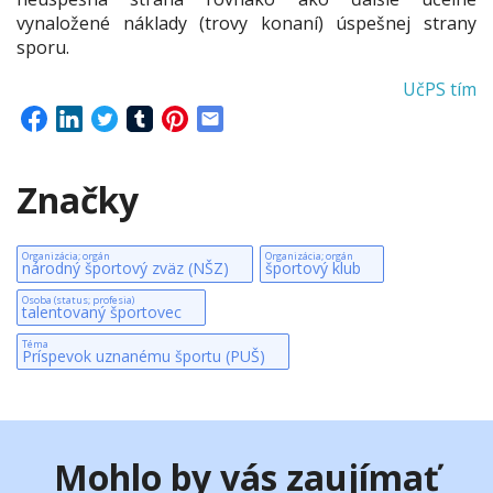
vynaložené náklady (trovy konaní) úspešnej strany
sporu.
UčPS tím
Značky
Organizácia; orgán
Organizácia; orgán
národný športový zväz (NŠZ)
športový klub
Osoba (status; profesia)
talentovaný športovec
Téma
Príspevok uznanému športu (PUŠ)
Mohlo by vás zaujímať