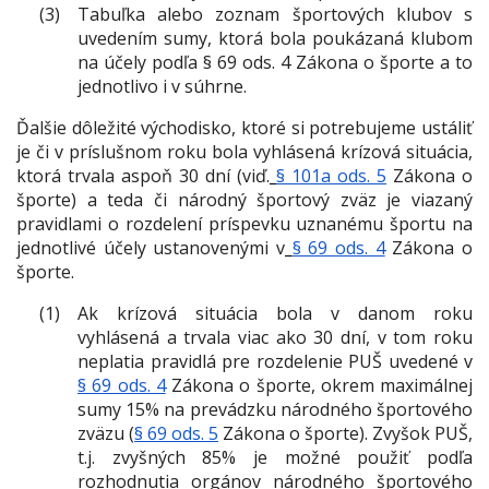
Tabuľka alebo zoznam športových klubov s
uvedením sumy, ktorá bola poukázaná klubom
na účely podľa § 69 ods. 4 Zákona o športe a to
jednotlivo i v súhrne.
Ďalšie dôležité východisko, ktoré si potrebujeme ustáliť
je či v príslušnom roku bola vyhlásená krízová situácia,
ktorá trvala aspoň 30 dní (viď.
§ 101a ods. 5
Zákona o
športe) a teda či národný športový zväz je viazaný
pravidlami o rozdelení príspevku uznanému športu na
jednotlivé účely ustanovenými v
§ 69 ods. 4
Zákona o
športe.
Ak krízová situácia bola v danom roku
vyhlásená a trvala viac ako 30 dní, v tom roku
neplatia pravidlá pre rozdelenie PUŠ uvedené v
§ 69 ods. 4
Zákona o športe, okrem maximálnej
sumy 15% na prevádzku národného športového
zväzu (
§ 69 ods. 5
Zákona o športe). Zvyšok PUŠ,
t.j. zvyšných 85% je možné použiť podľa
rozhodnutia orgánov národného športového