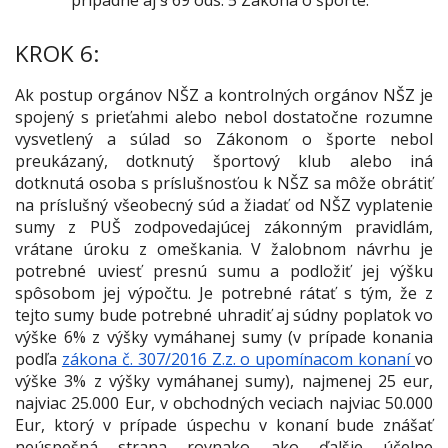
KROK 6:
Ak postup orgánov NŠZ a kontrolných orgánov NŠZ je
spojený s prieťahmi alebo nebol dostatočne rozumne
vysvetlený a súlad so Zákonom o športe nebol
preukázaný, dotknutý športový klub alebo iná
dotknutá osoba s príslušnosťou k NŠZ sa môže obrátiť
na príslušný všeobecný súd a žiadať od NŠZ vyplatenie
sumy z PUŠ zodpovedajúcej zákonným pravidlám,
vrátane úroku z omeškania. V žalobnom návrhu je
potrebné uviesť presnú sumu a podložiť jej výšku
spôsobom jej výpočtu. Je potrebné rátať s tým, že z
tejto sumy bude potrebné uhradiť aj súdny poplatok vo
výške 6% z výšky vymáhanej sumy
(v prípade konania
podľa
zákona č. 307/2016 Z.z. o upomínacom konaní
vo
výške 3% z výšky vymáhanej sumy)
, najmenej 25 eur,
najviac 25.000 Eur, v obchodných veciach najviac 50.000
Eur, ktorý v prípade úspechu v konaní bude znášať
neúspešná strana rovnako ako ďalšie účelne