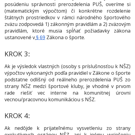
posúdeniu správnosti prerozdelenia PUŠ, overíme si
(matematickým výpočtom) či konkrétne rozdelenie
štátnych prostriedkov v rámci národného športového
zväzu zodpovedá 1) zákonným pravidlám a 2) zväzovým
pravidlám, ktoré musia spĺňať požiadavky zákona
ustanovené v
§ 69
Zákona o športe.
KROK 3:
Ak je výsledok vlastných (osoby s príslušnosťou k NŠZ)
výpočtov vykonaných podľa pravidiel v Zákone o športe
podstatne odlišný od reálneho prerozdelenia PUŠ zo
strany NŠZ medzi športové kluby, je vhodné v prvom
rade riešiť vec interne na komunitnej úrovni
vecnou/pracovnou komunikáciou s NŠZ.
KROK 4:
Ak nedôjde k prijateľnému vysvetleniu zo strany
exekutívnych orgánov NŠZ, ani k inému vyriešeniu