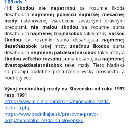
§ 89 ods. 1
(14)
Škodou nie nepatrnou
sa rozumie škoda
dosahujúca
najmenej polovicu najnižšej mesačnej
mzdy
ustanovenej všeobecne záväznými právnymi
predpismi,
nie malou škodou
sa rozumie suma
dosahujúca
najmenej trojnásobok
takej mzdy,
väčšou
škodou
sa rozumie suma dosahujúca
najmenej
desaťnásobok
takej mzdy,
značnou škodou
suma
dosahujúca
nejmenej päťdesiatnásobok
takej mzdy a
škodou veľkého rozsahu
suma dosahujúca
najmenej
dvestopäťdesiatnásobok
takej mzdy. Tieto hľadiská
sa použijú obdobne pre určenie výšky prospechu a
hodnoty veci.
Vývoj minimálnej mzdy na Slovensku od roku 1993
resp. 1991
https://www.minimalnamzda.sk/minimalna-mzda-
historia.php
https://www.podnikajte.sk/pracovne-pravo-
bozp/minimalna-mzda-na-slovensku