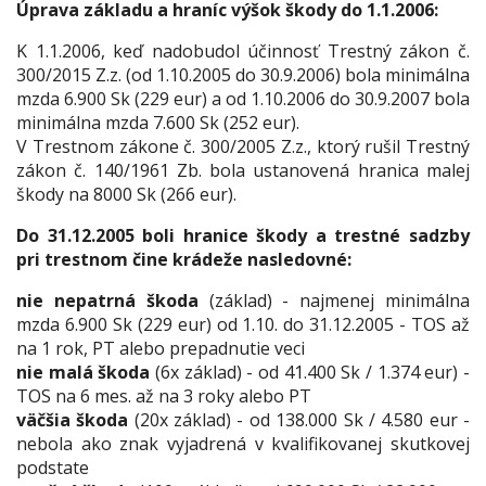
Úprava základu a hraníc výšok škody do 1.1.2006:
K
1.1.2006, keď nadobudol účinnosť Trestný zákon č.
300/2015 Z.z. (od 1.10.2005 do 30.9.2006) bola minimálna
mzda 6.900 Sk (229 eur) a od 1.10.2006 do 30.9.2007 bola
minimálna mzda 7.600 Sk (252 eur).
V Trestnom zákone č. 300/2005 Z.z., ktorý rušil Trestný
zákon č. 140/1961 Zb. bola ustanovená hranica malej
škody na 8000 Sk (266 eur).
D
o 31.12.2005 boli hranice škody a trestné sadzby
pri trestnom čine krádeže nasledovné:
n
ie nepatrná škoda
(základ) - najmenej minimálna
mzda 6.900 Sk (229 eur) od 1.10. do 31.12.2005 - TOS až
na 1 rok, PT alebo prepadnutie veci
nie malá škoda
(6x základ) - od 41.400 Sk / 1.374 eur) -
TOS na 6 mes. až na 3 roky alebo PT
väčšia škoda
(20x základ) - od 138.000 Sk / 4.580 eur -
nebola ako znak vyjadrená v kvalifikovanej skutkovej
podstate