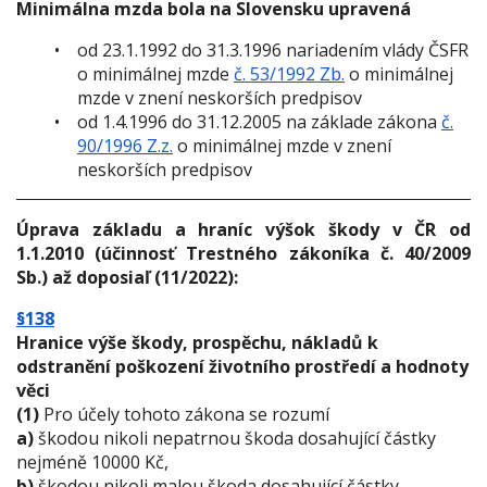
Minimálna mzda bola na Slovensku upravená
od 23.1.1992 do 31.3.1996 nariadením vlády ČSFR
o minimálnej mzde
č. 53/1992 Zb.
o minimálnej
mzde v znení neskorších predpisov
od 1.4.1996 do 31.12.2005 na základe zákona
č.
90/1996 Z.z.
o minimálnej mzde v znení
neskorších predpisov
Úprava základu a hraníc výšok škody v ČR od
1.1.2010 (účinnosť Trestného zákoníka č. 40/2009
Sb.) až doposiaľ (11/2022):
§138
Hranice výše škody, prospěchu, nákladů k
odstranění poškození životního prostředí a hodnoty
věci
(1)
Pro účely tohoto zákona se rozumí
a)
škodou nikoli nepatrnou škoda dosahující částky
nejméně 10000 Kč,
b)
škodou nikoli malou škoda dosahující částky