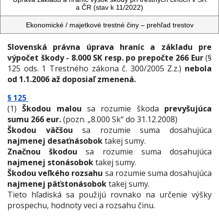
a ČR (stav k 11/2022)
Ekonomické / majetkové trestné činy – prehľad trestov
Slovenská právna úprava hraníc a základu pre
výpočet škody - 8.000 SK resp. po prepočte 266 Eur
(§
125 ods. 1 Trestného zákona č. 300/2005 Z.z.)
nebola
od 1.1.2006 až doposiaľ zmenená.
§ 125
(1)
Škodou malou
sa rozumie škoda
prevyšujúca
sumu 266 eur.
(pozn. „8.000 Sk“ do 31.12.2008)
Škodou väčšou
sa rozumie suma dosahujúca
najmenej desaťnásobok
takej sumy.
Značnou škodou
sa rozumie suma dosahujúca
najmenej stonásobok
takej sumy.
Škodou veľkého rozsahu
sa rozumie suma dosahujúca
najmenej päťstonásobok
takej sumy.
Tieto hľadiská sa použijú rovnako na určenie výšky
prospechu, hodnoty veci a rozsahu činu.