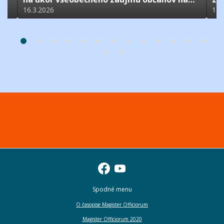
ochrane verejných rozpočtov ?
st
16.3.2026
12.
Spodné menu
O časopise Magister Officiorum
Magister Officiorum 2020