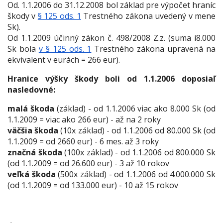
O
d. 1.1.2006 do 31.12.2008 bol základ pre výpočet hraníc
škody v
§ 125 ods. 1
Trestného zákona uvedený v mene
Sk).
Od 1.1.2009 účinný zákon č. 498/2008 Z.z. (suma i8.000
Sk bola
v § 125 ods. 1
Trestného zákona upravená na
ekvivalent v eurách = 266 eur).
H
ranice výšky škody boli od 1.1.2006 doposiaľ
nasledovné:
malá škoda
(základ) - od 1.1.2006 viac ako 8.000 Sk (od
1.1.2009 = viac ako 266 eur) - až na 2 roky
väčšia škoda
(10x základ) - od 1.1.2006 od 80.000 Sk (od
1.1.2009 = od 2660 eur) - 6 mes. až 3 roky
značná škoda
(100x základ) - od 1.1.2006 od 800.000 Sk
(od 1.1.2009 = od 26.600 eur) - 3 až 10 rokov
veľká škoda
(500x základ) - od 1.1.2006 od 4.000.000 Sk
(od 1.1.2009 = od 133.000 eur) - 10 až 15 rokov