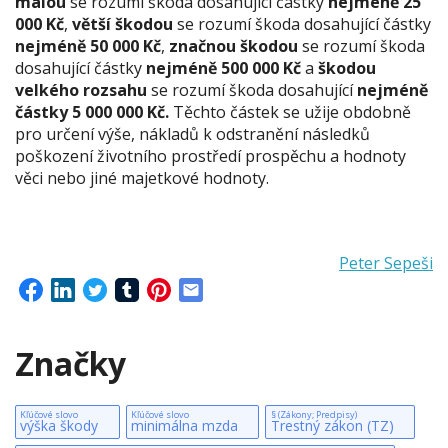
malou
se rozumí škoda dosahující částky
nejméně 25
000 Kč
,
větší škodou
se rozumí škoda dosahující částky
nejméně 50 000 Kč
,
značnou škodou
se rozumí škoda
dosahující částky
nejméně 500 000 Kč
a
škodou
velkého rozsahu
se rozumí škoda dosahující
nejméně
částky 5 000 000 Kč.
Těchto částek se užije obdobně
pro určení výše, nákladů k odstranění následků
poškození životního prostředí prospěchu a hodnoty
věci nebo jiné majetkové hodnoty.
Peter Sepeši
Značky
Kľúčové slovo
Kľúčové slovo
§ (Zákony; Predpisy)
výška škody
minimálna mzda
Trestný zákon (TZ)