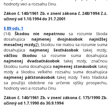
hodnoty veci a rozsahu činu.
Zákon č. 140/1961 Zb. v znení zákona č. 248/1994 Z.z.
učinný od 1.10.1994 do 31.7.2001
§ 89 ods. 1
(14)
Škodou nie nepatrnou
sa rozumie škoda
dosahujúca
najmenej dvojnásobok najnižšej
mesačnej mzdy
2)
, škodou nie malou sa rozumie suma
dosahujúca
najmenej šesťnásobok
takej mzdy,
väčšou škodou
sa rozumie suma dosahujúca
najmenej dvadsaťnásobok
takej mzdy, značnou
škodou suma dosahujúca
najmenej stonásobok
takej
mzdy a škodou veľkého rozsahu suma dosahujúca
najmenej päťstonásobok
takej mzdy. Tieto hľadiská
sa použijú obdobne na určenie výšky prospechu,
hodnoty veci a rozsahu činu.
Zákon č. 140/1961 Zb. v znení zákona č. 175/1990 Zb.
učinný od 1.7.1990 do 30.9.1994