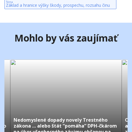
Téma
Základ a hranice výšky škody, prospechu, rozsahu činu
Mohlo by vás zaujímať
Nedomyslené dopady novely Trestného
Oc
ého
zákona … alebo štát “pomáha” DPH-čkárom
al
na úkor všeobecného záujmu občanov na
zv