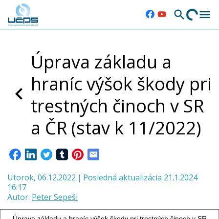
Úprava základu a
hraníc výšok škody pri
trestných činoch v SR
a ČR (stav k 11/2022)
Utorok, 06.12.2022
|
Posledná aktualizácia 21.1.2024
16:17
Autor:
Peter Sepeši
Úprava základu a hraníc výšok škody pri trestných činoch v SR