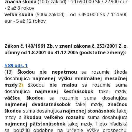
značná škoda
(100x základ) - od 690.000 Sk / 22.900 eur
- 2 až 8 rokov
veľká škoda
(500x základ) - od 3.450.000 Sk / 114.500
eur - 5 až 12 rokov
Zákon č. 140/1961 Zb. v znení zákona č. 253/2001 Z. z.
učinný od 1.8.2001 do 31.12.2005 (podstatné zmeny):
§ 89 ods. 1
(13)
Škodou
nie nepatrnou
sa rozumie škoda
dosahujúca
najmenej výšku minimálnej mesačnej
mzdy
,
2)
škodou
nie malou
sa rozumie suma
dosahujúca
najmenej šesťnásobok
takej mzdy,
väčšou škodou
sa rozumie suma dosahujúca
najmenej dvadsaťnásobok
takej mzdy,
značnou
škodou
suma dosahujúca
najmenej stonásobok
takej
mzdy a
škodou veľkého rozsahu
suma dosahujúca
najmenej päťstonásobok
takej mzdy. Tieto hľadiská
sa použijú obdobne na určenie výšky prospechu,