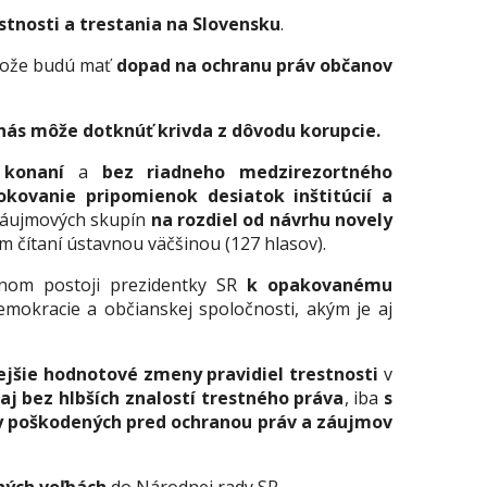
stnosti a trestania na Slovensku
.
etože budú mať
dopad na ochranu práv občanov
a nás môže dotknúť krivda z dôvodu korupcie.
konaní
a
bez riadneho medzirezortného
okovanie pripomienok desiatok inštitúcií a
 záujmových skupín
na rozdiel od návrhu novely
m čítaní ústavnou väčšinou (127 hlasov).
nom postoji prezidentky SR
k opakovanému
emokracie a občianskej spoločnosti, akým je aj
ejšie hodnotové zmeny pravidiel trestnosti
v
aj bez hlbších znalostí trestného práva
, iba
s
y poškodených pred ochranou práv a záujmov