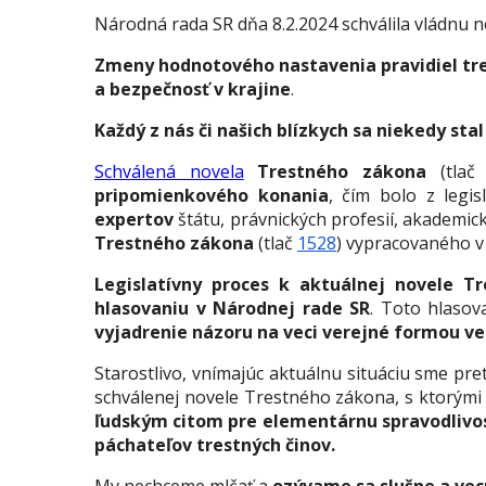
Národná rada SR dňa 8.2.2024 schválila vládnu 
Zmeny hodnotového nastavenia pravidiel tre
a bezpečnosť v krajine
.
Každý z nás či našich blízkych sa niekedy st
Schválená novela
Trestného zákona
(tla
pripomienkového konania
, čím bolo z legi
expertov
štátu, právnických profesií, akademi
Trestného zákona
(tlač
1528
) vypracovaného v
Legislatívny proces k aktuálnej novele T
hlasovaniu v Národnej rade SR
. Toto hlasov
vyjadrenie názoru na veci verejné formou v
Starostlivo, vnímajúc aktuálnu situáciu sme pre
schválenej novele Trestného zákona, s ktorým
ľudským citom pre elementárnu spravodlivo
páchateľov trestných činov.