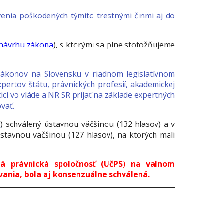
enia poškodených týmito trestnými činmi aj do
návrhu zákona
), s ktorými sa plne stotožňujeme
h zákonov na Slovensku v riadnom legislatívnom
ertov štátu, právnických profesií, akademickej
ci vo vláde a NR SR prijať na základe expertných
vať.
3
) schválený ústavnou väčšinou (132 hlasov) a v
ústavnou väčšinou (127 hlasov), na ktorých mali
á právnická spoločnosť (UčPS) na valnom
ania, bola aj konsenzuálne schválená.