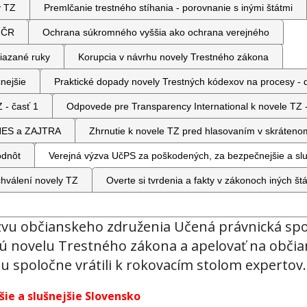
y TZ
Premlčanie trestného stíhania - porovnanie s inými štátmi
a ČR
Ochrana súkromného vyššia ako ochrana verejného
iazané ruky
Korupcia v návrhu novely Trestného zákona
nejšie
Praktické dopady novely Trestných kódexov na procesy - de
 - časť 1
Odpovede pre Transparency International k novele TZ -
 DNES a ZAJTRA
Zhrnutie k novele TZ pred hlasovaním v skráteno
odnôt
Verejná výzva UčPS za poškodených, za bezpečnejšie a slu
chválení novely TZ
Overte si tvrdenia a fakty v zákonoch iných št
zvu občianskeho združenia Učená právnická spo
nú novelu Trestného zákona a apelovať na občia
u spoločne vrátili k rokovacím stolom expertov.
ie a slušnejšie Slovensko