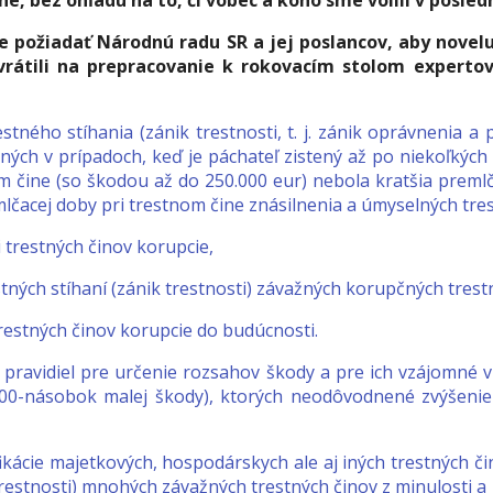
ne,
bez ohľadu na to, či vôbec a koho sme volili v posle
 je požiadať Národnú radu SR a jej poslancov, aby nove
 vrátili na prepracovanie k rokovacím stolom expertov
ného stíhania (zánik trestnosti, t. j. zánik oprávnenia a p
ných v prípadoch, keď je páchateľ zistený až po niekoľkýc
om čine (so škodou až do 250.000 eur) nebola kratšia preml
lčacej doby pri trestnom čine znásilnenia a úmyselných tre
trestných činov korupcie,
ých stíhaní (zánik trestnosti) závažných korupčných trest
restných činov korupcie do budúcnosti.
pravidiel pre určenie rozsahov škody a pre ich vzájomné 
100-násobok malej škody), ktorých neodôvodnené zvýšeni
kácie majetkových, hospodárskych ale aj iných trestných č
trestnosti) mnohých závažných trestných činov z minulosti a