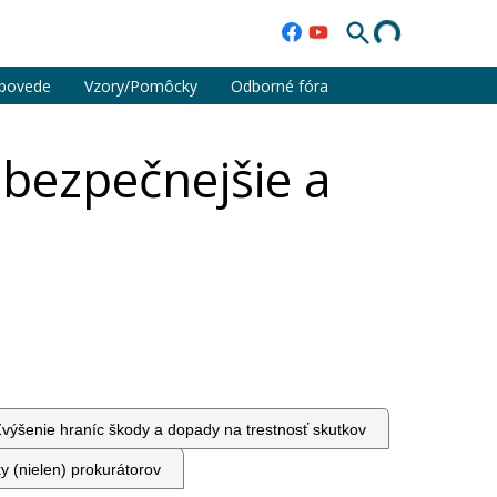
povede
Vzory/Pomôcky
Odborné fóra
 bezpečnejšie a
výšenie hraníc škody a dopady na trestnosť skutkov
y (nielen) prokurátorov