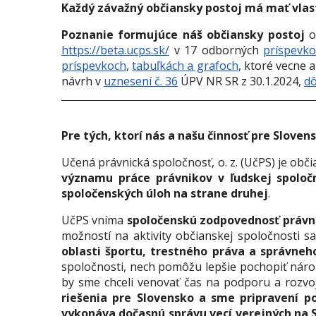
Každý závažný občiansky postoj má mať vlas
Poznanie formujúce náš občiansky postoj
o
https://beta.ucps.sk/
v 17 odborných
príspevk
príspevkoch
,
tabuľkách a grafoch
, ktoré vecne
návrh v
uznesení č. 36
ÚPV NR SR z 30.1.2024,
d
Pre tých, ktorí nás a našu činnosť pre Sloven
U
čená právnická spoločnosť, o. z. (UčPS) je obč
významu práce právnikov v ľudskej spoloč
spoločenských úloh na strane druhej
.
U
čPS vníma
spoločenskú zodpovednosť právni
možností na aktivity občianskej spoločnosti 
oblasti športu, trestného práva a správneh
spoločnosti, nech pomôžu lepšie pochopiť nároč
by sme chceli venovať čas na podporu a rozvoj 
riešenia pre Slovensko a sme pripravení p
vykonáva dočasnú správu vecí verejných na 