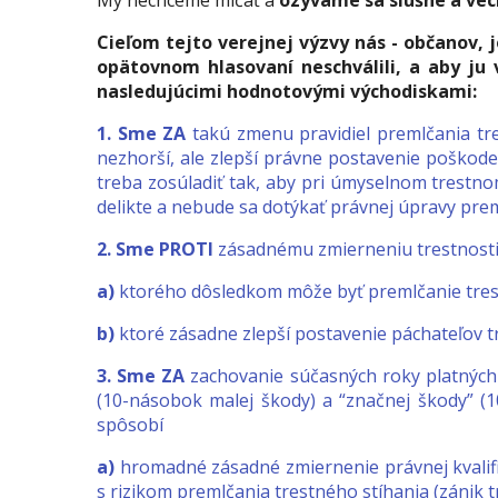
My nechceme mlčať a
ozývame sa slušne a vec
Cieľom tejto verejnej výzvy nás - občanov,
opätovnom hlasovaní neschválili, a aby ju
nasledujúcimi hodnotovými východiskami:
1. Sme ZA
takú zmenu pravidiel premlčania trest
nezhorší, ale zlepší právne postavenie poškode
treba zosúladiť tak, aby pri úmyselnom trestn
delikte a nebude sa dotýkať právnej úpravy prem
2. Sme PROTI
zásadnému zmierneniu trestnosti 
a)
ktorého dôsledkom môže byť premlčanie trestn
b)
ktoré zásadne zlepší postavenie páchateľov t
3. Sme ZA
zachovanie súčasných roky platných 
(10-násobok malej škody) a “značnej škody” (
spôsobí
a)
hromadné zásadné zmiernenie právnej kvalifi
s rizikom premlčania trestného stíhania (zánik 