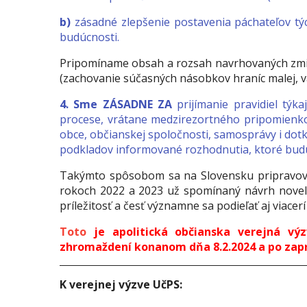
b)
zásadné zlepšenie postavenia páchateľov tý
budúcnosti.
Pripomíname obsah a rozsah navrhovaných zmien
(zachovanie súčasných násobkov hraníc malej, vä
4. Sme ZÁSADNE ZA
prijímanie pravidiel týka
procese, vrátane medzirezortného pripomienkov
obce, občianskej spoločnosti, samosprávy i dotk
podkladov informované rozhodnutia, ktoré budú 
Takýmto spôsobom sa na Slovensku pripravova
rokoch 2022 a 2023 už spomínaný návrh novel
príležitosť a česť významne sa podieľať aj viacer
T
oto
je apolitická občianska verejná vý
zhromaždení konanom dňa 8.2.2024 a po zapr
K verejnej výzve UčPS: