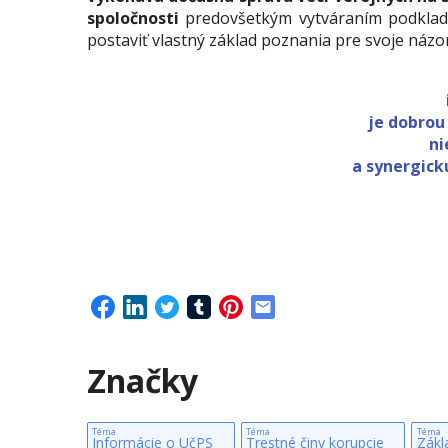
spoločnosti
predovšetkým vytváraním podklado
postaviť vlastný základ poznania pre svoje názo
je dobrou
ni
a synergickú
Značky
Téma
Téma
Téma
Informácie o UčPS
Trestné činy korupcie
Zákl