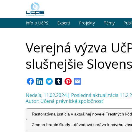
Info o UčPS
Experti
Projekty
Témy
Publ
Verejná výzva Uč
slušnejšie Sloven
Nedeľa, 11.02.2024
|
Posledná aktualizácia 11.2.
Autor:
Učená právnická spoločnosť
Restoratívna justícia v aktuálnej novele Trestných kó
Zmena hraníc škody - dôvodová správa k návrhu zása