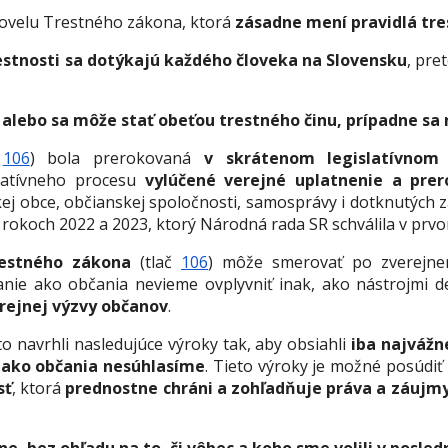
novelu Trestného zákona, ktorá
zásadne mení pravidlá tre
stnosti sa
dotýkajú každého človeka na Slovensku
, pr
al alebo sa môže stať obeťou trestného činu, prípadne s
č
106
) bola prerokovaná
v skrátenom legislatívnom 
slatívneho procesu
vylúčené verejné uplatnenie a prer
ckej obce, občianskej spoločnosti, samosprávy i dotknutých
 rokoch 2022 a 2023, ktorý Národná rada SR schválila v prvo
restného zákona
(tlač
106
) môže smerovať po zverejne
anie ako občania nevieme ovplyvniť inak, ako nástrojmi d
erejnej výzvy občanov
.
to navrhli nasledujúce výroky tak, aby obsiahli
iba najvážn
i
ako občania nesúhlasíme
. Tieto výroky je možné posúdiť
sť
, ktorá
prednostne chráni a zohľadňuje práva a záujm