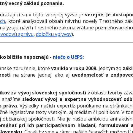
tný vecný základ poznania.
drážajúci sa v tejto verejnej výzve je
verejné
.
Je dostupn
och
, ktoré analyzovali obsah návrhu novely Trestného zák
 analyzujú návrh Trestného zákona vrátane pozmeňovacieh
ôvodovú správu
,
doložku vplyvov
).
sko bližšie nepoznajú -
niečo o UčPS
:
ianske združenie, ktoré
vzniklo v roku 2009
. Jedným zo
zákl
nosti
na strane jednej, ako aj
uvedomelosť a zodpovedn
kov za vývoj slovenskej spoločnosti
v oblasti tvorby záv
sa snažíme
sledovať vývoj a expertne vyhodnocovať od
o práva
. Výsledky našich expertíz ponúkame na stránkac
né legislatívne texty všetkým, aj médiám či politikom. V t
občianskej spoločnosti. Nie je našou ambíciou ani aktívne
omáhať pri ich participatívnom hľadaní, formulovaní 
Slovensku
. Chceli by sme v rámci našich časových možností