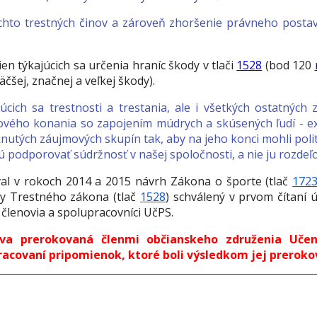
chto trestných činov a zároveň zhoršenie právneho postav
 týkajúcich sa určenia hraníc škody v tlači
1528
(bod 120
čšej, značnej a veľkej škody).
júcich sa trestnosti a trestania, ale i všetkých ostatnýc
ého konania so zapojením múdrych a skúsených ľudí - exp
nutých záujmových skupín tak, aby na jeho konci mohli politi
podporovať súdržnosť v našej spoločnosti, a nie ju rozdeľo
l v rokoch 2014 a 2015 návrh Zákona o športe (tlač
172
y Trestného zákona (tlač
1528
) schválený v prvom čítaní 
í členovia a spolupracovníci UčPS.
zva prerokovaná členmi občianskeho združenia Učen
acovaní pripomienok, ktoré boli výsledkom jej prerokov