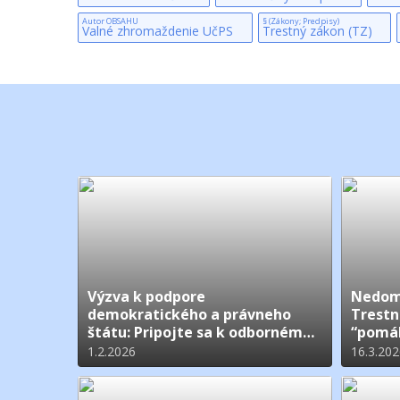
Autor OBSAHU
§ (Zákony; Predpisy)
Valné zhromaždenie UčPS
Trestný zákon (TZ)
Výzva k podpore
Nedom
demokratického a právneho
Trestn
štátu: Pripojte sa k odbornému
“pomá
stanovisku tzv. Amicus curiae
všeob
1.2.2026
16.3.20
pre Ústavný súd SR
na och
?