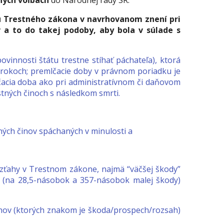
dných voľbách
do Národnej rady SR.
lu Trestného zákona v navrhovanom znení pri
 a to do takej podoby, aby bola v súlade s
ovinnosti štátu trestne stíhať páchateľa), ktorá
h rokoch; premlčacie doby v právnom poriadku je
čacia doba ako pri administratívnom či daňovom
stných činoch s následkom smrti.
ných činov spáchaných v minulosti a
vzťahy v Trestnom zákone, najmä “väčšej škody”
e (na 28,5-násobok a 357-násobok malej škody)
inov (ktorých znakom je škoda/prospech/rozsah)