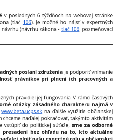
é
v posledných 6 týždňoch na webovej stránke
ona (tlač
106
). Je možné ho nájsť v expertných
o návrhu (návrhu zákona -
tlač 106
, pozmeňovací
adných poslaní združenia
je podporiť vnímanie
osť právnikov pri plnení ich pracovných a
äzných pravidiel jej fungovania. V rámci časových
borné otázky zásadného charakteru najmä v
h
www.beta.ucps.sk
na ďalšie využitie občianskej
om chceme naďalej pokračovať, takýmto aktivitám
 vstúpiť do politickej súťaže,
sme za odborné
a presadení bez ohľadu na to, kto aktuálne
naďalej plniť našu expertnú rolu v občianskej