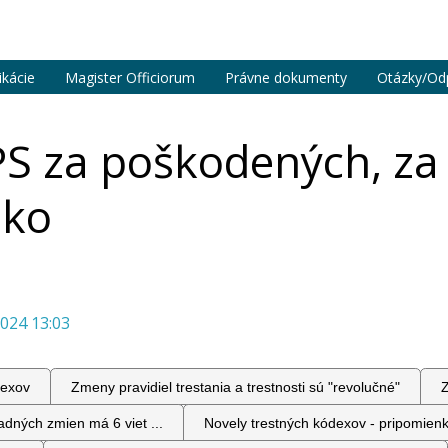
ikácie
Magister Officiorum
Právne dokumenty
Otázky/Od
PS za poškodených, za
sko
2024 13:03
dexov
Zmeny pravidiel trestania a trestnosti sú "revolučné"
Z
dných zmien má 6 viet ...
Novely trestných kódexov - pripomienk