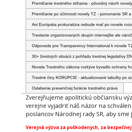
Premlčanie trestného stíhania - pôvodný návrh novel
Premlčanie po účinnosti novely TZ - porovnanie SR 
Ani Európska prokuratúra nebude mať po novele rozv
Trestanie organizovaných skupín miernejšie ale nároč
Odpovede pre Transparency International k novele TZ
30+ životných situácii z pohľadu trestnej legislatívy
Novela Trestného zákona rozkýve kyvadlo ochrany h
Trestné činy KORUPCIE - aktualizované tabuľky po s
Oslabenie prevenčnej funkcie trestného práva
Zverejňujeme apolitickú občiansku vý
verejne vyjadriť náš názor na schvále
poslancov Národnej rady SR, aby sme j
Verejná výzva za poškodených, za bezpečnejš