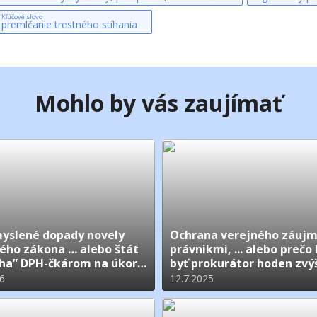
Kľúčové slovo
premlčanie trestného stíhania
Mohlo by vás zaujímať
yslené dopady novely
Ochrana verejného záuj
ého zákona … alebo štát
právnikmi, ... alebo prečo
ha” DPH-čkárom na úkor
byť prokurátor hoden zvý
ecného záujmu občanov
pozornosti, úcty aj ochra
26
12.7.2025
rane verejných rozpočtov
strany spoločnosti ?