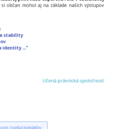
 si občan mohol aj na základe našich výstupov
e
 stability
hov
identity ...”
Učená právnická spoločnosť
oces; tvorba legislatívy