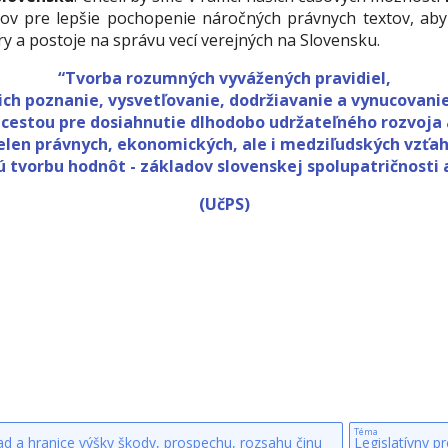
v pre lepšie pochopenie náročných právnych textov, aby
ry a postoje na správu vecí verejných na Slovensku.
“
Tvorba rozumných vyvážených pravidiel,
ich poznanie, vysvetľovanie, dodržiavanie a vynucovani
 cestou pre dosiahnutie dlhodobo udržateľného rozvoja a
elen právnych, ekonomických, ale i medziľudských vzťa
 tvorbu hodnôt - základov slovenskej spolupatričnosti a 
(UčPS)
Téma
ad a hranice výšky škody, prospechu, rozsahu činu
Legislatívny pr