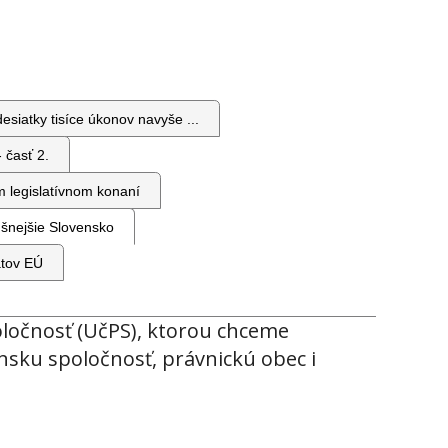
siatky tisíce úkonov navyše ...
 časť 2.
m legislatívnom konaní
šnejšie Slovensko
átov EÚ
ločnosť (UčPS), ktorou chceme
nsku spoločnosť, právnickú obec i