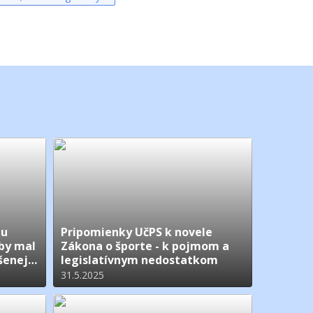
mu
Pripomienky UčPS k novele
 by mal
Zákona o športe - k pojmom a
šenej
legislatívnym nedostatkom
ny zo
31.5.2025