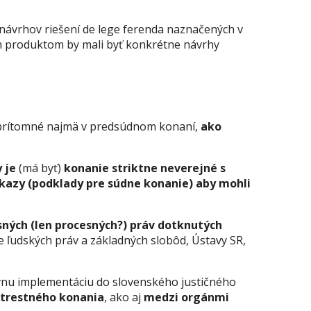
h návrhov riešení
de lege ferenda
naznačených v
ch produktom by mali byť konkrétne návrhy
ú prítomné najmä v predsúdnom konaní,
ako
 je
(má byť)
konanie striktne neverejné s
ôkazy (podklady pre súdne konanie) aby mohli
ných (len procesných?) práv dotknutých
 ľudských práv a základných slobôd
, Ústavy SR,
vnu implementáciu do slovenského justičného
 trestného konania
, ako aj
medzi orgánmi