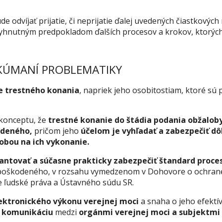
e odvíjať prijatie, či neprijatie ďalej uvedených čiastkovýc
nevyhnutným predpokladom ďalších procesov a krokov, ktorý
SKÚMANÍ PROBLEMATIKY
e trestného konania
, napriek jeho osobitostiam, ktoré s
e konceptu, že
trestné konanie do štádia podania obžaloby
odeného,
pričom jeho
účelom je vyhľadať a zabezpečiť d
obou na ich vykonanie.
ntovať a súčasne prakticky zabezpečiť štandard proces
 poškodeného, v rozsahu vymedzenom v
Dohovore o ochrane
e ľudské práva a Ústavného súdu SR.
lektronického výkonu verejnej moci
a snaha o jeho efektí
a komunikáciu
medzi
orgánmi verejnej moci a subjektmi