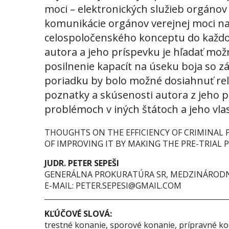
moci – elektronických služieb orgánov
komunikácie orgánov verejnej moci n
celospoločenského konceptu do každode
autora a jeho príspevku je hľadať mo
posilnenie kapacít na úseku boja so 
poriadku by bolo možné dosiahnuť rel
poznatky a skúsenosti autora z jeho 
problémoch v iných štátoch a jeho vlas
THOUGHTS ON THE EFFICIENCY OF CRIMINAL 
OF IMPROVING IT BY MAKING THE PRE-TRIAL 
JUDR. PETER SEPEŠI
GENERÁLNA PROKURATÚRA SR, MEDZINÁROD
E-MAIL: PETER.SEPESI@GMAIL.COM
KĽÚČOVÉ SLOVÁ:
trestné konanie, sporové konanie, prípravné ko