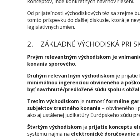
konceptov, inde konkrétnych návrhov riešení.
Od prijateľnosti východiskových téz sa zrejme bud
tomto príspevku do ďalšej diskusie, ktorá je 
legislatívnych zmien.
2. ZÁKLADNÉ VÝCHODISKÁ PRI 
Prvým relevantným východiskom je vnímani
konania sporového
.
Druhým relevantným východiskom
je prijati
minimálnou ingerenciou obvineného a pošk
byť navrhnuté/predložené súdu spolu s obžal
Tretím východiskom
je nutnosť
formálne gara
subjektov trestného konania
– obvineného i
ako aj ustálenej judikatúry Európskeho súdu pr
Štvrtým východiskom
je
prijatie konceptu e
systému najmä na
elektronické doručovanie 