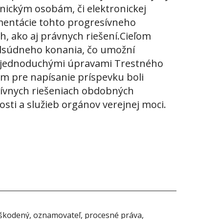
vnickým osobám, či elektronickej
mentácie tohto progresívneho
h, ako aj právnych riešení.Cieľom
redsúdneho konania, čo umožní
vo jednoduchými úpravami Trestného
m pre napísanie príspevku boli
tívnych riešeniach obdobných
osti a služieb orgánov verejnej moci.
oškodený, oznamovateľ, procesné práva,