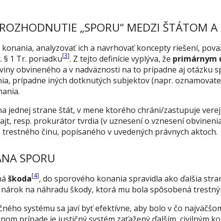
 ROZHODNUTIE „SPORU“ MEDZI ŠTÁTOM A
 konania, analyzovať ich a navrhovať koncepty riešení, pov
[
3
]
. § 1 Tr. poriadku
. Z tejto definície vyplýva, že
primárnym ú
 viny obvineného a v nadväznosti na to prípadne aj otázku
, prípadne iných dotknutých subjektov (napr. oznamovateľ)
ania.
 jednej strane štát, v mene ktorého chráni/zastupuje verej
cajt, resp. prokurátor tvrdia (v uznesení o vznesení obvineni
 – trestného činu, popísaného v uvedených právnych aktoch.
ANA SPORU
[
4
]
ná
škoda
, do sporového konania spravidla ako ďalšia stra
 nárok na náhradu škody, ktorá mu bola spôsobená trestn
ičného systému sa javí byť efektívne, aby bolo v čo najväčš
nom prípade je justičný systém zaťažený ďalším, civilným 