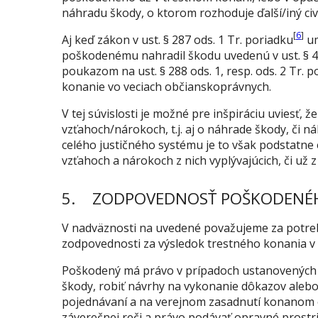
náhradu škody, o ktorom rozhoduje ďalší/iný civi
[
6
]
Aj keď zákon v ust. § 287 ods. 1 Tr. poriadku
um
poškodenému nahradil škodu uvedenú v ust. § 46
poukazom na ust. § 288 ods. 1, resp. ods. 2 Tr. 
konanie vo veciach občianskoprávnych.
V tej súvislosti je možné pre inšpiráciu uviesť,
vzťahoch/nárokoch, t.j. aj o náhrade škody, či ná
celého justičného systému je to však podstatne
vzťahoch a nárokoch z nich vyplývajúcich, či už z
5. ZODPOVEDNOSŤ POŠKODENÉH
V nadväznosti na uvedené považujeme za potre
zodpovednosti za výsledok trestného konania v
Poškodený má právo v prípadoch ustanovenýc
škody, robiť návrhy na vykonanie dôkazov alebo 
pojednávaní a na verejnom zasadnutí konanom o 
záverečnej reči a právo podávať opravné pros