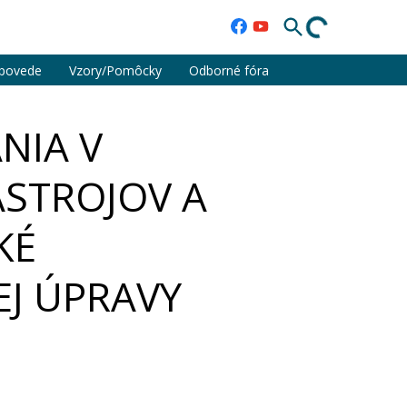
povede
Vzory/Pomôcky
Odborné fóra
NIA V
ÁSTROJOV A
KÉ
EJ ÚPRAVY