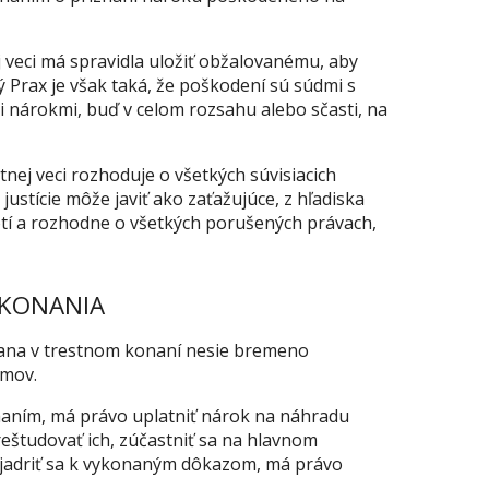
 veci má spravidla uložiť obžalovanému, aby
ý Prax je však taká, že poškodení sú súdmi s
nárokmi, buď v celom rozsahu alebo sčasti, na
tnej veci rozhoduje o všetkých súvisiacich
justície môže javiť ako zaťažujúce, z hľadiska
otí a rozhodne o všetkých porušených právach,
 KONANIA
ana v trestnom konaní nesie bremeno
jmov.
tíhaním, má právo uplatniť nárok na náhradu
reštudovať ich, zúčastniť sa na hlavnom
vyjadriť sa k vykonaným dôkazom, má právo