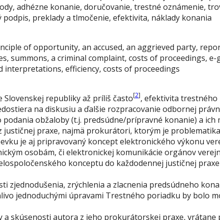
y, adhézne konanie, doručovanie, trestné oznámenie, trovy
 podpis, preklady a tlmočenie, efektivita, náklady konania
rinciple of opportunity, an accused, an aggrieved party, repor
, summons, a criminal complaint, costs of proceedings, e-g
 interpretations, efficiency, costs of proceedings
[
2
]
Slovenskej republiky až príliš často
, efektivita trestného
edostiera na diskusiu a ďalšie rozpracovanie odbornej právni
do podania obžaloby (t.j. predsúdne/prípravné konanie) a i
z justičnej praxe, najmä prokurátori, ktorým je problematik
 je aj pripravovaný koncept elektronického výkonu verejn
nickým osobám, či elektronickej komunikácie orgánov verej
lospoločenského konceptu do každodennej justičnej praxe ta
sti zjednodušenia, zrýchlenia a zlacnenia predsúdneho kona
nlivo jednoduchými úpravami Trestného poriadku by bolo m
 a skúsenosti autora z jeho prokurátorskej praxe, vrátane