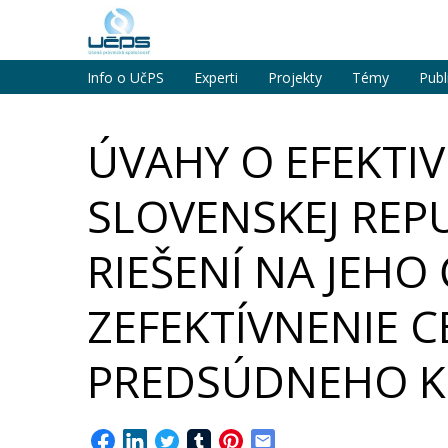
Info o UčPS
Experti
Projekty
Témy
Publ
ÚVAHY O EFEKTI
SLOVENSKEJ REP
RIEŠENÍ NA JEH
ZEFEKTÍVNENIE 
PREDSÚDNEHO K