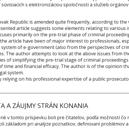
 súvisiacich s elektronizáciou spoločnosti a služieb orgánov
vak Republic is amended quite frequently, according to the v
esented article suggests some elements relating to various is
cuses primarily on the pre-trial phase of criminal proceedin
the article have been of major interest to professionals, esp
he system of e-government (also from the perspectives of cri
. The author attempts to look at the above issues from the 
ties of simplifying the pre-trial stage of criminal proceeding
f time and financial efficacy. The author is of the opinion t
gal system.
relying on his professional expertise of a public prosecutor
A A ZÁUJMY STRÁN KONANIA
ené v tomto príspevku boli pre čitateľov, podľa možností č
boli základom pri analýze poznatkov, definovaní problémov a