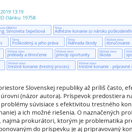
.2019 13:19
ID článku: 19758
utor OBSAHU
Téma
Ing. Simoneta Sepešiová
Adhézne konanie (o nároku poškodenéh
Téma
Téma
Kľúčové slovo
is
Poškodený a jeho práva
Náhrada škody
doručovanie
Kľúčové slovo
Kľúčové slovo
Kľúčové slovo
Kľúč
preklady a tlmočenie
princíp oportunity
škoda
sp
Kľúčové slovo
Kľúčové slovo
trestné konanie (trestný proces)
trestné konanie - prípravné
estore Slovenskej republiky až príliš často, ef
ej úrovni (názor autora). Príspevok predostiera n
é problémy súvisiace s efektivitou trestného ko
nanie) a ich možné riešenia. O naznačených pro
xe, najmä prokurátori, ktorým je problematika 
novaným do príspevku je aj pripravovaný konc