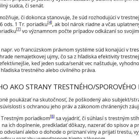
lný sudca, či senát.
ožňuje, či dokonca stanovuje, že súd rozhodujúci v trestnej
[
4
]
 ods. 1 Tr. poriadku
, ak bol nárok riadne a včas uplatnen
[
7
]
poriadku
vo významnom počte prípadov odkázaní so svojimi 
 že napr. vo francúzskom právnom systéme súd konajúci v tres
hrade nemajetkovej ujmy, čo sa z hľadiska efektivity trestnej 
 efektívnejšie, keď jeden sudca/senát vec naštuduje, vyhodn
 hľadiska trestného alebo civilného práva.
O AKO STRANY TRESTNÉHO/SPOROVÉHO
bné poukázať na skutočnosť, že poškodený ako subjekt/str
 súvislosti s ochranou jeho práv a zákonom chránených záu
[
8
]
h Trestným poriadkom
sa vyjadriť, či súhlasí s trestným s
na ich doplnenie, predkladať dôkazy, nazerať do spisov a p
odvolaní alebo o dohode o priznaní viny a prijatí trestu, 
triedky v rozsahu vymedzenom týmto zákonom.