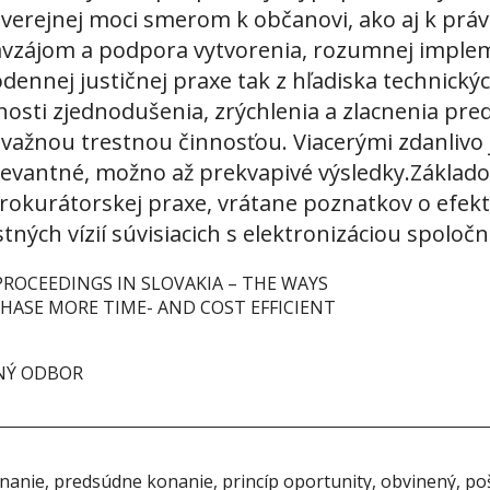
 verejnej moci smerom k občanovi, ako aj k prá
avzájom a podpora vytvorenia, rozumnej imple
nnej justičnej praxe tak z hľadiska technickýc
žnosti zjednodušenia, zrýchlenia a zlacnenia p
závažnou trestnou činnosťou. Viacerými zdanli
evantné, možno až prekvapivé výsledky.Základo
prokurátorskej praxe, vrátane poznatkov o efek
tných vízií súvisiacich s elektronizáciou spoločn
PROCEEDINGS IN SLOVAKIA – THE WAYS
PHASE MORE TIME- AND COST EFFICIENT
NÝ ODBOR
nanie, predsúdne konanie, princíp oportunity, obvinený, p