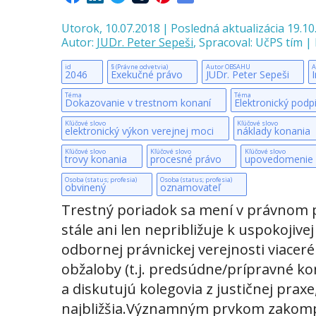
Utorok, 10.07.2018
|
Posledná aktualizácia 19.10
Autor:
JUDr. Peter Sepeši
,
Spracoval: UčPS tím
|
id
§ (Právne odvetvia)
Autor OBSAHU
A
2046
Exekučné právo
JUDr. Peter Sepeši
Téma
Téma
Dokazovanie v trestnom konaní
Elektronický podp
Kľúčové slovo
Kľúčové slovo
elektronický výkon verejnej moci
náklady konania
Kľúčové slovo
Kľúčové slovo
Kľúčové slovo
trovy konania
procesné právo
upovedomenie
Osoba (status; profesia)
Osoba (status; profesia)
obvinený
oznamovateľ
Trestný poriadok sa mení v právnom pri
stále ani len nepribližuje k uspokojiv
odbornej právnickej verejnosti viacer
obžaloby (t.j. predsúdne/prípravné ko
a diskutujú kolegovia z justičnej pra
najbližšia.Významným prvkom zakompo