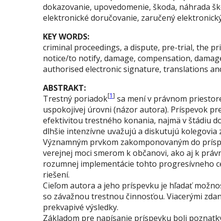
dokazovanie, upovedomenie, škoda, náhrada škod
elektronické doručovanie, zaručený elektronický
KEY WORDS:
criminal proceedings, a dispute, pre-trial, the p
notice/to notify, damage, compensation, damages
authorised electronic signature, translations and
ABSTRAKT:
[
1
]
Trestný poriadok
sa mení v právnom priestore 
uspokojivej úrovni (názor autora). Príspevok pr
efektivitou trestného konania, najmä v štádiu 
dlhšie intenzívne uvažujú a diskutujú kolegovia 
Významným prvkom zakomponovaným do príspevku
verejnej moci smerom k občanovi, ako aj k práv
rozumnej implementácie tohto progresívneho ce
riešení.
Cieľom autora a jeho príspevku je hľadať možno
so závažnou trestnou činnosťou. Viacerými zda
prekvapivé výsledky.
Základom pre napísanie príspevku boli poznatky