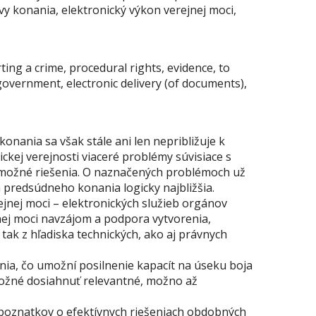
 konania, elektronický výkon verejnej moci,
ting a crime, procedural rights, evidence, to
overnment, electronic delivery (of documents),
 konania sa však stále ani len nepribližuje k
ckej verejnosti viaceré problémy súvisiace s
ch možné riešenia. O naznačených problémoch už
a predsúdneho konania logicky najbližšia.
ej moci – elektronických služieb orgánov
nej moci navzájom a podpora vytvorenia,
k z hľadiska technických, ako aj právnych
nia, čo umožní posilnenie kapacít na úseku boja
ožné dosiahnuť relevantné, možno až
 poznatkov o efektívnych riešeniach obdobných