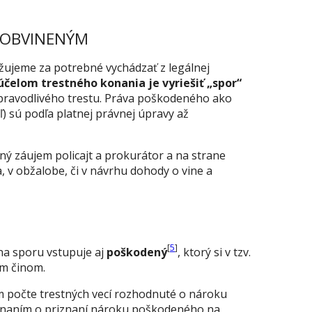
 OBVINENÝM
ažujeme za potrebné vychádzať z legálnej
čelom trestného konania je vyriešiť „spor“
 spravodlivého trestu. Práva poškodeného ako
 sú podľa platnej právnej úpravy až
ný záujem policajt a prokurátor a na strane
a, v obžalobe, či v návrhu dohody o vine a
[
5
]
na sporu vstupuje aj
poškodený
, ktorý si v tzv.
ým činom.
om počte trestných vecí rozhodnuté o nároku
konaním o priznaní nároku poškodeného na