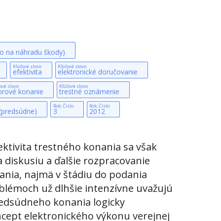
o na náhradu škody)
Kľúčové slovo
Kľúčové slovo
efektivita
elektronické doručovanie
ové slovo
Kľúčové slovo
orové konanie
trestné oznámenie
Rok; Číslo
Rok; Číslo
 (predsúdne)
3
2012
ektivita trestného konania sa však
a diskusiu a ďalšie rozpracovanie
nania, najmä v štádiu do podania
blémoch už dlhšie intenzívne uvažujú
predsúdneho konania logicky
ept elektronického výkonu verejnej