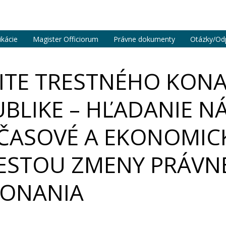
ikácie
Magister Officiorum
Právne dokumenty
Otázky/Od
VITE TRESTNÉHO KONA
UBLIKE – HĽADANIE N
O ČASOVÉ A EKONOMIC
CESTOU ZMENY PRÁVN
ONANIA