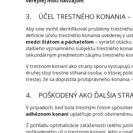
verejnej moci navzájom
.
3. ÚČEL TRESTNÉHO KONANIA –
Aby sme mohli identifikovať problémy trestného
definície účelu trestného konania uvedenej v ust
medzi štátom a páchateľom
– vyriešiť otázku
ďalšieho významného subjektu trestného konania
sekundárnym predmetom záujmu trestného kon
V trestnom konaní ako strany sporu vystupujú na
druhej stojí trestne stíhaná osoba, o ktorej poli
treste), že sa dopustila protiprávneho konania
4. POŠKODENÝ AKO ĎALŠIA STR
V prípadoch, keď bola trestným činom spôsobe
adhéznom konaní
uplatňuje proti obvinenému
Z pohľadu optimalizácie zaťaženosti celého just
poškodeného už v trestnom konaní, lebo v opač